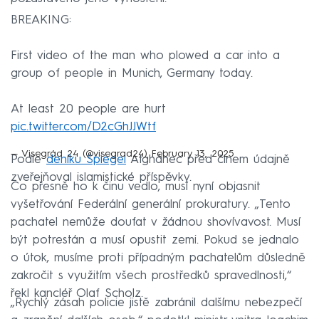
BREAKING:
First video of the man who plowed a car into a
group of people in Munich, Germany today.
At least 20 people are hurt
pic.twitter.com/D2cGhJJWtf
— Visegrád 24 (@visegrad24)
February 13, 2025
Podle
deníku Spiegel
Afghánec před činem údajně
zveřejňoval islamistické příspěvky.
Co přesně ho k činu vedlo, musí nyní objasnit
vyšetřování Federální generální prokuratury. „Tento
pachatel nemůže doufat v žádnou shovívavost. Musí
být potrestán a musí opustit zemi. Pokud se jednalo
o útok, musíme proti případným pachatelům důsledně
zakročit s využitím všech prostředků spravedlnosti,“
řekl kancléř Olaf Scholz.
„Rychlý zásah policie jistě zabránil dalšímu nebezpečí