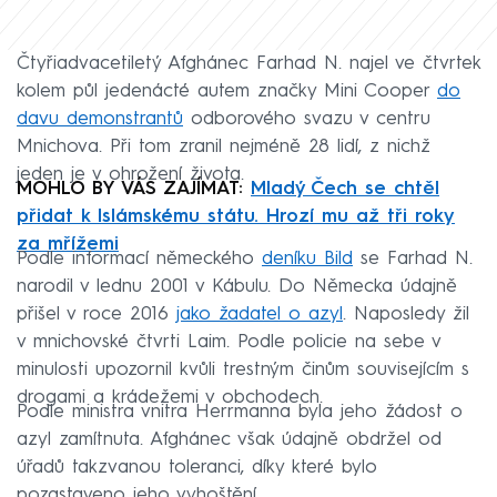
Čtyřiadvacetiletý Afghánec Farhad N. najel ve čtvrtek
kolem půl jedenácté autem značky Mini Cooper
do
davu demonstrantů
odborového svazu v centru
Mnichova. Při tom zranil nejméně 28 lidí, z nichž
jeden je v ohrožení života.
MOHLO BY VÁS ZAJÍMAT:
Mladý Čech se chtěl
přidat k Islámskému státu. Hrozí mu až tři roky
za mřížemi
Podle informací německého
deníku Bild
se Farhad N.
narodil v lednu 2001 v Kábulu. Do Německa údajně
přišel v roce 2016
jako žadatel o azyl
. Naposledy žil
v mnichovské čtvrti Laim. Podle policie na sebe v
minulosti upozornil kvůli trestným činům souvisejícím s
drogami a krádežemi v obchodech.
Podle ministra vnitra Herrmanna byla jeho žádost o
azyl zamítnuta. Afghánec však údajně obdržel od
úřadů takzvanou toleranci, díky které bylo
pozastaveno jeho vyhoštění.