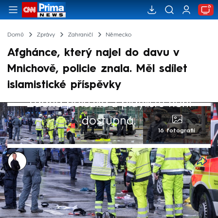
Domů
Zprávy
Zahraničí
Německo
Afghánce, který najel do davu v
Mnichově, policie znala. Měl sdílet
islamistické příspěvky
Žádná položka z playlistu není
dostupná.
16 fotografií
Václav Černý
13. úno 2025, 15:35
Čtyřiadvacetiletý Afghánec, který ve
čtvrtek v Mnichově najel do davu lidí, byl