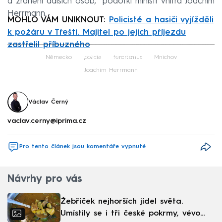
a zranění dalších osob,“ podotkl ministr vnitra Joachim
Herrmann.
MOHLO VÁM UNIKNOUT:
Policisté a hasiči vyjížděli
k požáru v Třešti. Majitel po jejich příjezdu
zastřelil příbuzného
Failed to fetch
Německo
policie
terorismus
Mnichov
Joachim Herrmann
Václav Černý
vaclav.cerny@iprima.cz
Pro tento článek jsou komentáře vypnuté
Návrhy pro vás
Žebříček nejhorších jídel světa.
Umístily se i tři české pokrmy, vévodí