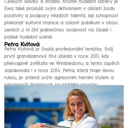
Českých slavíků a Andělů. Kromě hudební kariéry je
Ewa také proslulá svým aktivismem v oblasti body
positivity a podpory mladých talentů. Její schopnost
překonat kulturní hranice a oslovit publikum v obou
zemích z ní činí jedinečnou osobnost na české i
polské hudební scéně.
Petra Kvitová
Petra Kvitová je česká profesionální tenistka. Svůj
první grandslamový titul získala v roce 2011, kdy
překvapivě zvítězila ve Wimbledonu, a tento úspěch
zopakovala i v roce 2014. Petra, která hraje levou
rukou, je známá svým agresivním herním stylem a
schopností dominovat na každém povrchu.