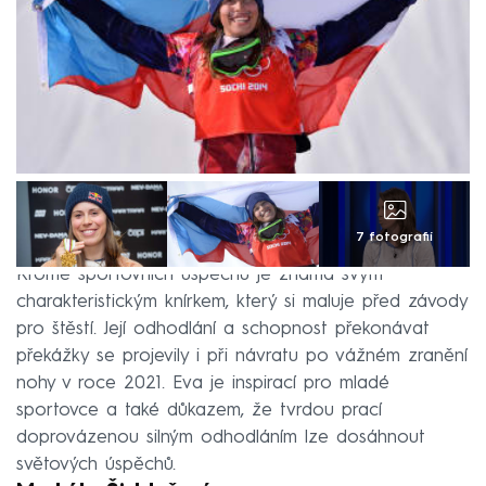
7 fotografií
Kromě sportovních úspěchů je známá svým
charakteristickým knírkem, který si maluje před závody
pro štěstí. Její odhodlání a schopnost překonávat
překážky se projevily i při návratu po vážném zranění
nohy v roce 2021. Eva je inspirací pro mladé
sportovce a také důkazem, že tvrdou prací
doprovázenou silným odhodláním lze dosáhnout
světových úspěchů.