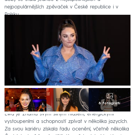
nejpopulárnějších zpěvaček v České republice i v
Polsku.
8 fotografií
Ewa je známá svým silným hlasem, energickými
vystoupeními a schopností zpívat v několika jazycích.
Za svou kariéru získala řadu ocenění, včetně několika