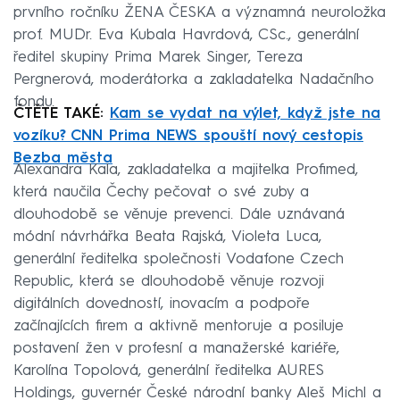
prvního ročníku ŽENA ČESKA a významná neuroložka
prof. MUDr. Eva Kubala Havrdová, CSc., generální
ředitel skupiny Prima Marek Singer, Tereza
Pergnerová, moderátorka a zakladatelka Nadačního
fondu.
ČTĚTE TAKÉ:
Kam se vydat na výlet, když jste na
vozíku? CNN Prima NEWS spouští nový cestopis
Bezba města
Alexandra Kala, zakladatelka a majitelka Profimed,
která naučila Čechy pečovat o své zuby a
dlouhodobě se věnuje prevenci. Dále uznávaná
módní návrhářka Beata Rajská, Violeta Luca,
generální ředitelka společnosti Vodafone Czech
Republic, která se dlouhodobě věnuje rozvoji
digitálních dovedností, inovacím a podpoře
začínajících firem a aktivně mentoruje a posiluje
postavení žen v profesní a manažerské kariéře,
Karolína Topolová, generální ředitelka AURES
Holdings, guvernér České národní banky Aleš Michl a