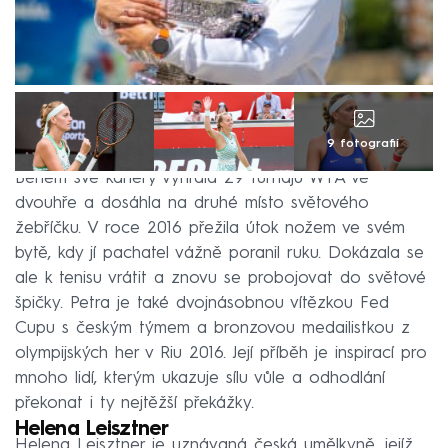
9 fotografií
Během své kariéry vyhrála 29 turnajů WTA ve
dvouhře a dosáhla na druhé místo světového
žebříčku. V roce 2016 přežila útok nožem ve svém
bytě, kdy jí pachatel vážně poranil ruku. Dokázala se
ale k tenisu vrátit a znovu se probojovat do světové
špičky. Petra je také dvojnásobnou vítězkou Fed
Cupu s českým týmem a bronzovou medailistkou z
olympijských her v Riu 2016. Její příběh je inspirací pro
mnoho lidí, kterým ukazuje sílu vůle a odhodlání
překonat i ty nejtěžší překážky.
Helena Leisztner
Helena Leisztner je uznávaná česká umělkyně, jejíž