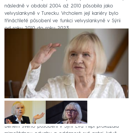
následně v období 2004 až 2010 působila jako
velvyslankyně v Turecku. Vrcholem její kariéry bylo
třináctileté působení ve funkci velvyslankyně v Sýrii
od roku 2010 do roku 2023.
Během svého působení v Sýrii Eva Filipi prokázala