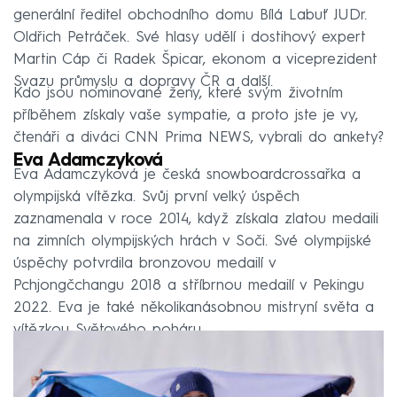
generální ředitel obchodního domu Bílá Labuť JUDr.
Oldřich Petráček. Své hlasy udělí i dostihový expert
Martin Cáp či Radek Špicar, ekonom a viceprezident
Svazu průmyslu a dopravy ČR a další.
Kdo jsou nominované ženy, které svým životním
příběhem získaly vaše sympatie, a proto jste je vy,
čtenáři a diváci CNN Prima NEWS, vybrali do ankety?
Eva Adamczyková
Eva Adamczyková je česká snowboardcrossařka a
olympijská vítězka. Svůj první velký úspěch
zaznamenala v roce 2014, když získala zlatou medaili
na zimních olympijských hrách v Soči. Své olympijské
úspěchy potvrdila bronzovou medailí v
Pchjongčchangu 2018 a stříbrnou medailí v Pekingu
2022. Eva je také několikanásobnou mistryní světa a
vítězkou Světového poháru.