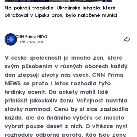
Na pokraji tragédie: Ukrajinské letadlo, které
P
ohrožoval v Lipsku dron, bylo naložené municí
e
CNN Prima NEWS
6. zář 2024, 15:50
V české společnosti je mnoho žen, které
svým působením v různých oborech každý
den zlepšují životy nás všech. CNN Prima
NEWS se proto i letos rozhodla tyto
hrdinky ocenit. Do ankety mohli lidé
přihlásit jakoukoliv ženu. Veřejnost navrhla
stovky nominací. Cenu by si sice zasloužila
každá, ale do finálního výběru se muselo
vybrat pouze deset z nich. O vítězce nyní
rozhoduje odborná porota. Kdo jsou ženy,