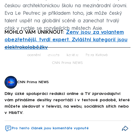
českou architektonickou školu na mezinárodní úrovni.
Eva Le Peutrec je příkladem toho, jak může český
talent uspět na globální scéně a zanechat trvalý
otisk v rychle se rozvíjejících městech Asie.
MOHLO VÁM UNIKNOUT:
Ženy jsou za volantem
obezřetnější, tvrdí expert. Zvláštní kategorií jsou
elektrokoloběžky
Failed to fetch
ocenění
anketa
kariéra
Petra Kvitová
CNN Prima NEWS
CNN Prima NEWS
Díky úzké spolupráci redakcí online a TV zpravodajství
vám přinášíme desítky reportáží i v textové podobě, které
můžete sledovat v televizi, na webu, sociálních sítích nebo
v HbbTV.
Pro tento článek jsou komentáře vypnuté