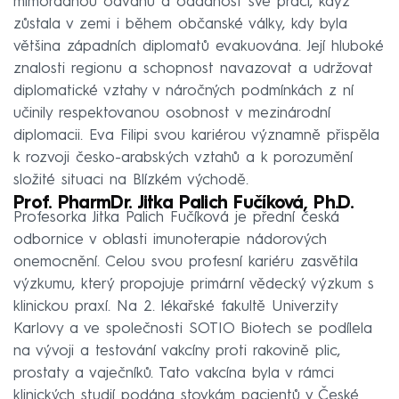
mimořádnou odvahu a oddanost své práci, když
zůstala v zemi i během občanské války, kdy byla
většina západních diplomatů evakuována. Její hluboké
znalosti regionu a schopnost navazovat a udržovat
diplomatické vztahy v náročných podmínkách z ní
učinily respektovanou osobnost v mezinárodní
diplomacii. Eva Filipi svou kariérou významně přispěla
k rozvoji česko-arabských vztahů a k porozumění
složité situaci na Blízkém východě.
Prof. PharmDr. Jitka Palich Fučíková, Ph.D.
Profesorka Jitka Palich Fučíková je přední česká
odbornice v oblasti imunoterapie nádorových
onemocnění. Celou svou profesní kariéru zasvětila
výzkumu, který propojuje primární vědecký výzkum s
klinickou praxí. Na 2. lékařské fakultě Univerzity
Karlovy a ve společnosti SOTIO Biotech se podílela
na vývoji a testování vakcíny proti rakovině plic,
prostaty a vaječníků. Tato vakcína byla v rámci
klinických studií podána stovkám pacientů v České