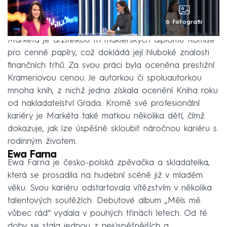
6 fotografií
Markéta je držitelkou tří makléřských diplomů Komise
pro cenné papíry, což dokládá její hluboké znalosti
finančních trhů. Za svou práci byla oceněna prestižní
Krameriovou cenou. Je autorkou či spoluautorkou
mnoha knih, z nichž jedna získala ocenění Kniha roku
od nakladatelství Grada. Kromě své profesionální
kariéry je Markéta také matkou několika dětí, čímž
dokazuje, jak lze úspěšně skloubit náročnou kariéru s
rodinným životem.
Ewa Farna
Ewa Farna je česko-polská zpěvačka a skladatelka,
která se prosadila na hudební scéně již v mladém
věku. Svou kariéru odstartovala vítězstvím v několika
talentových soutěžích. Debutové album „Měls mě
vůbec rád“ vydala v pouhých třinácti letech. Od té
doby se stala jednou z nejúspěšnějších a