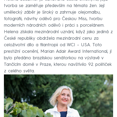
tvorba se zaměřuje především na témata žen. Její
umělecký záběr je široký a zahrnuje olejomalbu,
fotografii, návrhy oděvů pro Českou Miss, tvorbu
moderních národních oděvů i práci s porcelánem.
Helena získala mezinárodní uznání, když jako jediná z
České republiky obdržela mezinárodní cenu za
celoživotní dílo a filantropii od WCI – USA. Toto
prestižní ocenění, Marian Adair Award International, jí
bylo předáno brazilskou senátorkou na výstavě v
Tančícím domě v Praze, kterou navštívilo 92 političek
z celého světa.