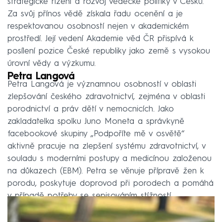
strategické řízení a rozvoj vědecké politiky v Česku.
Za svůj přínos vědě získala řadu ocenění a je
respektovanou osobností nejen v akademickém
prostředí. Její vedení Akademie věd ČR přispívá k
posílení pozice České republiky jako země s vysokou
úrovní vědy a výzkumu.
Petra Langová
Petra Langová je významnou osobností v oblasti
zlepšování českého zdravotnictví, zejména v oblasti
porodnictví a práv dětí v nemocnicích. Jako
zakladatelka spolku Juno Moneta a správkyně
facebookové skupiny „Podpoříte mě v osvětě“
aktivně pracuje na zlepšení systému zdravotnictví, v
souladu s moderními postupy a medicínou založenou
na důkazech (EBM). Petra se věnuje přípravě žen k
porodu, poskytuje doprovod při porodech a pomáhá
v případě potřeby se sepisováním stížností.