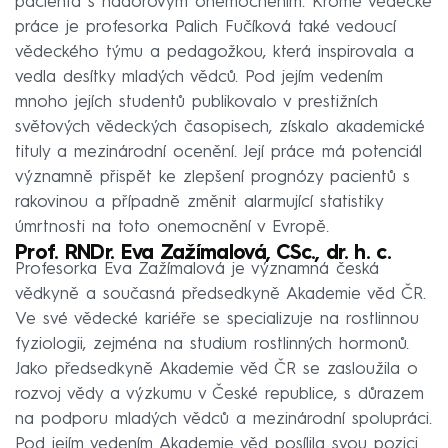
pacienta s nádorovým onemocněním. Kromě vědecké
práce je profesorka Palich Fučíková také vedoucí
vědeckého týmu a pedagožkou, která inspirovala a
vedla desítky mladých vědců. Pod jejím vedením
mnoho jejích studentů publikovalo v prestižních
světových vědeckých časopisech, získalo akademické
tituly a mezinárodní ocenění. Její práce má potenciál
významně přispět ke zlepšení prognózy pacientů s
rakovinou a případně změnit alarmující statistiky
úmrtnosti na toto onemocnění v Evropě.
Prof. RNDr. Eva Zažímalová, CSc., dr. h. c.
Profesorka Eva Zažímalová je významná česká
vědkyně a současná předsedkyně Akademie věd ČR.
Ve své vědecké kariéře se specializuje na rostlinnou
fyziologii, zejména na studium rostlinných hormonů.
Jako předsedkyně Akademie věd ČR se zasloužila o
rozvoj vědy a výzkumu v České republice, s důrazem
na podporu mladých vědců a mezinárodní spolupráci.
Pod jejím vedením Akademie věd posílila svou pozici