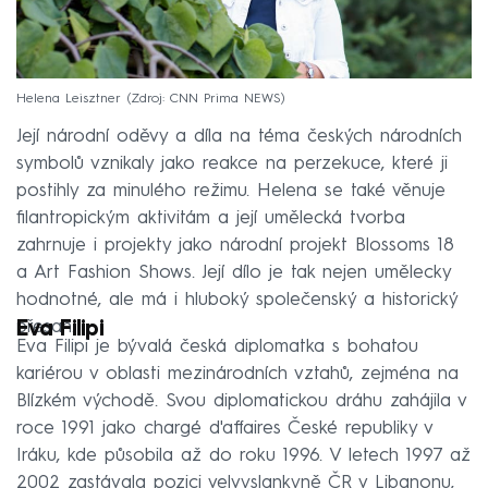
Helena Leisztner
Zdroj: CNN Prima NEWS
Její národní oděvy a díla na téma českých národních
symbolů vznikaly jako reakce na perzekuce, které ji
postihly za minulého režimu. Helena se také věnuje
filantropickým aktivitám a její umělecká tvorba
zahrnuje i projekty jako národní projekt Blossoms 18
a Art Fashion Shows. Její dílo je tak nejen umělecky
hodnotné, ale má i hluboký společenský a historický
přesah.
Eva Filipi
Eva Filipi je bývalá česká diplomatka s bohatou
kariérou v oblasti mezinárodních vztahů, zejména na
Blízkém východě. Svou diplomatickou dráhu zahájila v
roce 1991 jako chargé d'affaires České republiky v
Iráku, kde působila až do roku 1996. V letech 1997 až
2002 zastávala pozici velvyslankyně ČR v Libanonu,