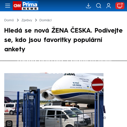
Domů
Zprávy
Domácí
Hledá se nová ŽENA ČESKA. Podívejte
se, kdo jsou favoritky populární
ankety
Žádná položka z playlistu není
Výběr redakce
dostupná.