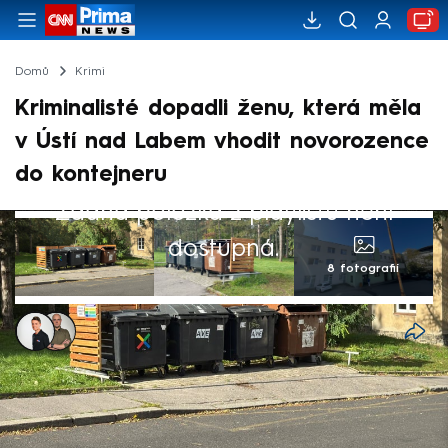
Domů
Krimi
Kriminalisté dopadli ženu, která měla
v Ústí nad Labem vhodit novorozence
do kontejneru
Žádná položka z playlistu není
dostupná.
8 fotografií
Kristián Šujan
,
Antonin Roos
Akt. 15. říj 2024, 15:58
• 15. říj 2024, 15:38
Kriminalisté podle informací CNN Prima
NEWS zadrželi v úterý ženu, která je