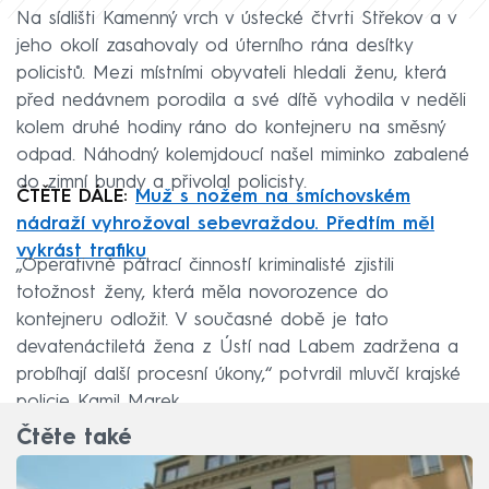
Na sídlišti Kamenný vrch v ústecké čtvrti Střekov a v
jeho okolí zasahovaly od úterního rána desítky
policistů. Mezi místními obyvateli hledali ženu, která
před nedávnem porodila a své dítě vyhodila v neděli
kolem druhé hodiny ráno do kontejneru na směsný
odpad. Náhodný kolemjdoucí našel miminko zabalené
do zimní bundy a přivolal policisty.
ČTĚTE DÁLE:
Muž s nožem na smíchovském
nádraží vyhrožoval sebevraždou. Předtím měl
vykrást trafiku
„Operativně pátrací činností kriminalisté zjistili
totožnost ženy, která měla novorozence do
kontejneru odložit. V současné době je tato
devatenáctiletá žena z Ústí nad Labem zadržena a
probíhají další procesní úkony,“ potvrdil mluvčí krajské
policie Kamil Marek.
Čtěte také