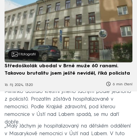
11
fotografií
Středoškolák ubodal v Brně muže 60 ranami.
Takovou brutalitu jsem ještě neviděl, říká policista
6 min čtení
16. říj 2024, 13:20
Miminko dostalo křestní jméno Jáchym podle jednoho
z policistů. Prozatím zůstává hospitalizované v
nemocnici. Podle Krajské zdravotní, pod kterou
nemocnice v Ústí nad Labem spadá, se mu daří
dobře.
„Malý Jáchym je hospitalizovaný na dětském oddělení
v Masarykově nemocnici v Ústí nad Labem. V tuto