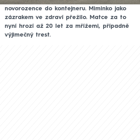
podezřelá, že hodila v Ústí nad Labem
novorozence do kontejneru. Miminko jako
zázrakem ve zdraví přežilo. Matce za to
nyní hrozí až 20 let za mřížemi, případně
výjimečný trest.