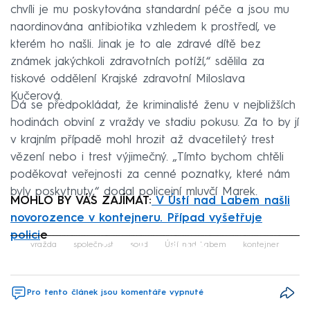
chvíli je mu poskytována standardní péče a jsou mu
naordinována antibiotika vzhledem k prostředí, ve
kterém ho našli. Jinak je to ale zdravé dítě bez
známek jakýchkoli zdravotních potíží,“ sdělila za
tiskové oddělení Krajské zdravotní Miloslava
Kučerová.
Dá se předpokládat, že kriminalisté ženu v nejbližších
hodinách obviní z vraždy ve stadiu pokusu. Za to by jí
v krajním případě mohl hrozit až dvacetiletý trest
vězení nebo i trest výjimečný. „Tímto bychom chtěli
poděkovat veřejnosti za cenné poznatky, které nám
byly poskytnuty,“ dodal policejní mluvčí Marek.
MOHLO BY VÁS ZAJÍMAT:
V Ústí nad Labem našli
novorozence v kontejneru. Případ vyšetřuje
polici
e
Failed to fetch
vražda
společnost
soud
Ústí nad Labem
kontejner
Pro tento článek jsou komentáře vypnuté