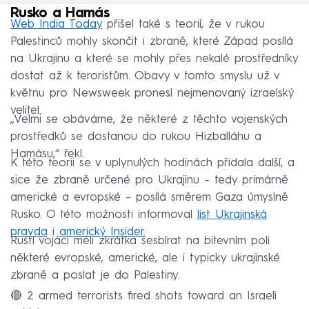
Rusko a Hamás
Web India Today
přišel také s teorií, že v rukou
Palestinců mohly skončit i zbraně, které Západ posílá
na Ukrajinu a které se mohly přes nekalé prostředníky
dostat až k teroristům. Obavy v tomto smyslu už v
květnu pro Newsweek pronesl nejmenovaný izraelský
velitel.
„Velmi se obáváme, že některé z těchto vojenských
prostředků se dostanou do rukou Hizballáhu a
Hamásu,“ řekl.
K této teorii se v uplynulých hodinách přidala další, a
sice že zbraně určené pro Ukrajinu – tedy primárně
americké a evropské – posílá směrem Gaza úmyslně
Rusko. O této možnosti informoval
list Ukrajinská
pravda
i
americký Insider.
Ruští vojáci měli zkrátka sesbírat na bitevním poli
některé evropské, americké, ale i typicky ukrajinské
zbraně a poslat je do Palestiny.
🔴 2 armed terrorists fired shots toward an Israeli