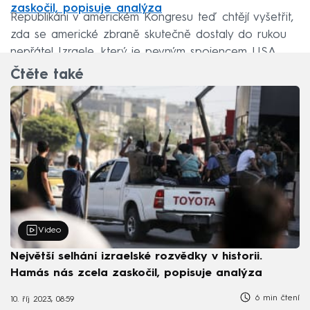
zaskočil, popisuje analýza
Republikáni v americkém Kongresu teď chtějí vyšetřit,
zda se americké zbraně skutečně dostaly do rukou
nepřátel Izraele, který je pevným spojencem USA.
Čtěte také
Video
Největší selhání izraelské rozvědky v historii.
Hamás nás zcela zaskočil, popisuje analýza
6 min čtení
10. říj 2023, 08:59