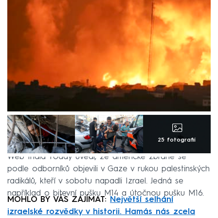
25 fotografií
Web India Today uvedl, že americké zbraně se
podle odborníků objevili v Gaze v rukou palestinských
radikálů, kteří v sobotu napadli Izrael. Jedná se
například o bitevní pušku M14 a útočnou pušku M16.
MOHLO BY VÁS ZAJÍMAT:
Největší selhání
izraelské rozvědky v historii. Hamás nás zcela