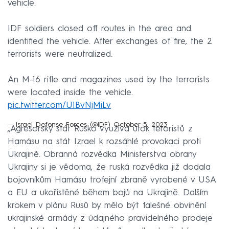
vehicle.
IDF soldiers closed off routes in the area and
identified the vehicle. After exchanges of fire, the 2
terrorists were neutralized.
An M-16 rifle and magazines used by the terrorists
were located inside the vehicle.
pic.twitter.com/U1BvNjMiLv
— Israel Defense Forces (@IDF)
October 5, 2023
„Agresorský stát Rusko využívá útok teroristů z
Hamásu na stát Izrael k rozsáhlé provokaci proti
Ukrajině. Obranná rozvědka Ministerstva obrany
Ukrajiny si je vědoma, že ruská rozvědka již dodala
bojovníkům Hamásu trofejní zbraně vyrobené v USA
a EU a ukořistěné během bojů na Ukrajině. Dalším
krokem v plánu Rusů by mělo být falešné obvinění
ukrajinské armády z údajného pravidelného prodeje