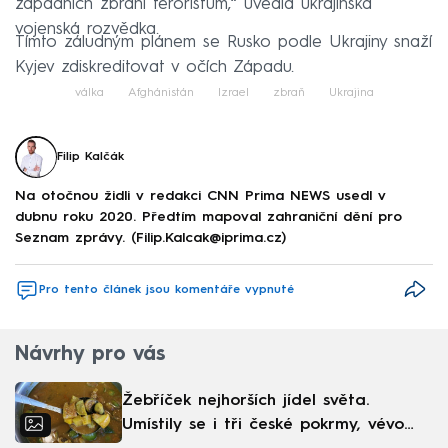
západních zbraní teroristům,“ uvedla ukrajinská
vojenská rozvědka.
Tímto záludným plánem se Rusko podle Ukrajiny snaží
Kyjev zdiskreditovat v očích Západu.
válka
Afghánistán
Izrael
zbraň
Ukrajina
Filip Kalčák
Na otočnou židli v redakci CNN Prima NEWS usedl v
dubnu roku 2020. Předtím mapoval zahraniční dění pro
Seznam zprávy. (Filip.Kalcak@iprima.cz)
Pro tento článek jsou komentáře vypnuté
Návrhy pro vás
Žebříček nejhorších jídel světa.
Umístily se i tři české pokrmy, vévodí