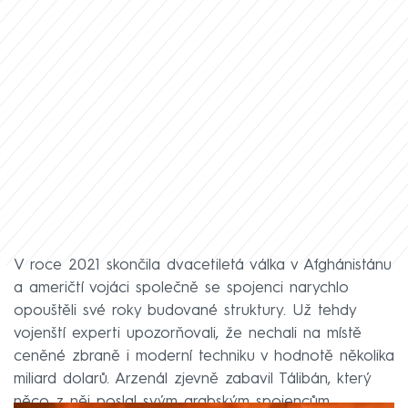
V roce 2021 skončila dvacetiletá válka v Afghánistánu
a američtí vojáci společně se spojenci narychlo
opouštěli své roky budované struktury. Už tehdy
vojenští experti upozorňovali, že nechali na místě
ceněné zbraně i moderní techniku v hodnotě několika
miliard dolarů. Arzenál zjevně zabavil Tálibán, který
něco z něj poslal svým arabským spojencům.