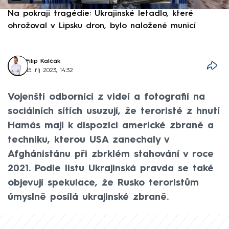
Na pokraji tragédie: Ukrajinské letadlo, které
P
ohrožoval v Lipsku dron, bylo naložené municí
e
Filip Kalčák
15. říj 2023, 14:32
Vojenští odborníci z videí a fotografií na
sociálních sítích usuzují, že teroristé z hnutí
Hamás mají k dispozici americké zbraně a
techniku, kterou USA zanechaly v
Afghánistánu při zbrklém stahování v roce
2021. Podle listu Ukrajinská pravda se také
objevují spekulace, že Rusko teroristům
úmyslně posílá ukrajinské zbraně.