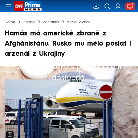
Domů
Zprávy
Zahraničí
Blízký východ
Hamás má americké zbraně z
Afghánistánu. Rusko mu mělo poslat i
arzenál z Ukrajiny
Žádná položka z playlistu není
Výběr redakce
dostupná.