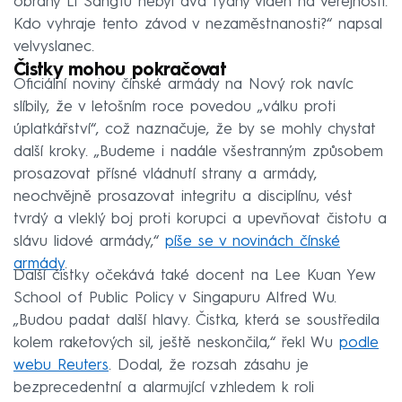
obrany Li Šangfu nebyl dva týdny viděn na veřejnosti.
Kdo vyhraje tento závod v nezaměstnanosti?“ napsal
velvyslanec.
Čistky mohou pokračovat
Oficiální noviny čínské armády na Nový rok navíc
slíbily, že v letošním roce povedou „válku proti
úplatkářství“, což naznačuje, že by se mohly chystat
další kroky. „Budeme i nadále všestranným způsobem
prosazovat přísné vládnutí strany a armády,
neochvějně prosazovat integritu a disciplínu, vést
tvrdý a vleklý boj proti korupci a upevňovat čistotu a
slávu lidové armády,“
píše se v novinách čínské
armády
.
Další čistky očekává také docent na Lee Kuan Yew
School of Public Policy v Singapuru Alfred Wu.
„Budou padat další hlavy. Čistka, která se soustředila
kolem raketových sil, ještě neskončila,“ řekl Wu
podle
webu Reuters
. Dodal, že rozsah zásahu je
bezprecedentní a alarmující vzhledem k roli