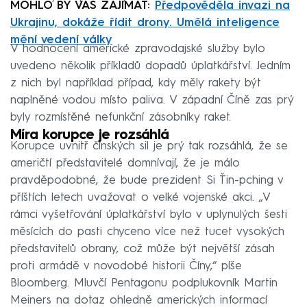
MOHLO BY VÁS ZAJÍMAT:
Předpověděla invazi na
Ukrajinu, dokáže řídit drony. Umělá inteligence
mění vedení války
V hodnocení americké zpravodajské služby bylo
uvedeno několik příkladů dopadů úplatkářství. Jedním
z nich byl například případ, kdy měly rakety být
naplněné vodou místo paliva. V západní Číně zas prý
byly rozmístěné nefunkční zásobníky raket.
Míra korupce je rozsáhlá
Korupce uvnitř čínských sil je prý tak rozsáhlá, že se
američtí představitelé domnívají, že je málo
pravděpodobné, že bude prezident Si Ťin-pching v
příštích letech uvažovat o velké vojenské akci. „V
rámci vyšetřování úplatkářství bylo v uplynulých šesti
měsících do pasti chyceno více než tucet vysokých
představitelů obrany, což může být největší zásah
proti armádě v novodobé historii Číny,“ píše
Bloomberg. Mluvčí Pentagonu podplukovník Martin
Meiners na dotaz ohledně amerických informací