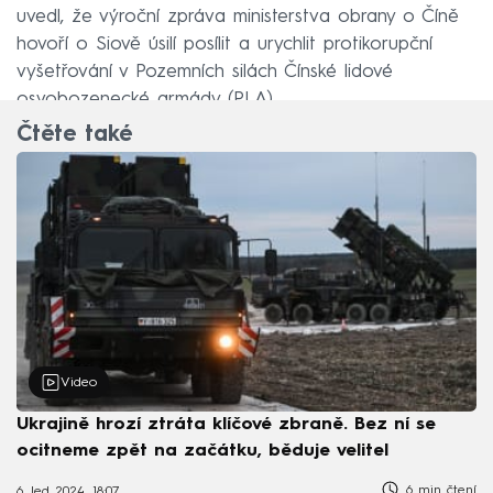
uvedl, že výroční zpráva ministerstva obrany o Číně
hovoří o Siově úsilí posílit a urychlit protikorupční
vyšetřování v Pozemních silách Čínské lidové
osvobozenecké armády (PLA).
Čtěte také
Video
Ukrajině hrozí ztráta klíčové zbraně. Bez ní se
ocitneme zpět na začátku, běduje velitel
6 min čtení
6. led 2024, 18:07