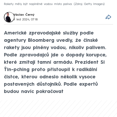
Rakety měly být naplněné vodou místo paliva.
Zdroj: Getty Images
Václav Černý
9. led 2024, 07:18
Americké zpravodajské služby podle
agentury Bloomberg uvedly, že čínské
rakety jsou plněny vodou, nikoliv palivem.
Podle zpravodajců jde o dopady korupce,
které zmítají tamní armádu. Prezident Si
Ťin-pching proto přistoupil k radikální
čistce, kterou odneslo několik vysoce
postavených důstojníků. Podle expertů
budou navíc pokračovat