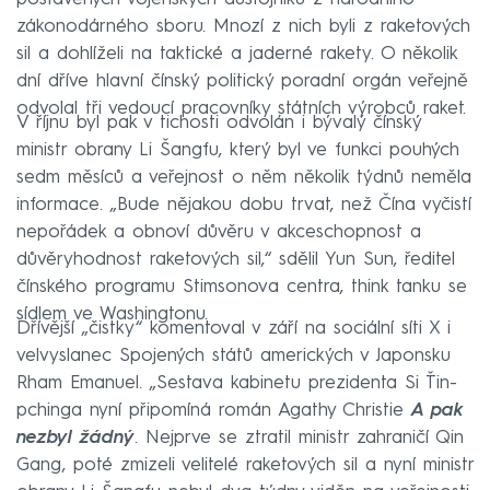
zákonodárného sboru. Mnozí z nich byli z raketových
sil a dohlíželi na taktické a jaderné rakety. O několik
dní dříve hlavní čínský politický poradní orgán veřejně
odvolal tři vedoucí pracovníky státních výrobců raket.
V říjnu byl pak v tichosti odvolán i bývalý čínský
ministr obrany Li Šangfu, který byl ve funkci pouhých
sedm měsíců a veřejnost o něm několik týdnů neměla
informace. „Bude nějakou dobu trvat, než Čína vyčistí
nepořádek a obnoví důvěru v akceschopnost a
důvěryhodnost raketových sil,“ sdělil Yun Sun, ředitel
čínského programu Stimsonova centra, think tanku se
sídlem ve Washingtonu.
Dřívější „čistky“ komentoval v září na sociální síti X i
velvyslanec Spojených států amerických v Japonsku
Rham Emanuel. „Sestava kabinetu prezidenta Si Ťin-
pchinga nyní připomíná román Agathy Christie
A pak
nezbyl žádný
. Nejprve se ztratil ministr zahraničí Qin
Gang, poté zmizeli velitelé raketových sil a nyní ministr