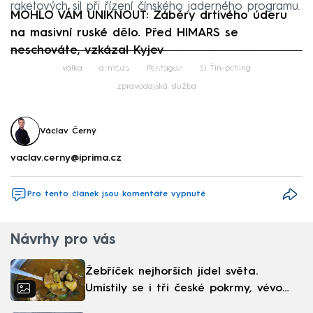
raketových sil při řízení čínského jaderného programu.
MOHLO VÁM UNIKNOUT: Záběry drtivého úderu
na masivní ruské dělo. Před HIMARS se
neschováte, vzkázal Kyjev
Failed to fetch
válka
armáda
Pentagon
Si Ťin-pching
zpravodajská služba
Václav Černý
vaclav.cerny@iprima.cz
Pro tento článek jsou komentáře vypnuté
Návrhy pro vás
Žebříček nejhorších jídel světa.
Umístily se i tři české pokrmy, vévodí
skandinávská kuchyně