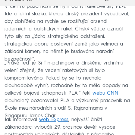
V centru pozornosti se nyní ocitly raketové síly PLA.
Jde o elitní složku, kterou čínský prezident vybudoval,
aby dohlížela na rychle se rozšiřující arzenál
jaderných a balistických raket. Čínský vůdce označil
tyto síly za „jádro strategického odstrašení,
strategickou oporu postavení země jako velmoci a
základní kámen, na němž je budována národní
bezpečnost“.
„Právě teď je Si Ťin-pchingovi a čínskému vrchnímu
velení zřejmé, že vedení raketových sil bylo
kompromitováno. Pokud by se to nechalo
dlouhodobě vyhnít, rozhodně by to mělo dopady na
celkové bojové schopnosti PLA,“ řekl
webu CNN
dlouholetý pozorovatel PLA a výzkumný pracovník na
Škole mezinárodních studií S. Rajaratnama v
Singapuru James Char.
Jak informoval
web Express
, nejvyšší čínští
zákonodárci vyloučili 29. prosince devět vysoce
postavených vojenských důstojníků z národního