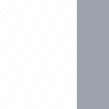
ideo
kat migranty do Česka? Sami by odešli, tvrdí exp
ické sebevraždě