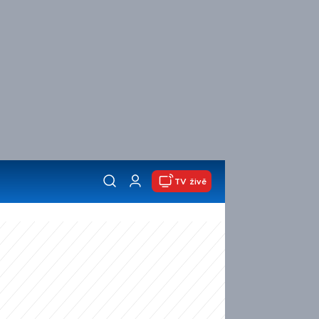
TV živě