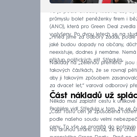
Ta je podle Středuly klíčová, aby by
průmyslu bolet peněženky firem i běž
(ANO), která pro Green Deal zvedla
vyslyšeny. Po dvou letech se na studi
„Hned jsme za odbory žádali, podle 
jaké budou dopady na občany, důch
neexistuje, dodnes ji nemáme. Nemá j
přístup politických elit Středula.
Náklady na „zelenou přeměnu“ jsou p
takových částkách, že se rovnají pět
aby ji takovým způsobem zasanovala
za dvacet let,“ varoval odborový př
Část nákladů už splácí
Někdo musí zaplatit cestu k uhlíkové 
Problém vidí Středula v tom, že se 
„Část růstu cen je způsobena růstem
podle našeho soudu velmi nebezpečn
ceny. To vše se promítá do potravin č
Na druhou stranu uznal, že by chtěl 