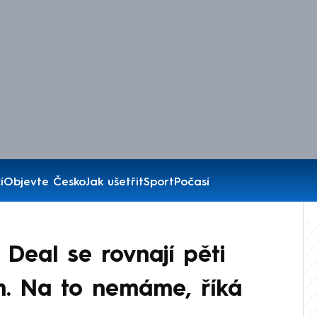
í
Objevte Česko
Jak ušetřit
Sport
Počasí
Deal se rovnají pěti
. Na to nemáme, říká