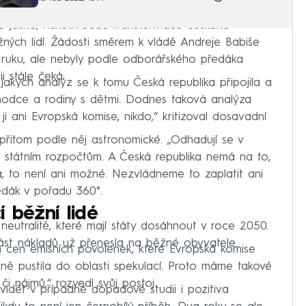
lo jasné, nakolik bude transformace českého
ných lidí. Žádosti směrem k vládě Andreje Babiše
 ruku, ale nebyly podle odborářského předáka
i stále čeká.
jakých analýz se k tomu Česká republika připojila a
odce a rodiny s dětmi. Dodnes taková analýza
i ani Evropská komise, nikdo,“ kritizoval dosavadní
řitom podle něj astronomické. „Odhadují se v
i státním rozpočtům. A Česká republika nemá na to,
, to není ani možné. Nezvládneme to zaplatit ani
edák v pořadu 360°.
 běžní lidé
neutralitě, které mají státy dosáhnout v roce 2050.
část nákladů už přenesla na běžné obyvatele.
 cen emisních povolenek, které Evropská komise
ě pustila do oblasti spekulací. Proto máme takové
i nájmů,“ rozvedl svůj postoj.
vidět v případné dopadové studii i pozitiva