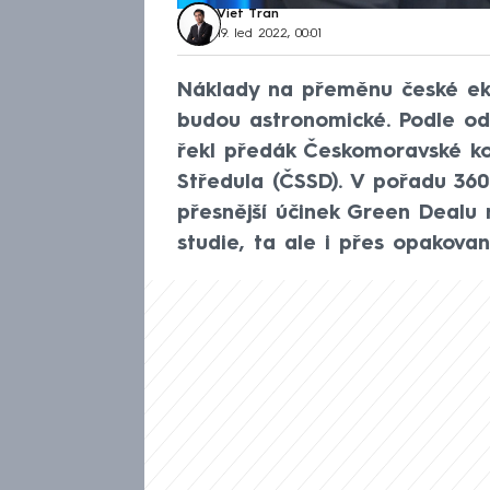
Viet Tran
19. led 2022, 00:01
Náklady na přeměnu české ek
budou astronomické. Podle od
řekl předák Českomoravské k
Středula (ČSSD). V pořadu 36
přesnější účinek Green Dealu
studie, ta ale i přes opakované