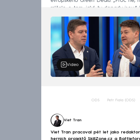
evropského Green Dealu. „Proč ne, ni
mlčelo o tom, jaké ty dopady jsou,“
Video
ODS
Petr Fiala (ODS)
Viet Tran
Viet Tran pracoval pět let jako redakto
herních projektů SkillZone.cz a Battlefo