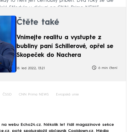
kdy to není jen černobílý příběh. Dva roky se ale
 řekl Středula v diskuzi na CNN Prima NEWS.
Čtěte také
Vnímejte realitu a vystupte z
bubliny paní Schillerové, opřel se
Skopeček do Nachera
6 min čtení
18. led 2022, 13:21
ČSSD
CNN Prima NEWS
Evropská unie
r na webu Echo24.cz. Několik let řídil magazínové sekce
rce.cz, poté spoluzaložil občasník Cooldown.cz. Média