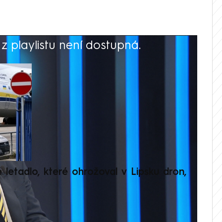
 playlistu není dostupná.
V
é letadlo, které ohrožoval v Lipsku dron,
Přilá
polit