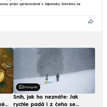
movou práci zpracovával v Japonsku, kterému se
31
fotografií
Sníh, jak ho neznáte: Jak
ké
rychle padá i z čeho se