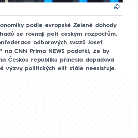
onomiky podle evropské Zelené dohody
hadů se rovnají pěti českým rozpočtům,
onfederace odborových svazů Josef
0° na CNN Prima NEWS podotkl, že by
 na Českou republiku přinesla dopadová
 výzvy politických elit stále neexistuje.