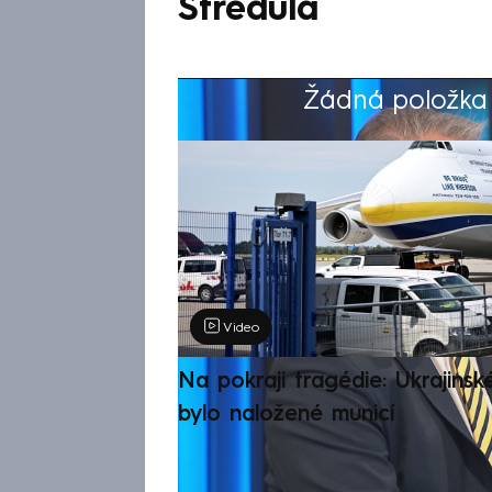
Středula
Žádná položka z
Výběr redakce
Video
Na pokraji tragédie: Ukrajinsk
bylo naložené municí