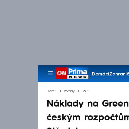
Domácí
Zahranič
Pořady
Domů
Pořady
360°
Náklady na Green 
českým rozpočtům