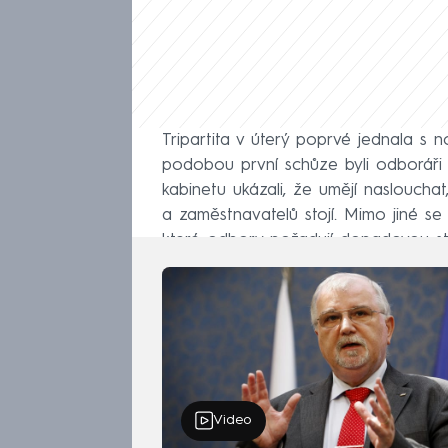
Tripartita v úterý poprvé jednala s
podobou první schůze byli odboráři 
kabinetu ukázali, že umějí nasloucha
a zaměstnavatelů stojí. Mimo jiné s
které odbory požadují dopadovou stu
Video