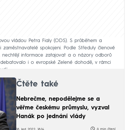
 novou vládou Petra Fialy (ODS). S průběhem a
i zaměstnavatelé spokojeni. Podle Středuly členové
t, nechtějí informace zatajovat a o názory odborů
e debatovalo i o evropské Zelené dohodě, v rámci
dii.
Čtěte také
Nebrečme, nepodělejme se a
věřme českému průmyslu, vyzval
Hanák po jednání vlády
6 min čtení
18. led 2022, 18:14