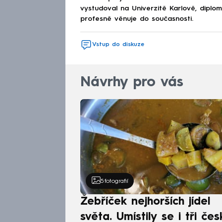
vystudoval na Univerzitě Karlově, diplo
profesně věnuje do současnosti.
Vstup do diskuze
Návrhy pro vás
5
fotografií
Žebříček nejhorších jídel
světa. Umístily se i tři čes