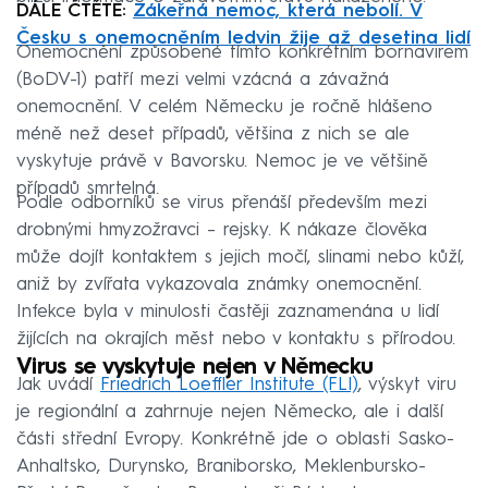
DÁLE ČTĚTE:
Zákeřná nemoc, která nebolí. V
Česku s onemocněním ledvin žije až desetina lidí
Onemocnění způsobené tímto konkrétním bornavirem
(BoDV-1) patří mezi velmi vzácná a závažná
onemocnění. V celém Německu je ročně hlášeno
méně než deset případů, většina z nich se ale
vyskytuje právě v Bavorsku. Nemoc je ve většině
případů smrtelná.
Podle odborníků se virus přenáší především mezi
drobnými hmyzožravci – rejsky. K nákaze člověka
může dojít kontaktem s jejich močí, slinami nebo kůží,
aniž by zvířata vykazovala známky onemocnění.
Infekce byla v minulosti častěji zaznamenána u lidí
žijících na okrajích měst nebo v kontaktu s přírodou.
Virus se vyskytuje nejen v Německu
Jak uvádí
Friedrich Loeffler Institute (FLI)
, výskyt viru
je regionální a zahrnuje nejen Německo, ale i další
části střední Evropy. Konkrétně jde o oblasti Sasko-
Anhaltsko, Durynsko, Braniborsko, Meklenbursko-