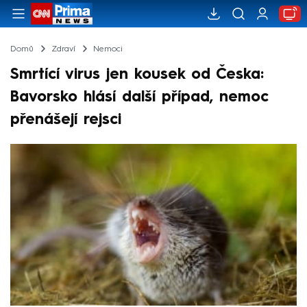
Domů
Zdraví
Nemoci
Smrtící virus jen kousek od Česka:
Bavorsko hlásí další případ, nemoc
přenášejí rejsci