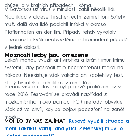
chůze, a v krajních případech i kóma.
V Bavorsku už virus v minulosti zabil několik lidí.
Například v okrese Tirschenreuth zemřel loni 57letý
muž, další dva lidé podlehli infekci v okrese
Pfaffenhofen an der Ilm. Případy tehdy vyvolaly
pozornost i kvůli neobvyklému nahromadění případů
v jedné oblasti.
Možnosti léčby jsou omezené
Lékaři mohou využít antivirotika a bránit imunitnímu
systému, aby poškodil tělo nepřiměřenou reakcí na
nákazu. Neexistuje však vakcína ani spolehlivý test,
který by infekci odhalil už v rané fázi.
Přenos viru na člověka byl poprvé prokázán až v
roce 2018. Testování se provádí například z
mozkomíšního moku pomocí PCR metody, obvykle
však až ve chvíli, kdy se objeví podezření na zánět
mozku.
MOHLO BY VÁS ZAJÍMAT:
Rusové využili situace a
mění taktiku, varují analytici. Zelenskyj mluví o