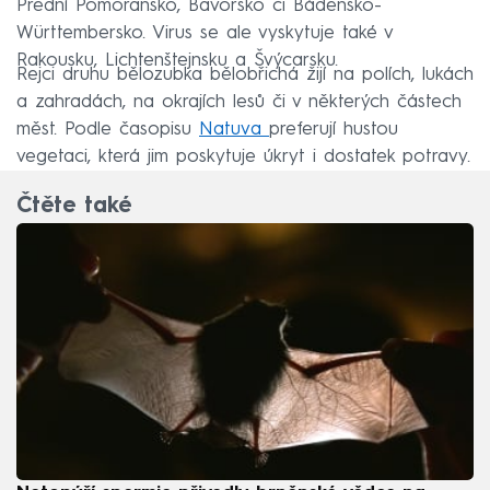
Přední Pomořansko, Bavorsko či Bádensko-
Württembersko. Virus se ale vyskytuje také v
Rakousku, Lichtenštejnsku a Švýcarsku.
Rejci druhu bělozubka bělobřichá žijí na polích, lukách
a zahradách, na okrajích lesů či v některých částech
měst. Podle časopisu
Natuva
preferují hustou
vegetaci, která jim poskytuje úkryt i dostatek potravy.
Čtěte také