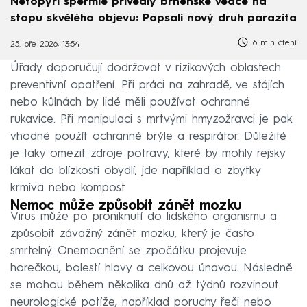
Netopýří spermie přivedly brněnské vědce na
stopu skvělého objevu: Popsali nový druh parazita
6 min čtení
25. bře 2026, 13:54
Úřady doporučují dodržovat v rizikových oblastech
preventivní opatření. Při práci na zahradě, ve stájích
nebo kůlnách by lidé měli používat ochranné
rukavice. Při manipulaci s mrtvými hmyzožravci je pak
vhodné použít ochranné brýle a respirátor. Důležité
je taky omezit zdroje potravy, které by mohly rejsky
lákat do blízkosti obydlí, jde například o zbytky
krmiva nebo kompost.
Nemoc může způsobit zánět mozku
Virus může po proniknutí do lidského organismu a
způsobit závažný zánět mozku, který je často
smrtelný. Onemocnění se zpočátku projevuje
horečkou, bolestí hlavy a celkovou únavou. Následně
se mohou během několika dnů až týdnů rozvinout
neurologické potíže, například poruchy řeči nebo