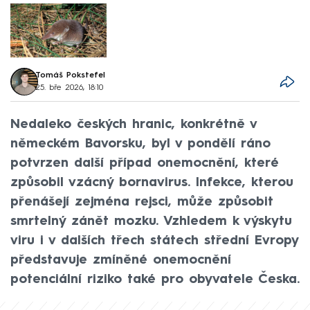
Tomáš Pokstefel
25. bře 2026, 18:10
Nedaleko českých hranic, konkrétně v
německém Bavorsku, byl v pondělí ráno
potvrzen další případ onemocnění, které
způsobil vzácný bornavirus. Infekce, kterou
přenášejí zejména rejsci, může způsobit
smrtelný zánět mozku. Vzhledem k výskytu
viru i v dalších třech státech střední Evropy
představuje zmíněné onemocnění
potenciální riziko také pro obyvatele Česka.