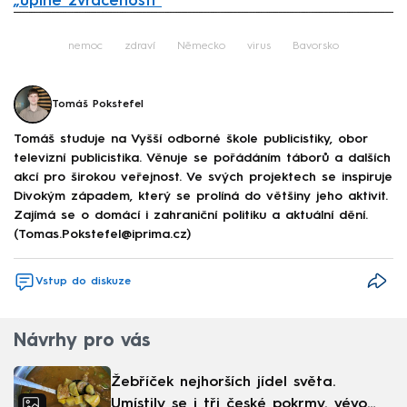
„úplné zvrácenosti“
Failed to fetch
nemoc
zdraví
Německo
virus
Bavorsko
Tomáš Pokstefel
Tomáš studuje na Vyšší odborné škole publicistiky, obor
televizní publicistika. Věnuje se pořádáním táborů a dalších
akcí pro širokou veřejnost. Ve svých projektech se inspiruje
Divokým západem, který se prolíná do většiny jeho aktivit.
Zajímá se o domácí i zahraniční politiku a aktuální dění.
(Tomas.Pokstefel@iprima.cz)
Vstup do diskuze
Návrhy pro vás
Žebříček nejhorších jídel světa.
Umístily se i tři české pokrmy, vévodí