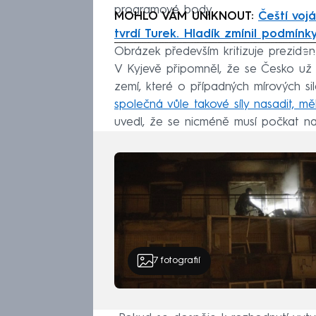
programové body.
MOHLO VÁM UNIKNOUT:
Čeští voj
tvrdí Turek. Hladík zmínil podmínk
Obrázek především kritizuje preziden
Fa
V Kyjevě připomněl, že se Česko už n
zemí, které o případných mírových sil
společná vůle takové síly nasadit, mě
uvedl, že se nicméně musí počkat n
7
fotografií