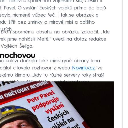
ořit takovou společnou vojenskou sílu, Česko k
nt Pavel. O vyslání českých vojáků přímo do bojů
ebyla nicméně vůbec řeč. I tak se obrázek a
du šířit bez zmínky o mírové misi a dalšího
uzích.
l proti spornému obsahu na obrázku zakročit. „Jde
ěvek jsme nahlásili Metě,“ uvedl na dotaz redakce
ojtěch Šeliga.
rnochovou
na koláži dočkala také ministryně obrany Jana
tačilo! citovalo rozhovor z webu
Novinky.cz
, ve
skému klimatu, „kdy tu různé servery roky straší
da vojáků raději svlékla armádní uniformu.