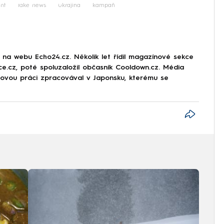
iled to fetch
ent
fake news
Ukrajina
kampaň
r na webu Echo24.cz. Několik let řídil magazínové sekce
rce.cz, poté spoluzaložil občasník Cooldown.cz. Média
movou práci zpracovával v Japonsku, kterému se