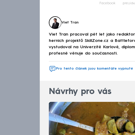
Fa
Facebook
prezid
Viet Tran
Viet Tran pracoval pět let jako redakto
herních projektů SkillZone.cz a Battlefo
vystudoval na Univerzitě Karlově, diplo
profesně věnuje do současnosti.
Pro tento článek jsou komentáře vypnuté
Návrhy pro vás