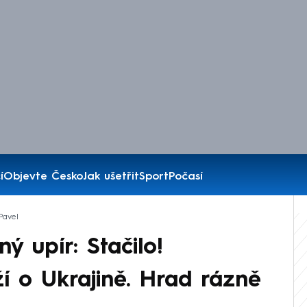
í
Objevte Česko
Jak ušetřit
Sport
Počasí
Pavel
ý upír: Stačilo!
í o Ukrajině. Hrad rázně