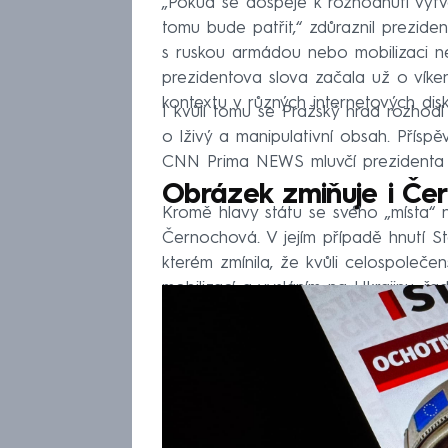
„Pokud se dospěje k rozhodnutí vytv
tomu bude patřit,“ zdůraznil prezide
s ruskou armádou nebo mobilizaci n
prezidentova slova začala už o víken
kontextu v různých internetových disk
I kvůli tomu se Pražský hrad rozhod
o lživý a manipulativní obsah. Přísp
CNN Prima NEWS mluvčí prezidenta V
Obrázek zmiňuje i Če
Kromě hlavy státu se svého „místa“ 
Černochová. V jejím případě hnutí S
kterém zmínila, že kvůli celospolečen
mobilizací a vysláním na Ukrajinu, řa