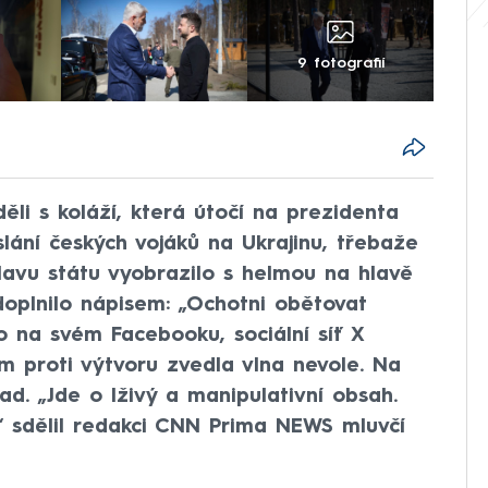
9 fotografií
děli s koláží, která útočí na prezidenta
slání českých vojáků na Ukrajinu, třebaže
lavu státu vyobrazilo s helmou na hlavě
doplnilo nápisem: „Ochotni obětovat
lo na svém Facebooku, sociální síť X
m proti výtvoru zvedla vlna nevole. Na
ad. „Jde o lživý a manipulativní obsah.
,“ sdělil redakci CNN Prima NEWS mluvčí