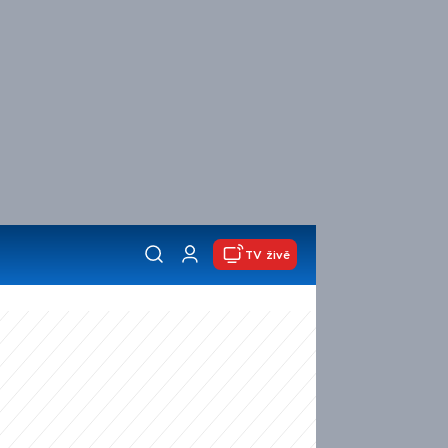
TV živě