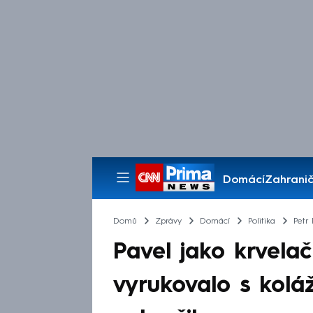
Domácí
Zahranič
Pořady
Domů
Zprávy
Domácí
Politika
Petr 
Pavel jako krvelačn
vyrukovalo s koláž