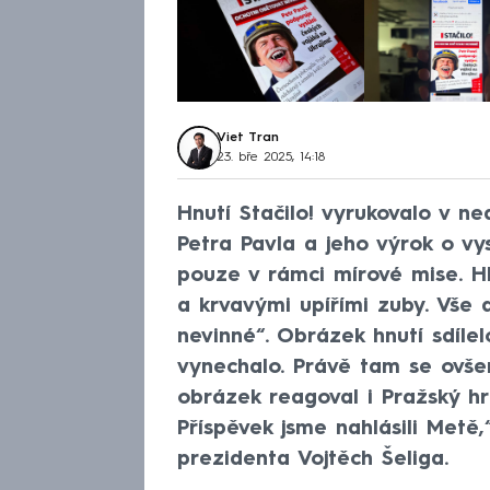
Viet Tran
23. bře 2025, 14:18
Hnutí Stačilo! vyrukovalo v ne
Petra Pavla a jeho výrok o vy
pouze v rámci mírové mise. H
a krvavými upířími zuby. Vše 
nevinné“. Obrázek hnutí sdíle
vynechalo. Právě tam se ovše
obrázek reagoval i Pražský hr
Příspěvek jsme nahlásili Metě
prezidenta Vojtěch Šeliga.