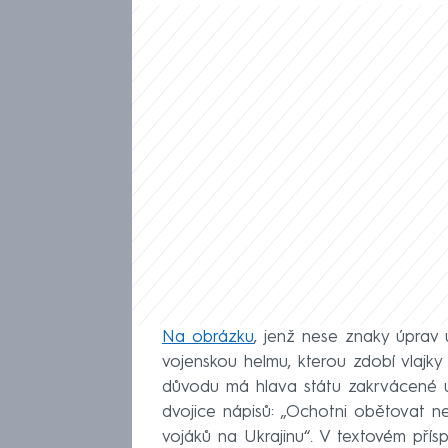
Na obrázku
, jenž nese znaky úprav 
vojenskou helmu, kterou zdobí vlajky
důvodu má hlava státu zakrvácené up
dvojice nápisů: „Ochotni obětovat ne
vojáků na Ukrajinu“. V textovém př