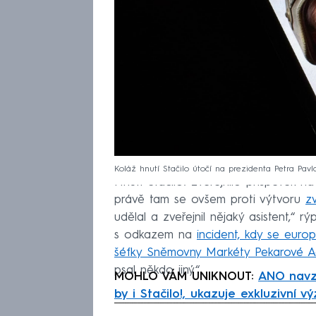
Koláž hnutí Stačilo útočí na prezidenta Petra Pavl
Hnutí Stačilo! zveřejnilo příspěvek n
právě tam se ovšem proti výtvoru
z
udělal a zveřejnil nějaký asistent,“ r
s odkazem na
incident, kdy se euro
šéfky Sněmovny Markéty Pekarové 
psal někdo jiný“.
MOHLO VÁM UNIKNOUT:
ANO navzdo
by i Stačilo!, ukazuje exkluzivní v