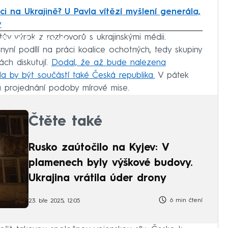
áci na Ukrajině? U Pavla vítězí myšlení generála,
y
tův výrok z rozhovorů s ukrajinskými médii.
iled to fetch
yní podílí na práci koalice ochotných, tedy skupiny
ách diskutují.
Dodal, že až bude nalezena
la by být součástí také Česká republika.
V pátek
a projednání podoby mírové mise.
Čtěte také
Rusko zaútočilo na Kyjev: V
plamenech byly výškové budovy.
Ukrajina vrátila úder drony
6 min čtení
23. bře 2025, 12:05