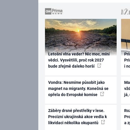
Letošní vlna veder? Nic moc, míní
Pri
vědci. Vysvětlili, proč rok 2027
Pri
bude zřejmě daleko horší
i n
Vondra: Nesmíme působit jako
Ma
magnet na migranty. Konečná se
vž
opřela do Evropské komise
já,
Záběry drsné přestřelky v lese.
Ro
Precizní ukrajinská akce vedla k
Pr
likvidaci několika okupantů
a 