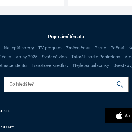
Populární témata
Nejlepší horory
TV program
Změna času
Partie
Počasí
K
Dědka
Volby 2025
Svařené víno
Tatarák podle Pohlreicha
Alo
t ascendentu
Tvarohové knedlíky
Nejlepší palačinky
Švestkov
ement
App
y a výzvy