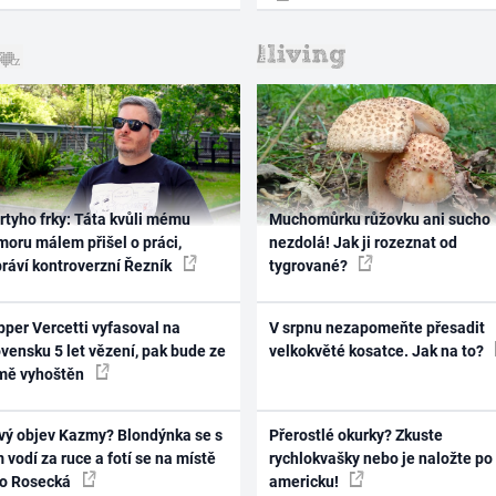
rtyho frky: Táta kvůli mému
Muchomůrku růžovku ani sucho
oru málem přišel o práci,
nezdolá! Jak ji rozeznat od
práví kontroverzní Řezník
tygrované?
per Vercetti vyfasoval na
V srpnu nezapomeňte přesadit
vensku 5 let vězení, pak bude ze
velkokvěté kosatce. Jak na to?
mě vyhoštěn
vý objev Kazmy? Blondýnka se s
Přerostlé okurky? Zkuste
 vodí za ruce a fotí se na místě
rychlokvašky nebo je naložte po
ko Rosecká
americku!