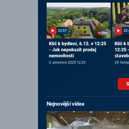
22:57
22:
Klíč k bydlení, 6.12. v 12:25
Klíč k 
- Jak nepokazit prodej
12:25 
nemovitosti
staveb
6. prosince 2025 12:25
29. list
S
Nejnovější videa