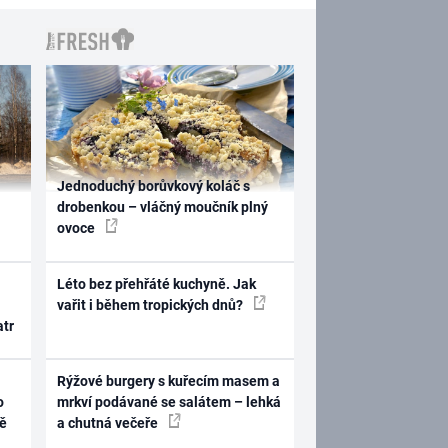
Jednoduchý borůvkový koláč s
drobenkou – vláčný moučník plný
ovoce
Léto bez přehřáté kuchyně. Jak
vařit i během tropických dnů?
atr
Rýžové burgery s kuřecím masem a
o
mrkví podávané se salátem – lehká
ně
a chutná večeře