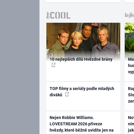
10 nejlepších dílů Hvězdné brány
Ma
hum
vy
TOP filmy a seriály podle mladých
Rap
diváků
Slo
ze
Nejen Robbie Williams.
No
LOVESTREAM 2026 přiveze
ním
hvězdy, které běžně uvidíte jen na
ja