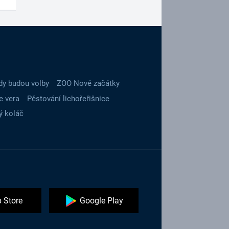
dy budou volby
ZOO Nové začátky
e vera
Pěstování lichořeřišnice
ý koláč
 Store
Google Play