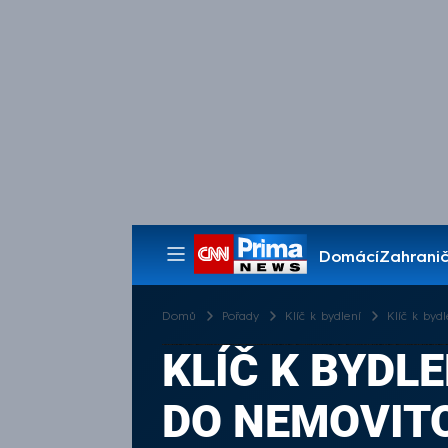
Domácí
Zahranič
Pořady
Domů
Pořady
Klíč k bydlení
Klíč k bydl
KLÍČ K BYDLE
DO NEMOVIT