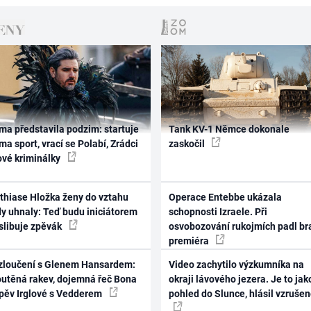
ma představila podzim: startuje
Tank KV-1 Němce dokonale
ma sport, vrací se Polabí, Zrádci
zaskočil
ové kriminálky
thiase Hložka ženy do vztahu
Operace Entebbe ukázala
dy uhnaly: Teď budu iniciátorem
schopnosti Izraele. Při
 slibuje zpěvák
osvobozování rukojmích padl br
premiéra
zloučení s Glenem Hansardem:
Video zachytilo výzkumníka na
outěná rakev, dojemná řeč Bona
okraji lávového jezera. Je to jak
zpěv Irglové s Vedderem
pohled do Slunce, hlásil vzruše