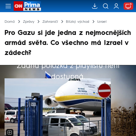
Domů
Zprávy
Zahraničí
Blízký východ
Izrael
Pro Gazu si jde jedna z nejmocnějších
armád světa. Co všechno má Izrael v
zádech?
Žádná položka z playlistu není
Výběr redakce
dostupná.