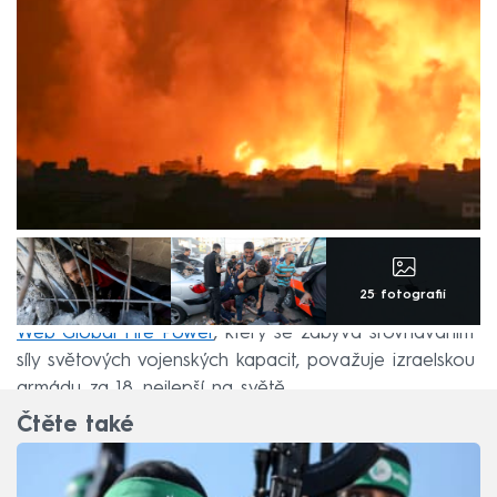
25 fotografií
Web Global Fire Power
, který se zabývá srovnáváním
síly světových vojenských kapacit, považuje izraelskou
armádu za 18. nejlepší na světě.
Čtěte také