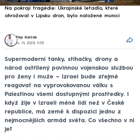
Na pokraji tragédie: Ukrajinské letadlo, které
P
ohrožoval v Lipsku dron, bylo naložené municí
e
Filip Kalčák
14. říj 2023, 11:53
Supermoderní tanky, stíhačky, drony a
národ ostřílený povinnou vojenskou službou
pro ženy i muže – Izrael bude zřejmě
reagovat na vyprovokovanou válku s
Palestinou všemi dostupnými prostředky. I
když žije v Izraeli méně lidí než v České
republice, má země k dispozici jednu z
nejmocnějších armád světa. Co všechno v ní
je?