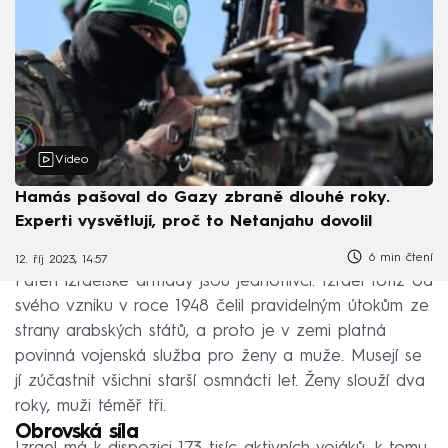
Video
Hamás pašoval do Gazy zbraně dlouhé roky.
Experti vysvětlují, proč to Netanjahu dovolil
6 min čtení
12. říj 2023, 14:57
Páteří izraelské armády jsou jednotlivci. Izrael totiž od
svého vzniku v roce 1948 čelil pravidelným útokům ze
strany arabských států, a proto je v zemi platná
povinná vojenská služba pro ženy a muže. Musejí se
jí zúčastnit všichni starší osmnácti let. Ženy slouží dva
roky, muži téměř tři.
Obrovská síla