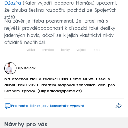
Džazíra
(Katar vyjádřil podporu Hamásu) upozornil,
že zhruba šestina rozpočtu pochází ze Spojených
států.
Na závěr je třeba poznamenat, že Izrael má s
největší pravděpodobností k dispozici také desítky
jaderných hlavic, ačkoli se k jejich vlastnictví nikdy
oficiálně nepřihlásil.
válka
armáda
tanky
vojáci
Izrael
Filip Kalčák
Na otočnou židli v redakci CNN Prima NEWS usedl v
dubnu roku 2020. Předtím mapoval zahraniční dění pro
Seznam zprávy. (Filip.Kalcak@iprima.cz)
Pro tento článek jsou komentáře vypnuté
Návrhy pro vás