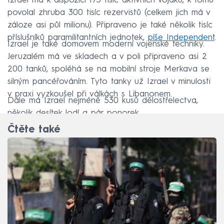
Izrael má k dispozici 173 tisíc aktivních vojáků, k tomu
povolal zhruba 300 tisíc rezervistů (celkem jich má v
záloze asi půl milionu). Připraveno je také několik tisíc
příslušníků paramilitantních jednotek,
píše Independent
.
Izrael je také domovem moderní vojenské techniky.
Jeruzalém má ve skladech a v poli připraveno asi 2
200 tanků, spoléhá se na mobilní stroje Merkava se
silným pancéřováním. Tyto tanky už Izrael v minulosti
v praxi vyzkoušel při válkách s Libanonem.
Dále má Izrael nejméně 530 kusů dělostřelectva,
několik desítek lodí a pár ponorek.
Čtěte také