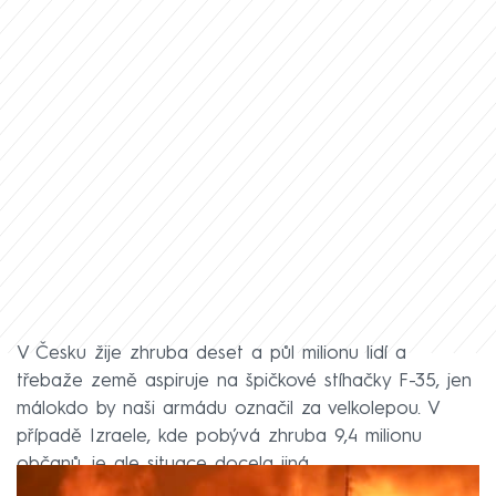
V Česku žije zhruba deset a půl milionu lidí a
třebaže země aspiruje na špičkové stíhačky F-35, jen
málokdo by naši armádu označil za velkolepou. V
případě Izraele, kde pobývá zhruba 9,4 milionu
občanů, je ale situace docela jiná.