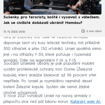
Video
Sušenky pro teroristy, koště i vysavač s válečkem.
Jak se civilisté dokázali ubránit Hamásu?
6 min čtení
13. říj 2023, 05:56
Silný je židovský stát také ve vzduchu. Armáda
disponuje šesti sty kusy letecké techniky, má přibližně
300 stíhaček a přes 150 vrtulníků. Izrael spoléhá mimo
jiné i na stíhačky F-35, které pořizuje i tuzemská
armáda. Dále na legendární F-16 a F-15.
Součástí izraelské obrany je pak populární mobilní
systém protiletecké ochrany Iron Dome (Železná
kopule), který dokáže blokovat až 96 procent střel
nepřítele. Po Izraeli je rozmístěno nejméně deset
baterií Železné kopule. Systém ale nemá žádné
útočné schopnosti.
V roce 2021 vynaložil Izrael na rozvoj armády v
přepočtu více než půl bilionu korun.
Katarský web Al-