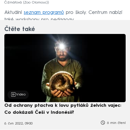
Čižmářová (Zoo Olomouc)
Aktuální
seznam programů
pro školy. Centrum nabízí
také workshopy pro pedagogy.
Čtěte také
Video
Od ochrany ptactva k lovu pytláků želvích vajec:
Co dokázali Češi v Indonésii?
6 min čtení
6. čvn 2022, 09:00