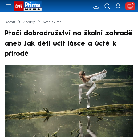
Domů
Zprávy
Svět zvířat
Ptačí dobrodružství na školní zahradě
aneb Jak děti učit lásce a úctě k
přírodě