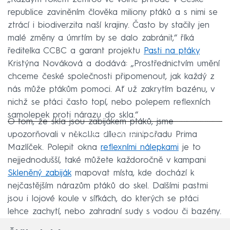
republice zaviněním člověka miliony ptáků a s nimi se
ztrácí i biodiverzita naší krajiny. Často by stačily jen
malé změny a úmrtím by se dalo zabránit,“ říká
ředitelka CCBC a garant projektu
Pasti na ptáky
Kristýna Nováková a dodává: „Prostřednictvím umění
chceme české společnosti připomenout, jak každý z
nás může ptákům pomoci. Ať už zakrytím bazénu, v
nichž se ptáci často topí, nebo polepem reflexních
samolepek proti nárazu do skla.“
O tom, že skla jsou zabijákem ptáků, jsme
Failed to fetch
upozorňovali v několika dílech minipořadu Prima
Mazlíček. Polepit okna
reflexními nálepkami
je to
nejjednodušší, také můžete každoročně v kampani
Skleněný zabiják
mapovat místa, kde dochází k
nejčastějším nárazům ptáků do skel. Dalšími pastmi
jsou i lojové koule v síťkách, do kterých se ptáci
lehce zachytí, nebo zahradní sudy s vodou či bazény.