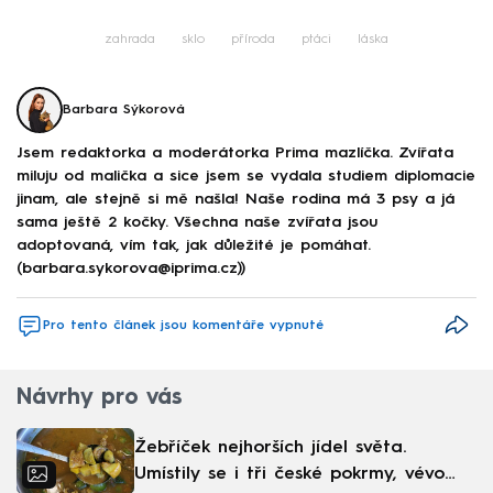
zahrada
sklo
příroda
ptáci
láska
Barbara Sýkorová
Jsem redaktorka a moderátorka Prima mazlíčka. Zvířata
miluju od malička a sice jsem se vydala studiem diplomacie
jinam, ale stejně si mě našla! Naše rodina má 3 psy a já
sama ještě 2 kočky. Všechna naše zvířata jsou
adoptovaná, vím tak, jak důležité je pomáhat.
(barbara.sykorova@iprima.cz))
Pro tento článek jsou komentáře vypnuté
Návrhy pro vás
Žebříček nejhorších jídel světa.
Umístily se i tři české pokrmy, vévodí