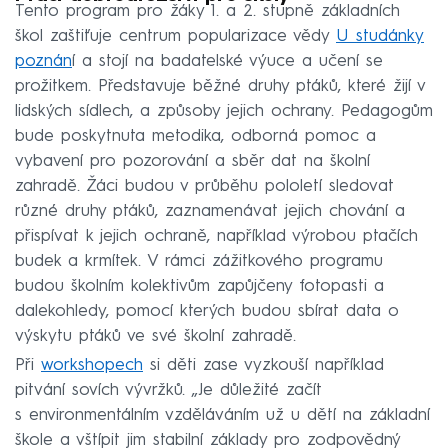
Tento program pro žáky 1. a 2. stupně základních
škol zaštiťuje centrum popularizace vědy
U studánky
poznán
í a stojí na badatelské výuce a učení se
prožitkem. Představuje běžné druhy ptáků, které žijí v
lidských sídlech, a způsoby jejich ochrany. Pedagogům
bude poskytnuta metodika, odborná pomoc a
vybavení pro pozorování a sběr dat na školní
zahradě. Žáci budou v průběhu pololetí sledovat
různé druhy ptáků, zaznamenávat jejich chování a
přispívat k jejich ochraně, například výrobou ptačích
budek a krmítek. V rámci zážitkového programu
budou školním kolektivům zapůjčeny fotopasti a
dalekohledy, pomocí kterých budou sbírat data o
výskytu ptáků ve své školní zahradě.
Při
workshopech
si děti zase vyzkouší například
pitvání sovích vývržků. „Je důležité začít
s environmentálním vzděláváním už u dětí na základní
škole a vštípit jim stabilní základy pro zodpovědný