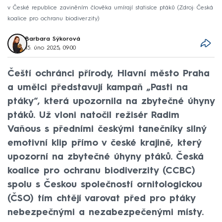
v České republice zaviněním člověka umírají statisíce ptáků
Zdroj: Česká
koalice pro ochranu biodiverzity
Barbara Sýkorová
15. úno 2025, 09:00
Čeští ochránci přírody, Hlavní město Praha
a umělci představují kampaň „Pasti na
ptáky“, která upozornila na zbytečné úhyny
ptáků. Už vloni natočil režisér Radim
Vaňous s předními českými tanečníky silný
emotivní klip přímo v české krajině, který
upozorní na zbytečné úhyny ptáků. Česká
koalice pro ochranu biodiverzity (CCBC)
spolu s Českou společností ornitologickou
(ČSO) tím chtějí varovat před pro ptáky
nebezpečnými a nezabezpečenými místy.