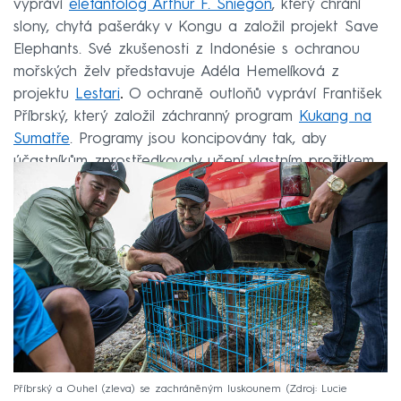
vypráví
elefantolog Arthur F. Sniegon
, který chrání
slony, chytá pašeráky v Kongu a založil projekt Save
Elephants. Své zkušenosti z Indonésie s ochranou
mořských želv představuje Adéla Hemelíková z
projektu
Lestari
.
O ochraně outloňů vypráví František
Příbrský, který založil záchranný program
Kukang na
Sumatře
. Programy jsou koncipovány tak, aby
účastníkům zprostředkovaly učení vlastním prožitkem.
Příbrský a Ouhel (zleva) se zachráněným luskounem
Zdroj: Lucie