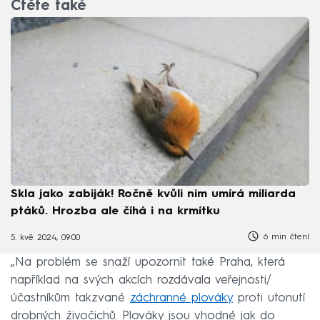
Čtěte také
Skla jako zabiják! Ročně kvůli nim umírá miliarda
ptáků. Hrozba ale číhá i na krmítku
6 min čtení
5. kvě 2024, 09:00
„Na problém se snaží upozornit také Praha, která
například na svých akcích rozdávala veřejnosti/
účastníkům takzvané
záchranné plováky
proti utonutí
drobných živočichů. Plováky jsou vhodné jak do