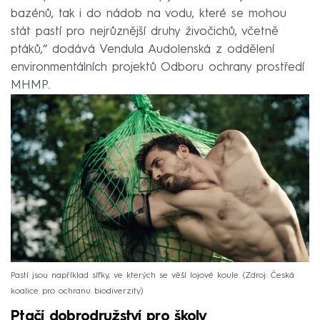
bazénů, tak i do nádob na vodu, které se mohou
stát pastí pro nejrůznější druhy živočichů, včetně
ptáků,“ dodává Vendula Audolenská z oddělení
environmentálních projektů Odboru ochrany prostředí
MHMP.
Pastí jsou například síťky, ve kterých se věší lojové koule
Zdroj: Česká
koalice pro ochranu biodiverzity
Ptačí dobrodružství pro školy