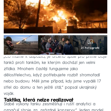
21 fotografií
„Co máme k dispozici, je určeno spíše pro přímé boje
tanků proti tankům, ke kterým dochází jen velmi
zřídka. Mnohem častěji fungujeme jako
dělostřelectvo, když potřebujete rozbít stromořadí
nebo budovu. Měli jsme případ, kdy jsme vypálili 17
střel do domu a ten ještě stál,“ popsal ukrajinský
voják.
Taktika, která nelze realizovat
Slabé výkony tanku zesměšňují i ruští analytici a
označují stroje za „prázdné konzervy“. Jeden model