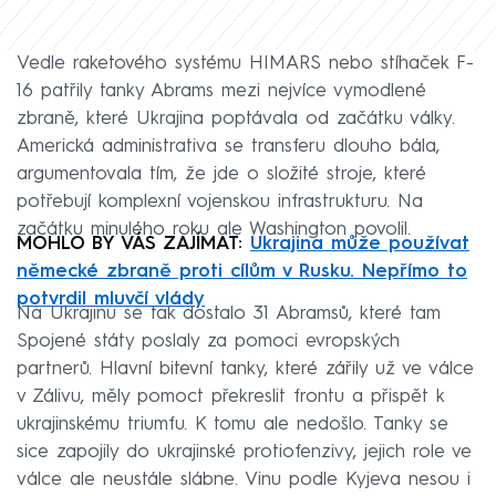
Vedle raketového systému HIMARS nebo stíhaček F-
16 patřily tanky Abrams mezi nejvíce vymodlené
zbraně, které Ukrajina poptávala od začátku války.
Americká administrativa se transferu dlouho bála,
argumentovala tím, že jde o složité stroje, které
potřebují komplexní vojenskou infrastrukturu. Na
začátku minulého roku ale Washington povolil.
MOHLO BY VÁS ZAJÍMAT:
Ukrajina může používat
německé zbraně proti cílům v Rusku. Nepřímo to
potvrdil mluvčí vlády
Na Ukrajinu se tak dostalo 31 Abramsů, které tam
Spojené státy poslaly za pomoci evropských
partnerů. Hlavní bitevní tanky, které zářily už ve válce
v Zálivu, měly pomoct překreslit frontu a přispět k
ukrajinskému triumfu. K tomu ale nedošlo. Tanky se
sice zapojily do ukrajinské protiofenzivy, jejich role ve
válce ale neustále slábne. Vinu podle Kyjeva nesou i