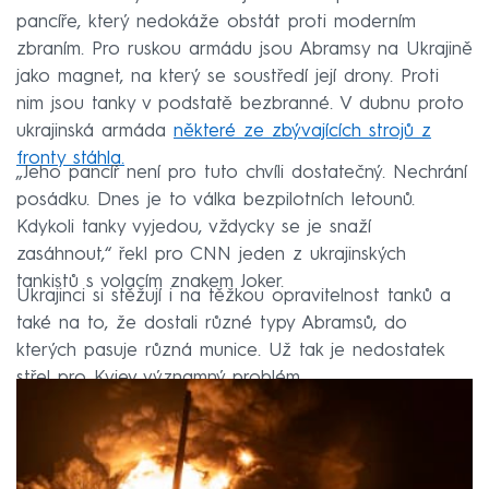
pancíře, který nedokáže obstát proti moderním
zbraním. Pro ruskou armádu jsou Abramsy na Ukrajině
jako magnet, na který se soustředí její drony. Proti
nim jsou tanky v podstatě bezbranné. V dubnu proto
ukrajinská armáda
některé ze zbývajících strojů z
fronty stáhla.
„Jeho pancíř není pro tuto chvíli dostatečný. Nechrání
posádku. Dnes je to válka bezpilotních letounů.
Kdykoli tanky vyjedou, vždycky se je snaží
zasáhnout,“ řekl pro CNN jeden z ukrajinských
tankistů s volacím znakem Joker.
Ukrajinci si stěžují i na těžkou opravitelnost tanků a
také na to, že dostali různé typy Abramsů, do
kterých pasuje různá munice. Už tak je nedostatek
střel pro Kyjev významný problém.