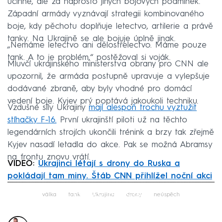
účinné, ale za naprosto jiných bojových podmínek.
Západní armády vyznávají strategii kombinovaného
boje, kdy pěchotu doplňuje letectvo, artilerie a právě
tanky. Na Ukrajině se ale bojuje úplně jinak.
„Nemáme letectvo ani dělostřelectvo. Máme pouze
tank. A to je problém,“ postěžoval si voják.
Mluvčí ukrajinského ministerstva obrany pro CNN ale
upozornil, že armáda postupně upravuje a vylepšuje
dodávané zbraně, aby byly vhodné pro domácí
vedení boje. Kyjev prý poptává jakoukoli techniku.
Vzdušné síly Ukrajiny
mají alespoň trochu vyztužit
stíhačky F-16.
První ukrajinští piloti už na těchto
legendárních strojích ukončili trénink a brzy tak zřejmě
Kyjev nasadí letadla do akce. Pak se možná Abramsy
na frontu znovu vrátí.
VIDEO:
Ukrajinci létají s drony do Ruska a
pokládají tam miny. Štáb CNN přihlížel noční akci
Failed to fetch
válka
tank
Ukrajina
drony
neúspěch