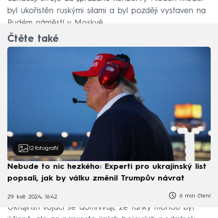
byl ukořistěn ruskými silami a byl později vystaven na
Rudém náměstí v Moskvě.
Čtěte také
12
fotografií
Nebude to nic hezkého: Experti pro ukrajinský list
popsali, jak by válku změnil Trumpův návrat
6 min čtení
29. kvě 2024, 16:42
Ukrajinští vojáci se domnívají, že tanky mohou být