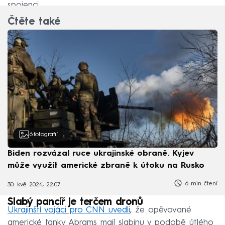
spojenci.
Čtěte také
6
fotografií
Biden rozvázal ruce ukrajinské obraně. Kyjev
může využít americké zbraně k útoku na Rusko
6 min čtení
30. kvě 2024, 22:07
Slabý pancíř je terčem dronů
Ukrajinští vojáci pro CNN uvedli
, že opěvované
americké tanky Abrams mají slabinu v podobě útlého