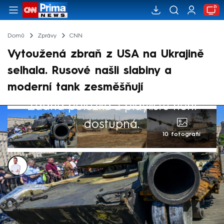
Domů
Zprávy
CNN
Vytoužená zbraň z USA na Ukrajině
selhala. Rusové našli slabiny a
moderní tank zesměšňují
Žádná položka z playlistu není
dostupná.
10 fotografií
Filip Kalčák
2. čvn 2024, 08:22
Americké tanky Abrams, jejichž dodávky na
Ukrajinu po průtazích schválila