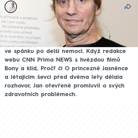
David Laštovka
17. dub 2026, 08:08
Do hereckého nebe odešel herec Jan
Potměšil. Bylo mu 60 let. Jak oznámila jeho
manželka Radka, zemřel ve čtvrtek večer
ve spánku po delší nemoci. Když redakce
webu CNN Prima NEWS s hvězdou filmů
Bony a klid, Proč? či O princezně Jasněnce
a létajícím ševci před dvěma lety dělala
rozhovor, Jan otevřeně promluvil o svých
zdravotních problémech.