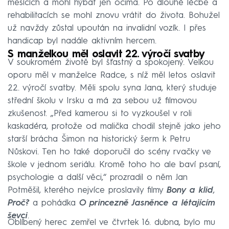
měsících a mohl hýbat jen očima. Po dlouhé léčbě a
rehabilitacích se mohl znovu vrátit do života. Bohužel
už navždy zůstal upoután na invalidní vozík. I přes
handicap byl nadále aktivním hercem.
S manželkou měl oslavit 22. výročí svatby
V soukromém životě byl šťastný a spokojený. Velkou
oporu měl v manželce Radce, s níž měl letos oslavit
22. výročí svatby. Měli spolu syna Jana, který studuje
střední školu v Irsku a má za sebou už filmovou
zkušenost. „Před kamerou si to vyzkoušel v roli
kaskadéra, protože od malička chodil stejně jako jeho
starší brácha Šimon na historický šerm k Petru
Nůskovi. Ten ho také doporučil do scény rvačky ve
škole v jednom seriálu. Kromě toho ho ale baví psaní,
psychologie a další věci,“ prozradil o něm Jan
Potměšil, kterého nejvíce proslavily filmy
Bony a klid
,
Proč?
a pohádka
O princezně Jasněnce a létajícím
ševci
.
Oblíbený herec zemřel ve čtvrtek 16. dubna, bylo mu