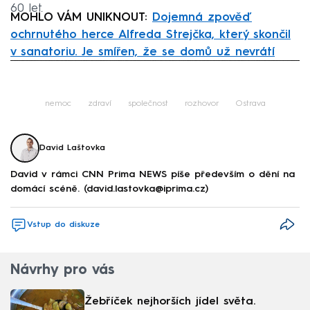
60 let.
MOHLO VÁM UNIKNOUT:
Dojemná zpověď
ochrnutého herce Alfreda Strejčka, který skončil
v sanatoriu. Je smířen, že se domů už nevrátí
Failed to fetch
nemoc
zdraví
společnost
rozhovor
Ostrava
David Laštovka
David v rámci CNN Prima NEWS píše především o dění na
domácí scéně. (david.lastovka@iprima.cz)
Vstup do diskuze
Návrhy pro vás
Žebříček nejhorších jídel světa.