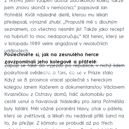
z IKEMu jsem vzápětí dostal žlučníkovou koliku, takže
jsem znovu skončil v nemocnici,“ popisoval Jan
Potměšil. Kvůli následné dietě, kterou mu lékaři
předepsali, výrazně zhubl. „Propustili mě s dlouhým
seznamem, co všechno nesmím jíst. Takže jako recept
na hubnutí to moc nedoporučuju,“ líčil herec, který se
v listopadu 1989 velmi angažoval v revolučních
událostech.
Poslechněte si, jak na zesnulého herce
zavzpomínali jeho kolegové a přátelé:
Zapojil se také do výjezdů po republice, v nichž lidem
Failed to fetch
poskytoval svědectví o tom, co se v Praze stalo.
Když se 8. prosince vracel společně s hereckým
kolegou Janem Kačerem a dokumentaristou Václavem
Kvasničkou z Ostravy domů, řidič automobilu po
cestě usnul a havaroval. Následky pro Jana Potměšila
byly fatální. Měl vážné poranění hlavy, otok u páteře,
který se zvětšoval, a lékaři mu nedávali příliš šancí na
to, že přežije. Z kómatu se probudil až po třech