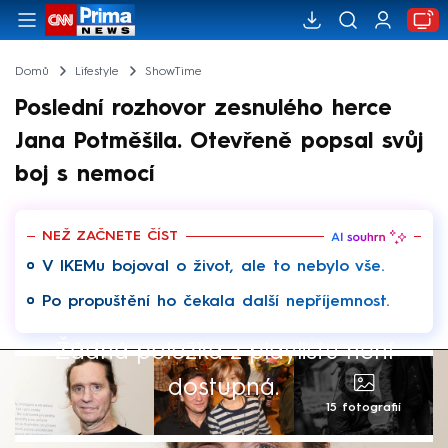
Domů
Lifestyle
ShowTime
Poslední rozhovor zesnulého herce
Jana Potměšila. Otevřeně popsal svůj
boj s nemocí
NEŽ ZAČNETE ČÍST
V IKEMu bojoval o život, ale to nebylo vše.
Po propuštění ho čekala další nepříjemnost.
Žádná položka z playlistu není
dostupná.
15 fotografií