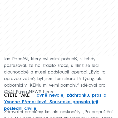
Jan Potměšil, který byl velmi pohublý, si tehdy
postěžoval, že ho zradilo srdce, s nímž se léčil
dlouhodobě a musel podstoupit operaci. „Bylo to
opravdu vážné, byl jsem tam skoro tři týdny, ale
odborníci v IKEMu mi velmi pomohli,“ sděloval pro
CNN Prima NEWS herec.
ČTĚTE TAKÉ:
Hlavně nevolej záchranku, prosila
Yvonne Přenosilová. Sousedka popsala její
poslední chvíle
Zdravotní problémy tím ale neskončily. „Po propuštění