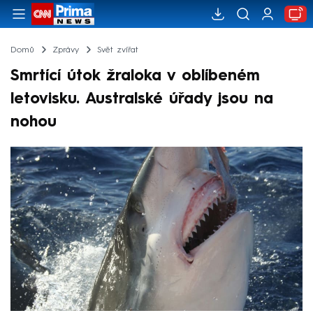
Domů
Zprávy
Svět zvířat
Smrtící útok žraloka v oblíbeném
letovisku. Australské úřady jsou na
nohou