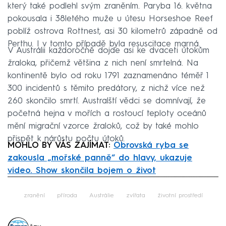
který také podlehl svým zraněním. Paryba 16. května
pokousala i 38letého muže u útesu Horseshoe Reef
poblíž ostrova Rottnest, asi 30 kilometrů západně od
Perthu. I v tomto případě byla resuscitace marná.
V Austrálii každoročně dojde asi ke dvaceti útokům
žraloka, přičemž většina z nich není smrtelná. Na
kontinentě bylo od roku 1791 zaznamenáno téměř 1
300 incidentů s těmito predátory, z nichž více než
260 skončilo smrtí. Australští vědci se domnívají, že
početná hejna v mořích a rostoucí teploty oceánů
mění migrační vzorce žraloků, což by také mohlo
přispět k nárůstu počtu útoků.
MOHLO BY VÁS ZAJÍMAT:
Obrovská ryba se
zakousla „mořské panně“ do hlavy, ukazuje
video. Show skončila bojem o život
Failed to fetch
zranění
příroda
Austrálie
zvířata
životní prostředí