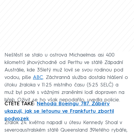
Neštěstí se stalo u ostrova Michaelmas asi 400
kilometrů jihovýchodně od Perthu ve státě Západní
Austrálie, kde 35letý muž lovil se svou rodinou pod
vodou, píše
ABC
. Záchranná služba dostala hlášení o
útoku žraloka v 11:25 místního času (5:25 SELČ) a
muž byl poté s vážnými zraněními lodí dopraven na
břeh. Oživit se ho však nepodařilo, uvedla policie.
ČTĚTE TAKÉ:
Nehoda Boeingu 787. Záběry
ukazují, jak se letounu ve Frankfurtu zbortil
podvozek
Žralok 24. května napadl u útesu Kennedy Shoal v
severoaustralském státě Queensland 39letého rybáře,