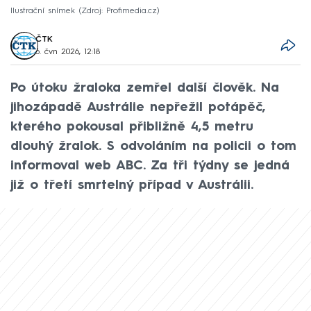
Ilustrační snímek
Zdroj: Profimedia.cz
ČTK
6. čvn 2026, 12:18
Po útoku žraloka zemřel další člověk. Na
jihozápadě Austrálie nepřežil potápěč,
kterého pokousal přibližně 4,5 metru
dlouhý žralok. S odvoláním na policii o tom
informoval web ABC. Za tři týdny se jedná
již o třetí smrtelný případ v Austrálii.