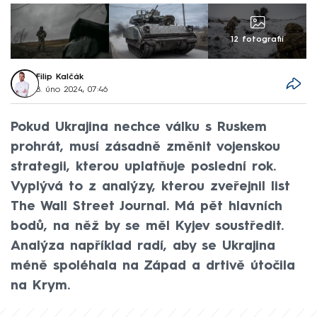
12 fotografií
Filip Kalčák
8. úno 2024, 07:46
Pokud Ukrajina nechce válku s Ruskem
prohrát, musí zásadně změnit vojenskou
strategii, kterou uplatňuje poslední rok.
Vyplývá to z analýzy, kterou zveřejnil list
The Wall Street Journal. Má pět hlavních
bodů, na něž by se měl Kyjev soustředit.
Analýza například radí, aby se Ukrajina
méně spoléhala na Západ a drtivě útočila
na Krym.