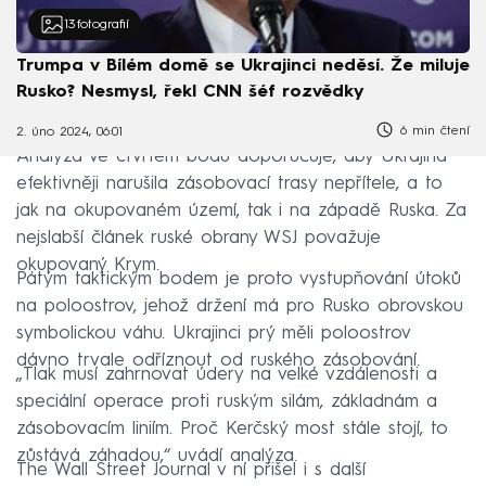
13
fotografií
Trumpa v Bílém domě se Ukrajinci neděsí. Že miluje
Rusko? Nesmysl, řekl CNN šéf rozvědky
6 min čtení
2. úno 2024, 06:01
Analýza ve čtvrtém bodu doporučuje, aby Ukrajina
efektivněji narušila zásobovací trasy nepřítele, a to
jak na okupovaném území, tak i na západě Ruska. Za
nejslabší článek ruské obrany WSJ považuje
okupovaný Krym.
Pátým taktickým bodem je proto vystupňování útoků
na poloostrov, jehož držení má pro Rusko obrovskou
symbolickou váhu. Ukrajinci prý měli poloostrov
dávno trvale odříznout od ruského zásobování.
„Tlak musí zahrnovat údery na velké vzdálenosti a
speciální operace proti ruským silám, základnám a
zásobovacím liniím. Proč Kerčský most stále stojí, to
zůstává záhadou,“ uvádí analýza.
The Wall Street Journal v ní přišel i s další