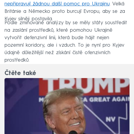
nepřipravují žádnou další pomoc pro Ukrajinu
. Velká
Británie a Německo proto burcují Evropu, aby se za
Kyjev silněji postavila.
Podle zmiňované analýzy by se měly státy soustředit
na zaslání prostředků, které pomohou Ukrajině
vytvořit defenzivní linii, která bude hájit nejen
pozemní koridory, ale i vzduch. To je nyní pro Kyjev
údajně důležitější než získání čistě ofenzivních
prostředků.
Čtěte také