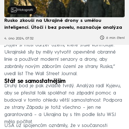
9
fotografií
Rusko zkouší na Ukrajině drony s umělou
inteligencí. Útočí i bez povelu, naznačuje analýza
6 min čtení
4. úno 2024, 07:32
„Kyjev si musí udržet území, které stále kontroluje.
Ukrajinské síly by měly vytvořit opevněné obranné
linie a používat moderní senzory a drony, aby
zabránily novým záborům území ze strany Ruska,“
uvedl list The Wall Street Journal.
Stát se samostatnějším
Druhý bod je pak zvláště tvrdý. Analýza radí Kyjevu,
aby se přestal tolik spoléhat na západní pomoc a
budoval v tomto ohledu větší samostatnost. Podpora
ze strany Západu je totiž všechno – jen ne
garantovaná – a Ukrajina by s tím podle listu WSJ
měla počítat.
USA už spojencům oznámily, že v současnosti