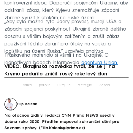
kontroverzní ideou. Doporučil spojencům Ukrajiny, aby
odstranili zákaz, který Kyjevu znemožňuje západní
zbraně využít k útokům na ruské území.
„Aby bylo možné tyto údery provést, musejí USA a
západní spojenci poskytnout Ukrajině zbraně delšího
dosahu s větším bojovým zatížením a zrušit zákaz
používání těchto zbraní pro útoky na vojska a
logistiku na území Ruska,“ uzavřela analýza.
Třaskavého materiálu si všimli i na Ukrajině. O
jednotlivých bodech informovala
agentura Unian.
VIDEO: Ukrajinská rozvědka tvrdí, že se jí na
Krymu podařilo zničit ruský raketový člun
Failed to fetch
válka
pomoc
Ukrajina
strategie
Západ
Filip Kalčák
Na otočnou židli v redakci CNN Prima NEWS usedl v
dubnu roku 2020. Předtím mapoval zahraniční dění pro
Seznam zprávy. (Filip.Kalcak@iprima.cz)