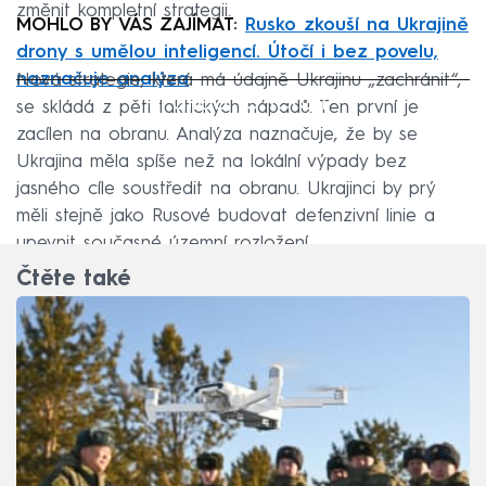
změnit kompletní strategii.
MOHLO BY VÁS ZAJÍMAT:
Rusko zkouší na Ukrajině
drony s umělou inteligencí. Útočí i bez povelu,
naznačuje analýza
Nová strategie, která má údajně Ukrajinu „zachránit“,
Failed to fetch
se skládá z pěti taktických nápadů. Ten první je
zacílen na obranu. Analýza naznačuje, že by se
Ukrajina měla spíše než na lokální výpady bez
jasného cíle soustředit na obranu. Ukrajinci by prý
měli stejně jako Rusové budovat defenzivní linie a
upevnit současné územní rozložení.
Čtěte také