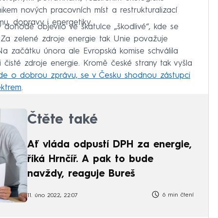
nikem nových pracovních míst a restrukturalizací
mu, dopravy i energetiky.
v dohodě objevilo ve škatulce „škodlivé“, kde se
í. Za zelené zdroje energie tak Unie považuje
 Na začátku února ale Evropská komise schválila
čisté zdroje energie. Kromě české strany tak vyšla
de o dobrou zprávu, se v Česku shodnou zástupci
ektrem
.
Čtěte také
Ať vláda odpustí DPH za energie,
říká Hrnčíř. A pak to bude
navždy, reaguje Bureš
6 min čtení
11. úno 2022, 22:07