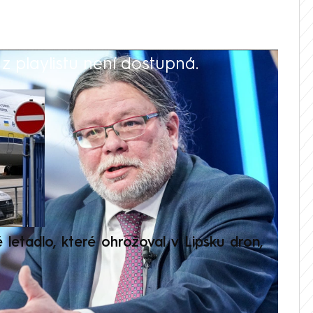
 playlistu není dostupná.
V
é letadlo, které ohrožoval v Lipsku dron,
Přilá
polit