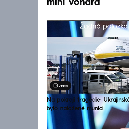
míní Vondra
Žádná položka z
Výběr redakce
Video
Na pokraji tragédie: Ukrajinsk
bylo naložené municí