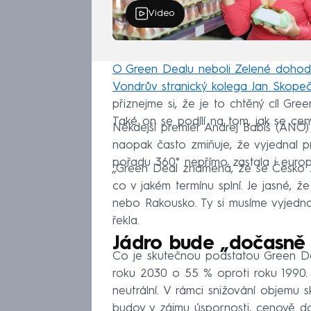
Video
O Green Dealu neboli Zelené dohodě 
Vondrův stranický kolega Jan Skope
přiznejme si, že je to chtěný cíl Gre
Také on se podílí na tom, jak se ceny 
Někdejší premiér Andrej Babiš (ANO)
naopak často zmiňuje, že vyjednal p
pořadu 360° nepřímo zastala i euro
„Green Deal znamená, že se Česko z
co v jakém termínu splní. Je jasné,
nebo Rakousko. Ty si musíme vyjedna
řekla.
Jádro bude „dočasně 
Co je skutečnou podstatou Green Dea
roku 2030 o 55 % oproti roku 1990.
neutrální. V rámci snižování objemu 
budov v zájmu úspornosti, cenově do