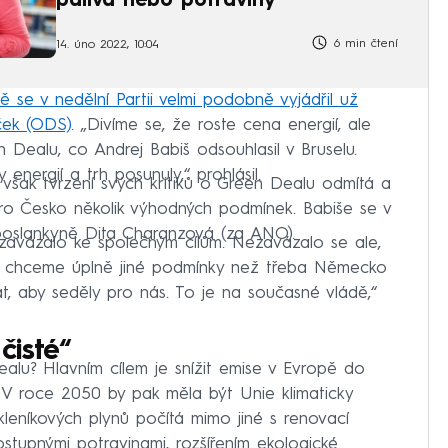
paliva nebo potraviny
6 min čtení
14. úno 2022, 10:04
se v nedělní Partii velmi podobně vyjádřil už
ček (ODS)
. „Divíme se, že roste cena energií, ale
en Dealu, co Andrej Babiš odsouhlasil v Bruselu.
energií a trh posunuly,“ prohlásil.
 však tvrzení svých kritiků o Green Dealu odmítá a
ro Česko několik výhodných podmínek. Babiše se v
poslankyně Dita Charanzová (za ANO).
avázalo ke společným cílům. Nezavázalo se ale,
 že chceme úplně jiné podmínky než třeba Německo
t, aby seděly pro nás. To je na současné vládě,“
čisté“
lu? Hlavním cílem je snížit emise v Evropě do
 V roce 2050 by pak měla být Unie klimaticky
skleníkových plynů počítá mimo jiné s renovací
stupnými potravinami, rozšířením ekologické