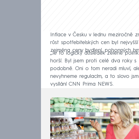
Inflace v Česku v lednu meziročně zr
růst spotřebitelských cen byl nejvyšší
zejména ceny bydlení, pohonných hmot
„Je to logický důsledek zelené politik
horší. Byl jsem proti celé dva roky s 
podobně. Oni o tom neradi mluví, ale
nevyhneme regulacím, a to slovo jsme
vysílání CNN Prima NEWS.