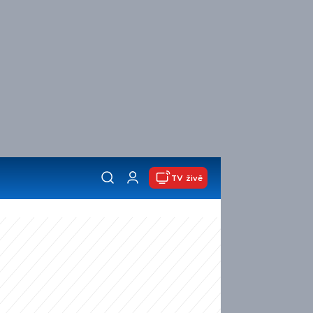
TV živě