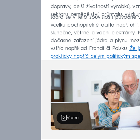
dopravy, delší životností výrobků, vz
sektoru zemědělství, průmyslu, výzku
Jádro se v této souvislosti původně 
vcelku pochopitelně ocitlo např. uhl
slunečné, větrné a vodní elektrárny.
dočasné zařazení jádra a plynu mezi 
vstříc například Francii či Polsku.
Že j
prakticky napříč celým politickým sp
Video