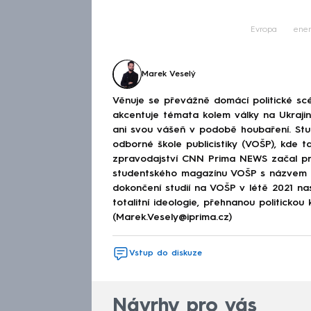
Evropa
ener
Marek Veselý
Věnuje se převážně domácí politické scé
akcentuje témata kolem války na Ukraj
ani svou vášeň v podobě houbaření. Stu
odborné škole publicistiky (VOŠP), kde ta
zpravodajství CNN Prima NEWS začal pra
studentského magazínu VOŠP s názvem 
dokončení studií na VOŠP v létě 2021 n
totalitní ideologie, přehnanou politickou 
(Marek.Vesely@iprima.cz)
Vstup do diskuze
Návrhy pro vás