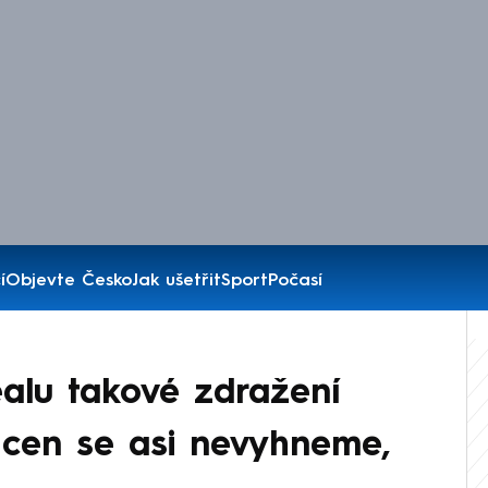
í
Objevte Česko
Jak ušetřit
Sport
Počasí
alu takové zdražení
i cen se asi nevyhneme,