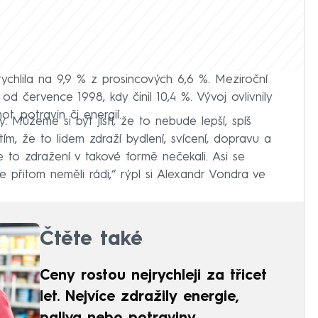
ychlila na 9,9 % z prosincových 6,6 %. Meziroční
 od července 1998, kdy činil 10,4 %. Vývoj ovlivnily
, potravin či energií.
y. Můžeme si být jistí, že to nebude lepší, spíš
tím, že to lidem zdraží bydlení, svícení, dopravu a
 to zdražení v takové formě nečekali. Asi se
 přitom neměli rádi,“ rýpl si Alexandr Vondra ve
Čtěte také
Ceny rostou nejrychleji za třicet
let. Nejvíce zdražily energie,