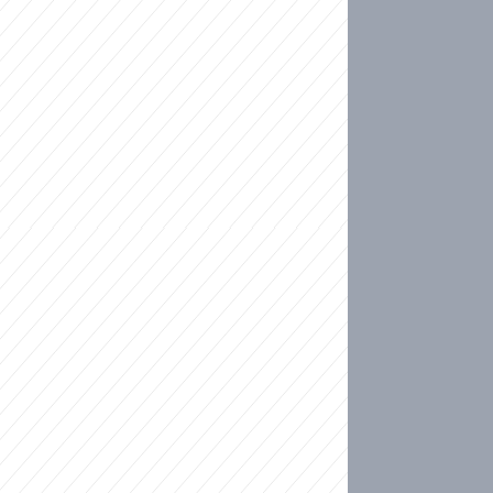
ideo
kat migranty do Česka? Sami by odešli, tvrdí exp
ické sebevraždě