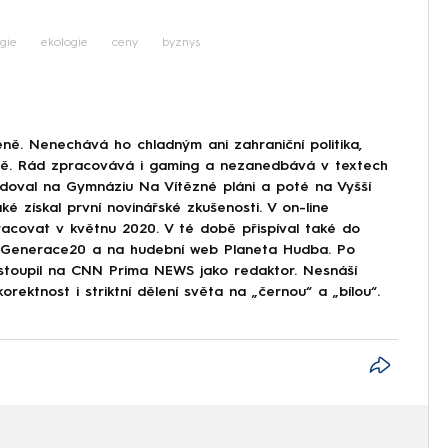
gie
ekologie
ceny
byznys
ně. Nenechává ho chladným ani zahraniční politika,
ině. Rád zpracovává i gaming a nezanedbává v textech
doval na Gymnáziu Na Vítězné pláni a poté na Vyšší
ké získal první novinářské zkušenosti. V on-line
covat v květnu 2020. V té době přispíval také do
Generace20 a na hudební web Planeta Hudba. Po
astoupil na CNN Prima NEWS jako redaktor. Nesnáší
korektnost i striktní dělení světa na „černou“ a „bílou“.