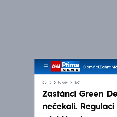
Domácí
Zahranič
Pořady
Domů
Pořady
360°
Zastánci Green De
nečekali. Regulac