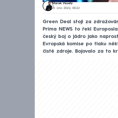
Marek Veselý
15. úno 2022, 00:22
Green Deal stojí za zdražová
Prima NEWS to řekl Europosla
český boj o jádro jako naprost
Evropská komise po tlaku něk
čisté zdroje. Bojovalo za to 