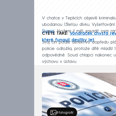
V chatce v Teplicích objevili krimina
ubodanou 13letou dívku. Vyšetřování
Daniel
. Nožem jí měl zasadit osm ra
ČTĚTE TAKÉ:
Vondráček chystá rev
které fungují desítky let
Svůj čin podle detektivů dopředu plá
policie odložila, protože dítě mladší
odpovědné. Soud chlapci nakonec ul
výchovu v ústavu.
8
fotografií