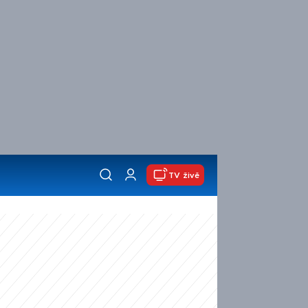
TV živě