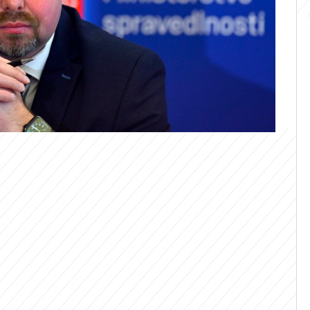
vědnosti čeká možná zásadní změna.
u Tejcovi (ANO) došla trpělivost s
ro CNN Prima NEWS potvrdil, že připravil
ti na třináct let. Opozice je sice proti,
kutovaná změna je nyní nejblíže schválení