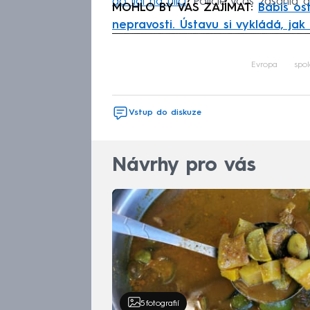
do lidí na ulici
. Policie včas zasáhla a
MOHLO BY VÁS ZAJÍMAT:
Babiš ost
nepravosti. Ústavu si vykládá, jak
Fa
Evropa
spo
Vstup do diskuze
Návrhy pro vás
5
fotografií