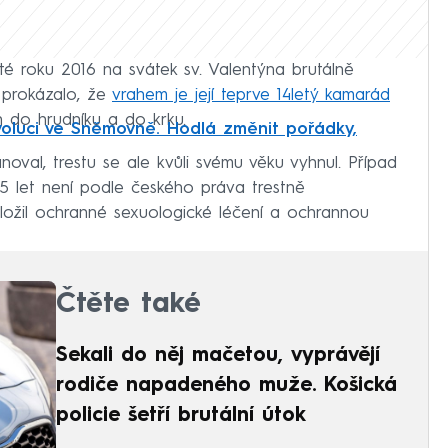
listé roku 2016 na svátek sv. Valentýna brutálně
 prokázalo, že
vrahem je její teprve 14letý kamarád
n do hrudníku a do krku.
oluci ve Sněmovně. Hodlá změnit pořádky,
noval, trestu se ale kvůli svému věku vyhnul. Případ
 15 let není podle českého práva trestně
ožil ochranné sexuologické léčení a ochrannou
Čtěte také
Sekali do něj mačetou, vyprávějí
rodiče napadeného muže. Košická
policie šetří brutální útok