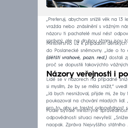
„Preferuji, abychom snížili věk na 13 
vražda nebo znásilnění s vážným nás
názoru ti pachatelé musí nést odpově
správný, ale na druhou stranu jsou t
Ministerstvo už k případům dětských v
do Poslanecké sněmovny. „Jde o to c
(dětští vrahové, pozn. red.)
dostali z
proč se dopustili takovýchto vážných 
Názory veřejnosti i pol
Lidé se v názorech na případné sníže
si myslím, že by se měla snížit,“ uve
„Já bych nesnižoval, přijde mi, že by 
poukazoval na chování mladých lidí. 
pro to, aby se trestní odpovědnost sn
Podle bývalé ministryně spravedlnost
odpovědnosti situaci nevyřeší. „Sní
naopak. Zpráva Nejvyššího státního z