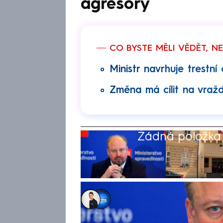
agresory
CO BYSTE MĚLI VĚDĚT, N
Ministr navrhuje trestní
Změna má cílit na vražd
Žádná položka z
Kristián Šujan
,
CNN Prima NEWS
6. čvc 2026, 21:53