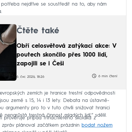
 potřeba nejdříve se soustředit na to, aby nám
.
Čtěte také
Obří celosvětová zatýkací akce: V
poutech skončilo přes 1000 lidí,
zapojili se i Češi
6 min čtení
6. čvc 2026, 18:26
v evropských zemích je hranice trestní odpovědnosti
jsou země s 15, 14 i 13 lety. Debata na ústavně-
u argumenty pro to v tuto chvíli snižovat hranici
 nenarůstá trestná činnost mladých lidí,“ sdělil.
 prověřuje případ třináctiletého školáka z
mi zpráv plánoval začátkem prázdnin
bodat nožem