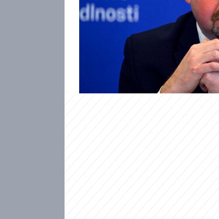
Věkovou hranici trestní odpo
Ministru spravedlnosti Jeroným
dětskými vrahy a násilníky. P
návrh na snížení věku z patnác
ale v minulosti mnohokrát dis
za poslední roky.