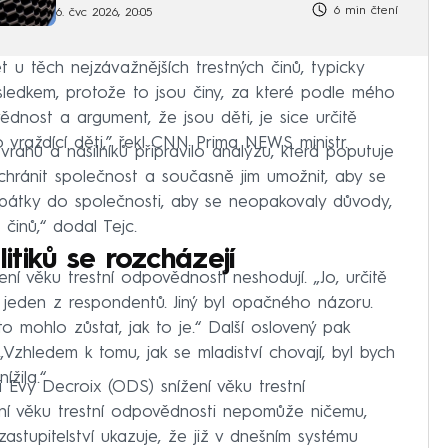
6 min čtení
6. čvc 2026, 20:05
let u těch nejzávažnějších trestných činů, typicky
ledkem, protože to jsou činy, za které podle mého
dnost a argument, že jsou děti, je sice určitě
o vraždící děti,” řekl CNN Prima NEWS ministr.
rahů a násilníků připravilo analýzu, která poputuje
hránit společnost a současně jim umožnit, aby se
pátky do společnosti, aby se neopakovaly důvody,
činů,“ dodal Tejc.
itiků se rozcházejí
ní věku trestní odpovědnosti neshodují. „Jo, určitě
dl jeden z respondentů. Jiný byl opačného názoru.
to mohlo zůstat, jak to je.“ Další oslovený pak
„Vzhledem k tomu, jak se mladiství chovají, byl bych
ížila.“
i Evy Decroix (ODS) snížení věku trestní
žení věku trestní odpovědnosti nepomůže ničemu,
astupitelství ukazuje, že již v dnešním systému