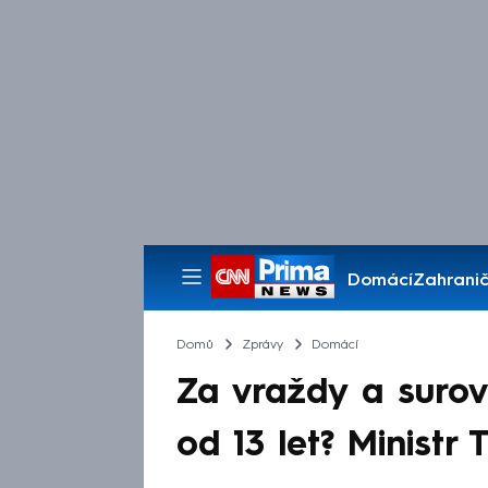
Domácí
Zahranič
Pořady
Domů
Zprávy
Domácí
Za vraždy a surov
od 13 let? Ministr