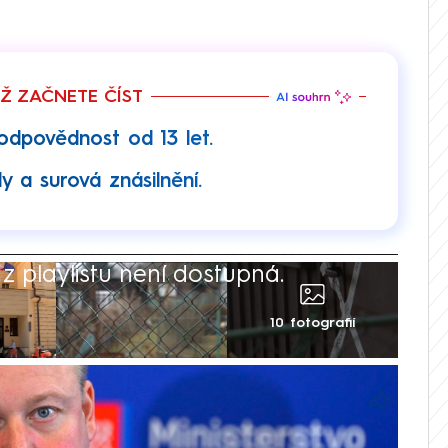
EŽ ZAČNETE ČÍST
 odpovědnost od 13 let.
y a surová znásilnění.
 playlistu není dostupná.
10 fotografií