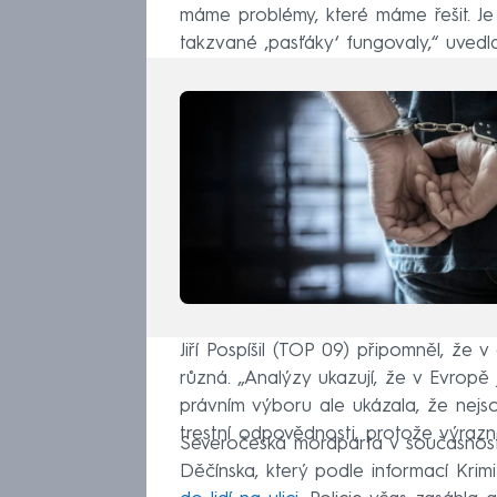
máme problémy, které máme řešit. Je
takzvané ‚pasťáky‘ fungovaly,“ uvedla
Jiří Pospíšil (TOP 09) připomněl, že 
různá. „Analýzy ukazují, že v Evropě 
právním výboru ale ukázala, že nejso
trestní odpovědnosti, protože výrazně
Severočeská mordparta v současnosti
Děčínska, který podle informací Kri