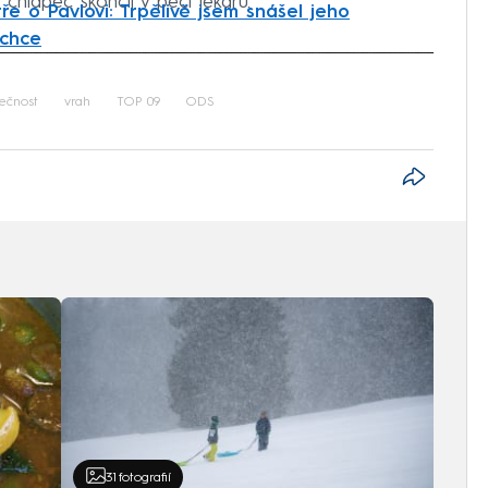
 chlapec skončil v péči lékařů.
ře o Pavlovi: Trpělivě jsem snášel jeho
 chce
iled to fetch
lečnost
vrah
TOP 09
ODS
31
fotografií