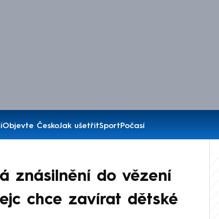
í
Objevte Česko
Jak ušetřit
Sport
Počasí
á znásilnění do vězení
 Tejc chce zavírat dětské