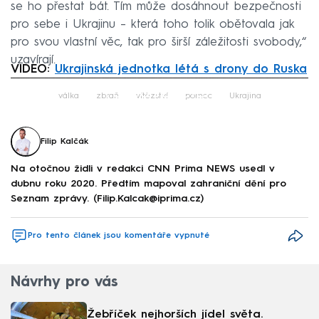
se ho přestat bát. Tím může dosáhnout bezpečnosti
pro sebe i Ukrajinu – která toho tolik obětovala jak
pro svou vlastní věc, tak pro širší záležitosti svobody,“
uzavírají.
VIDEO:
Ukrajinská jednotka létá s drony do Ruska
Failed to fetch
válka
zbraň
vítězství
pomoc
Ukrajina
Filip Kalčák
Na otočnou židli v redakci CNN Prima NEWS usedl v
dubnu roku 2020. Předtím mapoval zahraniční dění pro
Seznam zprávy. (Filip.Kalcak@iprima.cz)
Pro tento článek jsou komentáře vypnuté
Návrhy pro vás
Žebříček nejhorších jídel světa.