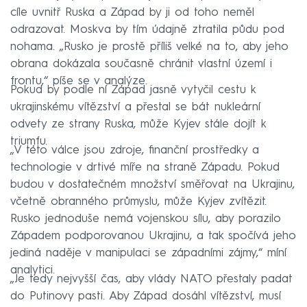
cíle uvnitř Ruska a Západ by ji od toho neměl
odrazovat. Moskva by tím údajně ztratila půdu pod
nohama. „Rusko je prostě příliš velké na to, aby jeho
obrana dokázala současně chránit vlastní území i
frontu,“ píše se v analýze.
Pokud by podle ní Západ jasně vytyčil cestu k
ukrajinskému vítězství a přestal se bát nukleární
odvety ze strany Ruska, může Kyjev stále dojít k
triumfu.
„V této válce jsou zdroje, finanční prostředky a
technologie v drtivé míře na straně Západu. Pokud
budou v dostatečném množství směřovat na Ukrajinu,
včetně obranného průmyslu, může Kyjev zvítězit.
Rusko jednoduše nemá vojenskou sílu, aby porazilo
Západem podporovanou Ukrajinu, a tak spočívá jeho
jediná naděje v manipulaci se západními zájmy,“ míní
analytici.
„Je tedy nejvyšší čas, aby vlády NATO přestaly padat
do Putinovy pasti. Aby Západ dosáhl vítězství, musí