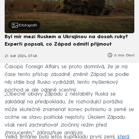
10
fotografií
Byl mír mezi Ruskem a Ukrajinou na dosah ruky?
Experti popsali, co Západ odmítl přijmout
6 min čtení
21. kvě 2024, 07:48
Časopis Foreign Affairs se proto domnívá, že je na
čase tento přístup zásadně změnit. Západ se podle
něj stále bojí Rusko vydráždit, tento myšlenkový
pochod je ale údajně scestný.
„Obecné obavy Západu z nestability Ruska se
zakládají na předpokladu, že rozhodující porážka
může skutečně znamenat konec putinismu a země se
ocitne ve stavu politické nejistoty. Úkolem Západu
však není zachraňovat zločinný režim před
zhroucením,“ zdůrazňuje analýza.
Velká Británie byla letos kupříkladu první zemí,
která