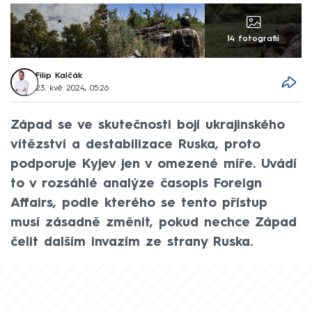
14 fotografií
Filip Kalčák
23. kvě 2024, 05:26
Západ se ve skutečnosti bojí ukrajinského
vítězství a destabilizace Ruska, proto
podporuje Kyjev jen v omezené míře. Uvádí
to v rozsáhlé analýze časopis Foreign
Affairs, podle kterého se tento přístup
musí zásadně změnit, pokud nechce Západ
čelit dalším invazím ze strany Ruska.