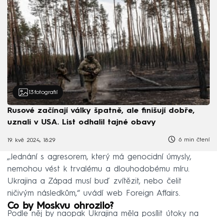
13
fotografií
Rusové začínají války špatně, ale finišují dobře,
uznali v USA. List odhalil tajné obavy
6 min čtení
19. kvě 2024, 18:29
„Jednání s agresorem, který má genocidní úmysly,
nemohou vést k trvalému a dlouhodobému míru.
Ukrajina a Západ musí buď zvítězit, nebo čelit
ničivým následkům,“ uvádí web Foreign Affairs.
Co by Moskvu ohrozilo?
Podle něj by naopak Ukrajina měla posílit útoky na