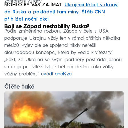
zahraniční vztahy.
MOHLO BY VÁS ZAJÍMAT:
Ukrajinci létají s drony
do Ruska a pokládají tam miny. Štáb CNN
přihlížel noční akci
Bojí se Západ nestability Ruska?
Podle zmíněného rozboru Západ v čele s USA
podporuje Ukrajinu vždy jen v rámci příštích několika
měsíců. Kyjev ale se spojenci nikdy neřešil
dlouhodobou koncepci, která by vedla k vítězství.
„Fakt, že Ukrajina se svými partnery postrádá jasnou
strategii pro vítězství, je během třetího roku války
vážný problém,“
uvádí analýza.
Čtěte také