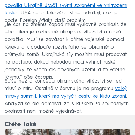
povolila Ukrajině útočit svými zbraněmi ve vnitrozemí
Ruska
. USA něco takového stále odmítají, což je
podle Foreign Affairs další problém.
„Je čas na změnu. Západ musí výslovně prohlásit, že
jeho cílem je rozhodné ukrajinské vítězství a ruská
porážka. Musí se zavázat k přímé vojenské pomoci
Kyjevu a k podpoře rozvíjejícího se obranného
průmyslu země. Ukrajinské síly mezitím musí pracovat
na postupu, dokud nebudou moci vyhnat ruské
jednotky ze všech okupovaných území, a to včetně
Krymu,“ píše časopis.
Spíše než o koncepci ukrajinského vítězství se teď
mluví o míru. Ostatně v červnu je na programu
velký
mírový summit, který má vytyčit cestu ke klidu zbraní
.
Analýza se ale domnívá, že s Ruskem za současných
okolností není možné vyjednávat.
Čtěte také