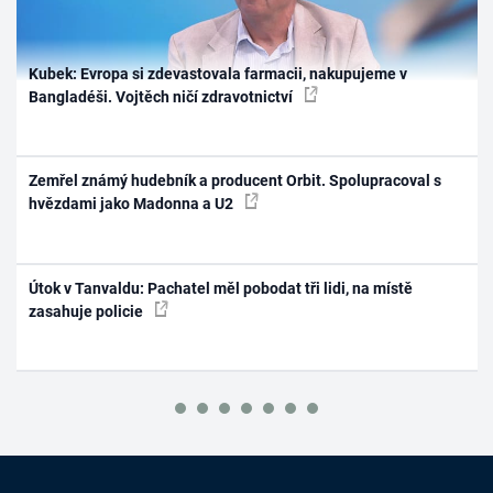
Kubek: Evropa si zdevastovala farmacii, nakupujeme v
Bangladéši. Vojtěch ničí zdravotnictví
Zemřel známý hudebník a producent Orbit. Spolupracoval s
hvězdami jako Madonna a U2
Útok v Tanvaldu: Pachatel měl pobodat tři lidi, na místě
zasahuje policie