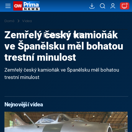
Domů
Videa
Zemřelý český kamioňák
Failed to fetch
ve Španělsku měl bohatou
trestní minulost
Zemřelý český kamioňák ve Španělsku měl bohatou
trestní minulost
Nejnovější videa