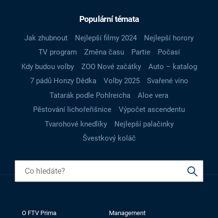
Populární témata
Jak zhubnout
Nejlepší filmy 2024
Nejlepší horory
TV program
Změna času
Partie
Počasí
Kdy budou volby
ZOO Nové začátky
Auto – katalog
7 pádů Honzy Dědka
Volby 2025
Svařené víno
Tatarák podle Pohlreicha
Aloe vera
Pěstování lichořeřišnice
Výpočet ascendentu
Tvarohové knedlíky
Nejlepší palačinky
Švestkový koláč
O FTV Prima
Management