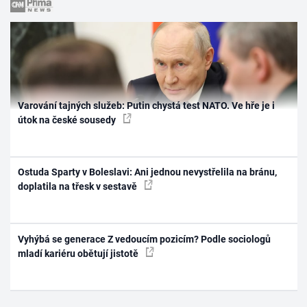
Varování tajných služeb: Putin chystá test NATO. Ve hře je i
útok na české sousedy
Ostuda Sparty v Boleslavi: Ani jednou nevystřelila na bránu,
doplatila na třesk v sestavě
Vyhýbá se generace Z vedoucím pozicím? Podle sociologů
mladí kariéru obětují jistotě