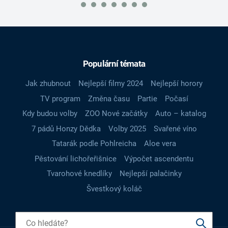
Populární témata
Jak zhubnout
Nejlepší filmy 2024
Nejlepší horory
TV program
Změna času
Partie
Počasí
Kdy budou volby
ZOO Nové začátky
Auto – katalog
7 pádů Honzy Dědka
Volby 2025
Svařené víno
Tatarák podle Pohlreicha
Aloe vera
Pěstování lichořeřišnice
Výpočet ascendentu
Tvarohové knedlíky
Nejlepší palačinky
Švestkový koláč