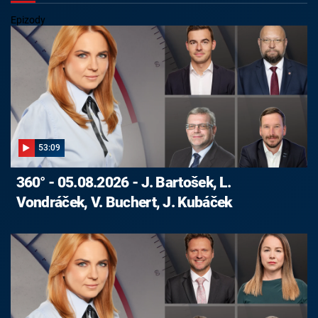
Epizody
53:09
360° - 05.08.2026 - J. Bartošek, L.
Vondráček, V. Buchert, J. Kubáček