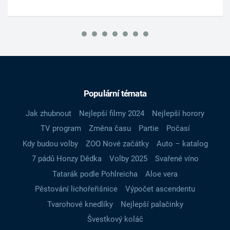
Populární témata
Jak zhubnout
Nejlepší filmy 2024
Nejlepší horory
TV program
Změna času
Partie
Počasí
Kdy budou volby
ZOO Nové začátky
Auto – katalog
7 pádů Honzy Dědka
Volby 2025
Svařené víno
Tatarák podle Pohlreicha
Aloe vera
Pěstování lichořeřišnice
Výpočet ascendentu
Tvarohové knedlíky
Nejlepší palačinky
Švestkový koláč