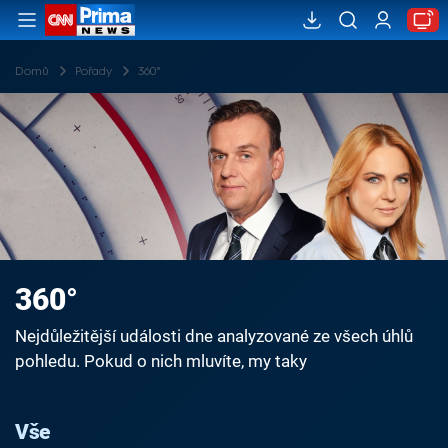
Domů
Pořady
360°
360°
Nejdůležitější události dne analyzované ze všech úhlů
pohledu. Pokud o nich mluvíte, my taky
Vše