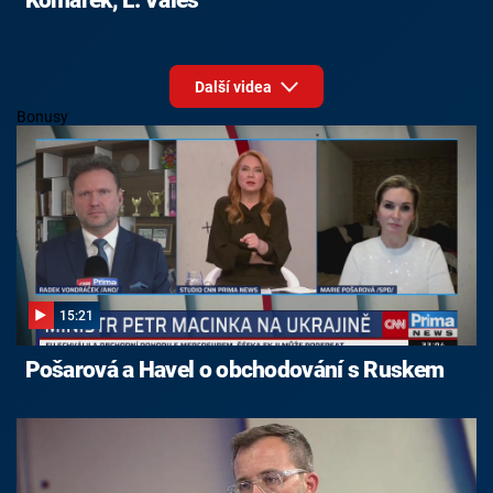
Komárek, L. Valeš
Další videa
Bonusy
15:21
Pošarová a Havel o obchodování s Ruskem