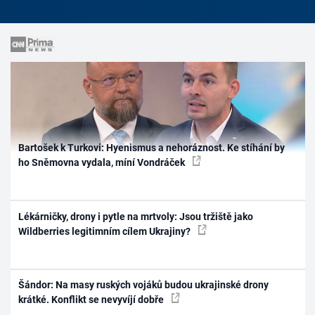
Bartošek k Turkovi: Hyenismus a nehoráznost. Ke stíhání by
ho Sněmovna vydala, míní Vondráček
Lékárničky, drony i pytle na mrtvoly: Jsou tržiště jako
Wildberries legitimním cílem Ukrajiny?
Šándor: Na masy ruských vojáků budou ukrajinské drony
krátké. Konflikt se nevyvíjí dobře