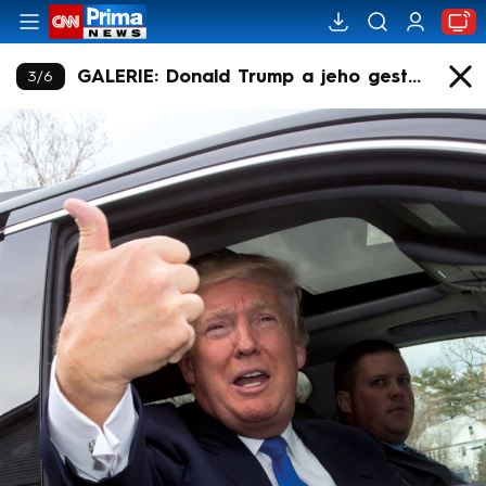
GALERIE: Donald Trump a jeho gesta
3
/
6
napříč volebním obdobím