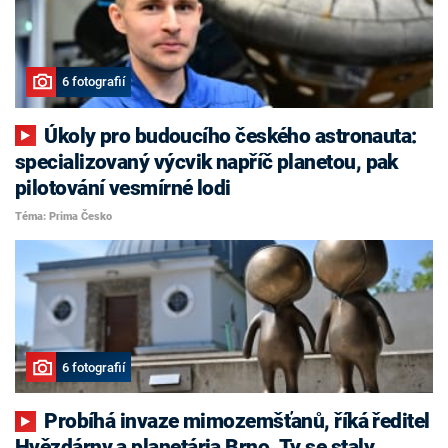
6 fotografií
Úkoly pro budoucího českého astronauta:
specializovaný výcvik napříč planetou, pak
pilotování vesmírné lodi
Téma: Prima Česko
6 fotografií
Probíhá invaze mimozemšťanů, říká ředitel
Hvězdárny a planetária Brno. Ty se staly