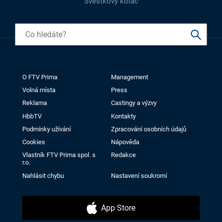
Švestkový koláč
O FTV Prima
Management
Volná místa
Press
Reklama
Castingy a výzvy
HbbTV
Kontakty
Podmínky užívání
Zpracování osobních údajů
Cookies
Nápověda
Vlastník FTV Prima spol. s
Redakce
r.o.
Nahlásit chybu
Nastavení soukromí
App Store