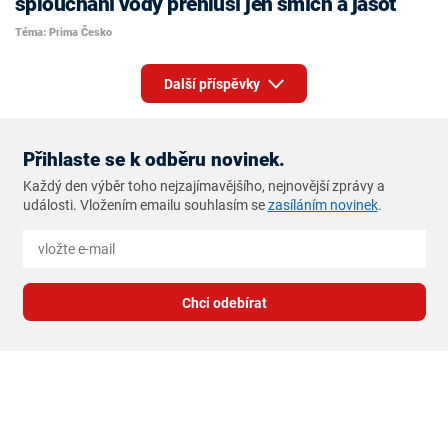
šplouchání vody přehluší jen smích a jásot
Téma: Prima Česko
Další příspěvky
Přihlaste se k odběru novinek.
Každý den výběr toho nejzajímavějšího, nejnovější zprávy a
události. Vložením emailu souhlasím se
zasíláním novinek
.
Chci odebírat