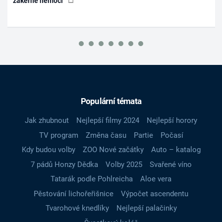
zákeřné nemoci
Populární témata
Jak zhubnout
Nejlepší filmy 2024
Nejlepší horory
TV program
Změna času
Partie
Počasí
Kdy budou volby
ZOO Nové začátky
Auto – katalog
7 pádů Honzy Dědka
Volby 2025
Svařené víno
Tatarák podle Pohlreicha
Aloe vera
Pěstování lichořeřišnice
Výpočet ascendentu
Tvarohové knedlíky
Nejlepší palačinky