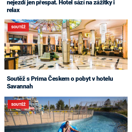
nejezdí jen přespat. Hotel sází na zážitky i
relax
SOUTĚŽ
Soutěž s Prima Českem o pobyt v hotelu
Savannah
SOUTĚŽ