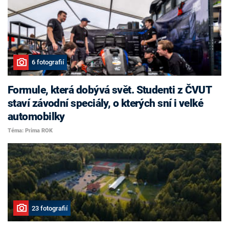
6 fotografií
Formule, která dobývá svět. Studenti z ČVUT
staví závodní speciály, o kterých sní i velké
automobilky
Téma: Prima ROK
23 fotografií