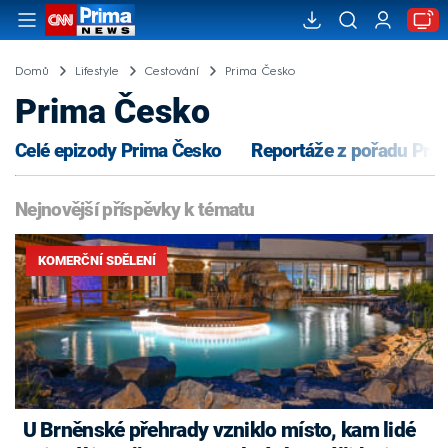
Domů
Lifestyle
Cestování
Prima Česko
Prima Česko
Celé epizody Prima Česko
Reportáže z pořadu Pri
Nejnovější příspěvky k tématu
KOMERČNÍ SDĚLENÍ
U Brněnské přehrady vzniklo místo, kam lidé