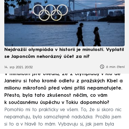
Nejdražší olympiáda v historii je minulostí. Vyplatil
se Japoncům nehorázný účet za ni?
6 min čtení
14. srp 2021, 20:32
V minulosti jste uvedla, že z olympiády v Riu de
Janeiru si toho kromě odletu z pražských Kbel a
milionu mikrofonů před vámi příliš nepamatujete.
Přesto, byla tato zkušenost něčím, co vám
k současnému úspěchu v Tokiu dopomohlo?
Pomohlo mi to prakticky ve všem. To, že si skoro nic
nepamatuju, byla samozřejmě nadsázka. Prožila jsem
si to a v hlavě to mám. Vybavuju si, jak jsem byla