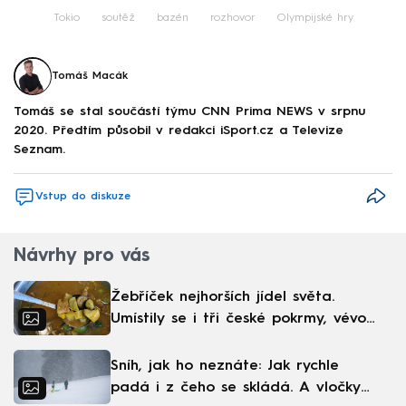
Tokio
soutěž
bazén
rozhovor
Olympijské hry
Tomáš Macák
Tomáš se stal součástí týmu CNN Prima NEWS v srpnu
2020. Předtím působil v redakci iSport.cz a Televize
Seznam.
Vstup do diskuze
Návrhy pro vás
Žebříček nejhorších jídel světa.
Umístily se i tři české pokrmy, vévodí
skandinávská kuchyně
Sníh, jak ho neznáte: Jak rychle
padá i z čeho se skládá. A vločky