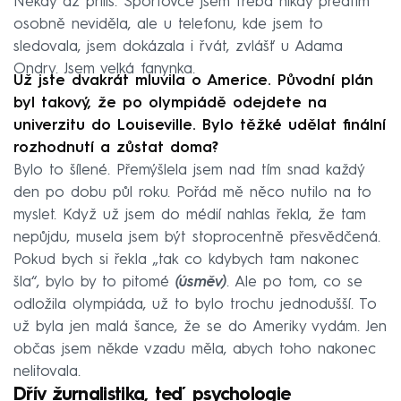
Někdy až příliš. Sportovce jsem třeba nikdy předtím
osobně neviděla, ale u telefonu, kde jsem to
sledovala, jsem dokázala i řvát, zvlášť u Adama
Ondry. Jsem velká fanynka.
Už jste dvakrát mluvila o Americe. Původní plán
byl takový, že po olympiádě odejdete na
univerzitu do Louiseville. Bylo těžké udělat finální
rozhodnutí a zůstat doma?
Bylo to šílené. Přemýšlela jsem nad tím snad každý
den po dobu půl roku. Pořád mě něco nutilo na to
myslet. Když už jsem do médií nahlas řekla, že tam
nepůjdu, musela jsem být stoprocentně přesvědčená.
Pokud bych si řekla „tak co kdybych tam nakonec
šla“, bylo by to pitomé
(úsměv)
. Ale po tom, co se
odložila olympiáda, už to bylo trochu jednodušší. To
už byla jen malá šance, že se do Ameriky vydám. Jen
občas jsem někde vzadu měla, abych toho nakonec
nelitovala.
Dřív žurnalistika, teď psychologie