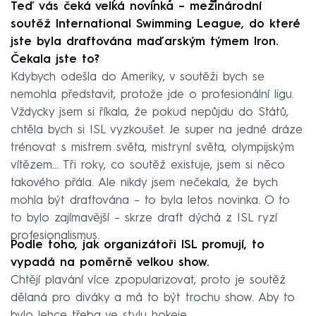
Teď vás čeká velká novinka – mezinárodní
soutěž International Swimming League, do které
jste byla draftována maďarským týmem Iron.
Čekala jste to?
Kdybych odešla do Ameriky, v soutěži bych se
nemohla představit, protože jde o profesionální ligu.
Vždycky jsem si říkala, že pokud nepůjdu do Států,
chtěla bych si ISL vyzkoušet. Je super na jedné dráze
trénovat s mistrem světa, mistryní světa, olympijským
vítězem… Tři roky, co soutěž existuje, jsem si něco
takového přála. Ale nikdy jsem nečekala, že bych
mohla být draftována – to byla letos novinka. O to
to bylo zajímavější – skrze draft dýchá z ISL ryzí
profesionalismus.
Podle toho, jak organizátoři ISL promují, to
vypadá na poměrně velkou show.
Chtějí plavání více zpopularizovat, proto je soutěž
dělaná pro diváky a má to být trochu show. Aby to
bylo lehce třeba ve stylu hokeje.