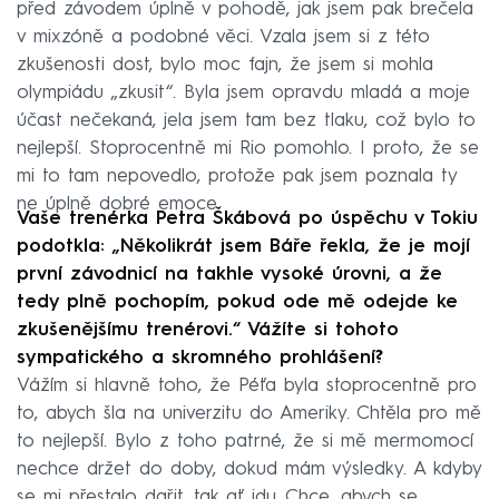
před závodem úplně v pohodě, jak jsem pak brečela
v mixzóně a podobné věci. Vzala jsem si z této
zkušenosti dost, bylo moc fajn, že jsem si mohla
olympiádu „zkusit“. Byla jsem opravdu mladá a moje
účast nečekaná, jela jsem tam bez tlaku, což bylo to
nejlepší. Stoprocentně mi Rio pomohlo. I proto, že se
mi to tam nepovedlo, protože pak jsem poznala ty
ne úplně dobré emoce.
Vaše trenérka Petra Škábová po úspěchu v Tokiu
podotkla: „Několikrát jsem Báře řekla, že je mojí
první závodnicí na takhle vysoké úrovni, a že
tedy plně pochopím, pokud ode mě odejde ke
zkušenějšímu trenérovi.“ Vážíte si tohoto
sympatického a skromného prohlášení?
Vážím si hlavně toho, že Péťa byla stoprocentně pro
to, abych šla na univerzitu do Ameriky. Chtěla pro mě
to nejlepší. Bylo z toho patrné, že si mě mermomocí
nechce držet do doby, dokud mám výsledky. A kdyby
se mi přestalo dařit, tak ať jdu. Chce, abych se