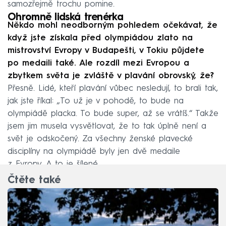
samozřejmě trochu pomine.
Ohromně lidská trenérka
Někdo mohl neodborným pohledem očekávat, že
když jste získala před olympiádou zlato na
mistrovství Evropy v Budapešti, v Tokiu půjdete
po medaili také. Ale rozdíl mezi Evropou a
zbytkem světa je zvláště v plavání obrovský, že?
Přesně. Lidé, kteří plavání vůbec nesledují, to brali tak,
jak jste říkal: „To už je v pohodě, to bude na
olympiádě placka. To bude super, až se vrátíš.“ Takže
jsem jim musela vysvětlovat, že to tak úplně není a
svět je odskočený. Za všechny ženské plavecké
disciplíny na olympiádě byly jen dvě medaile
z Evropy. A to je šílené.
Čtěte také