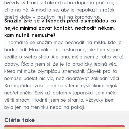
hvězdy. S hrami v Tokiu dlouho dopředu počítala,
cílila na ně. A modlila se, aby je nepokazil strašák
dnešní doby – pozitivní test na koronavirus.
Snažila jste se v týdnech před olympiádou co
nejvíc minimalizovat kontakt, nechodit někam,
kam nutně nemusíte?
I normálně se snažím moc nechodit na místa, kde je
hodně lidí. Maximálně do restaurace, ale tam stejně
sedíte u svého stolu. Ale ano, měla jsem z toho velké
obavy. Říkala jsem si, že je to prakticky jediná věc,
která mi může olympiádu znemožnit. Člověk pro to
nemůže udělat nic víc, než dodržovat základní věci.
Každopádně zase jsem to s těmi myšlenkami nějak
nepřeháněla. Spíš až potom v Japonsku jsem měla
větší strach. Hodně jsem se stranila, vždycky jsem
byla jen na tréninku nebo na pokoji.
Čtěte také