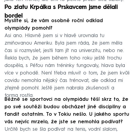
Po zlatu Krpálka s Prskavcem jsme dělali
bordel
Myslíte si, že vám osobně roční odklad
olympiády pomohl?
Asi ano. Hlavně jsem si v hlavě urovnala tu
zmiňovanou Ameriku. Byla jsem ráda, že jsem měla
čas si rozmyslet, jestli tam jít na univerzitu, nebo ne.
Řekla bych, že jsem během toho roku ještě trochu
dospěla, s Péťou nám tréninky fungovaly, hlava byla
více v pohodě. Není třeba mluvit o tom, že jsem kvůli
covidu nemohla nějaký čas trénovat, ale odklad mi
zřejmě pomohl. Ještě jsem nabrala zkušenosti a
forma rostla.
Běžně se sportovci na olympiádu těší skrz to, že
po své soutěži budou obcházet jiné disciplíny a
fandit ostatním. To v Tokiu nešlo. U jakého sportu
vás nejvíc mrzelo, že jste se nemohla podívat?
Určitě bych se šla podívat na tenis, vodní slalom,