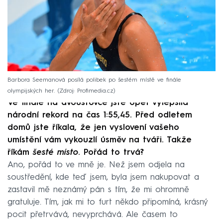
Barbora Seemanová posílá polibek po šestém místě ve finále
olympijských her.
Zdroj: Profimedia.cz
Ve finále na dvoustovce jste opět vylepšila
národní rekord na čas 1:55,45. Před odletem
domů jste říkala, že jen vyslovení vašeho
umístění vám vykouzlí úsměv na tváři. Takže
říkám
šesté místo
. Pořád to trvá?
Ano, pořád to ve mně je. Než jsem odjela na
soustředění, kde teď jsem, byla jsem nakupovat a
zastavil mě neznámý pán s tím, že mi ohromně
gratuluje. Tím, jak mi to furt někdo připomíná, krásný
pocit přetrvává, nevyprchává. Ale časem to