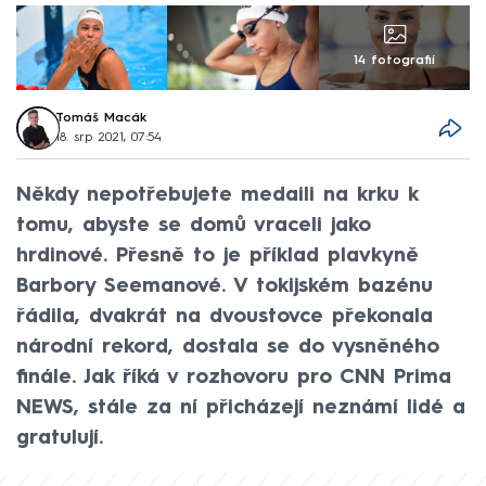
14 fotografií
Tomáš Macák
18. srp 2021, 07:54
Někdy nepotřebujete medaili na krku k
tomu, abyste se domů vraceli jako
hrdinové. Přesně to je příklad plavkyně
Barbory Seemanové. V tokijském bazénu
řádila, dvakrát na dvoustovce překonala
národní rekord, dostala se do vysněného
finále. Jak říká v rozhovoru pro CNN Prima
NEWS, stále za ní přicházejí neznámí lidé a
gratulují.