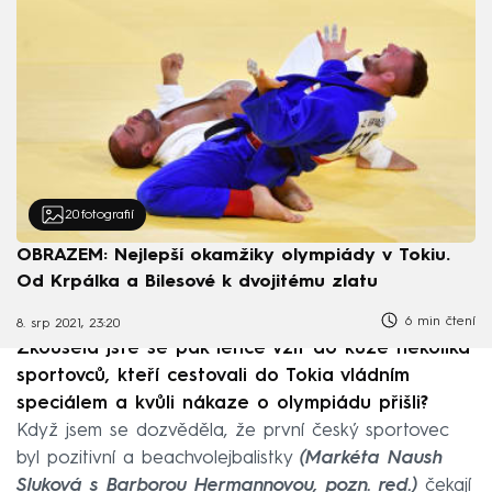
20
fotografií
OBRAZEM: Nejlepší okamžiky olympiády v Tokiu.
Od Krpálka a Bilesové k dvojitému zlatu
6 min čtení
8. srp 2021, 23:20
Zkoušela jste se pak lehce vžít do kůže několika
sportovců, kteří cestovali do Tokia vládním
speciálem a kvůli nákaze o olympiádu přišli?
Když jsem se dozvěděla, že první český sportovec
byl pozitivní a beachvolejbalistky
(Markéta Naush
Sluková s Barborou Hermannovou, pozn. red.)
čekají