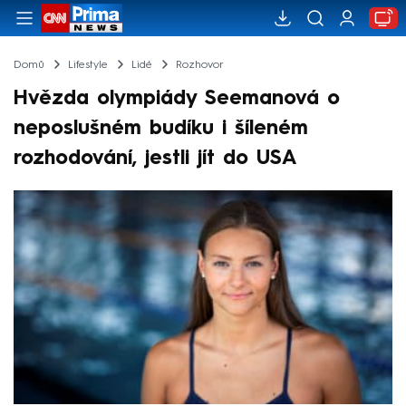
Domů
Lifestyle
Lidé
Rozhovor
Hvězda olympiády Seemanová o
neposlušném budíku i šíleném
rozhodování, jestli jít do USA