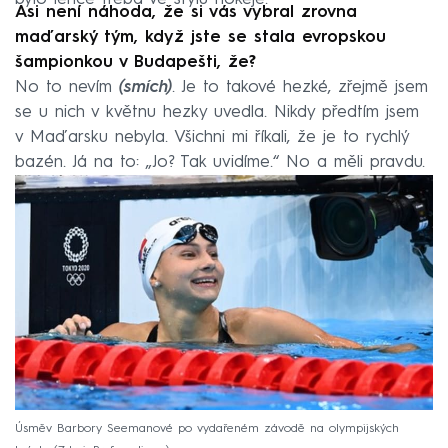
Asi není náhoda, že si vás vybral zrovna
maďarský tým, když jste se stala evropskou
šampionkou v Budapešti, že?
No to nevím
(smích)
. Je to takové hezké, zřejmě jsem
se u nich v květnu hezky uvedla. Nikdy předtím jsem
v Maďarsku nebyla. Všichni mi říkali, že je to rychlý
bazén. Já na to: „Jo? Tak uvidíme.“ No a měli pravdu.
Úsměv Barbory Seemanové po vydařeném závodě na olympijských