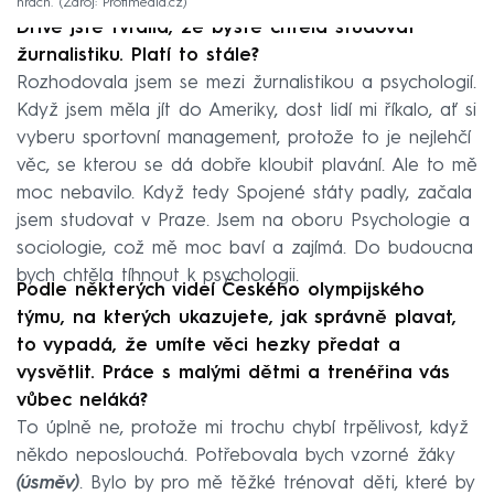
hrách.
Zdroj: Profimedia.cz
Dříve jste tvrdila, že byste chtěla studovat
žurnalistiku. Platí to stále?
Rozhodovala jsem se mezi žurnalistikou a psychologií.
Když jsem měla jít do Ameriky, dost lidí mi říkalo, ať si
vyberu sportovní management, protože to je nejlehčí
věc, se kterou se dá dobře kloubit plavání. Ale to mě
moc nebavilo. Když tedy Spojené státy padly, začala
jsem studovat v Praze. Jsem na oboru Psychologie a
sociologie, což mě moc baví a zajímá. Do budoucna
bych chtěla tíhnout k psychologii.
Podle některých videí Českého olympijského
týmu, na kterých ukazujete, jak správně plavat,
to vypadá, že umíte věci hezky předat a
vysvětlit. Práce s malými dětmi a trenéřina vás
vůbec neláká?
To úplně ne, protože mi trochu chybí trpělivost, když
někdo neposlouchá. Potřebovala bych vzorné žáky
(úsměv)
. Bylo by pro mě těžké trénovat děti, které by