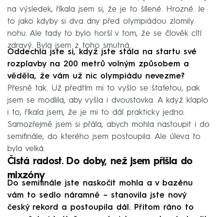
na výsledek, říkala jsem si, že je to šílené. Hrozné. Je
to jako kdyby si dva dny před olympiádou zlomily
nohu. Ale tady to bylo horší v tom, že se člověk cítí
zdravý. Byla jsem z toho smutná.
Oddechla jste si, když jste stála na startu své
rozplavby na 200 metrů volným způsobem a
věděla, že vám už nic olympiádu nevezme?
Přesně tak. Už předtím mi to vyšlo se štafetou, pak
jsem se modlila, aby vyšla i dvoustovka. A když klaplo
i to, říkala jsem, že je mi to dál prakticky jedno.
Samozřejmě jsem si přála, abych mohla nastoupit i do
semifinále, do kterého jsem postoupila. Ale úleva to
byla velká.
Čistá radost. Do doby, než jsem přišla do
mixzóny
Do semifinále jste naskočit mohla a v bazénu
vám to sedlo náramně – stanovila jste nový
český rekord a postoupila dál. Přitom ráno to