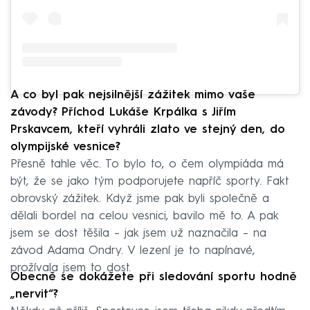
A co byl pak nejsilnější zážitek mimo vaše
závody? Příchod Lukáše Krpálka s Jiřím
Prskavcem, kteří vyhráli zlato ve stejný den, do
olympijské vesnice?
Přesně tahle věc. To bylo to, o čem olympiáda má
být, že se jako tým podporujete napříč sporty. Fakt
obrovský zážitek. Když jsme pak byli společně a
dělali bordel na celou vesnici, bavilo mě to. A pak
jsem se dost těšila – jak jsem už naznačila – na
závod Adama Ondry. V lezení je to napínavé,
prožívala jsem to dost.
Obecně se dokážete při sledování sportu hodně
„nervit“?