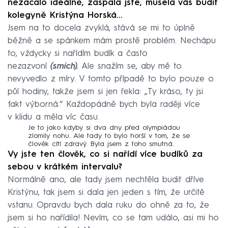
nezačalo ideálně, zaspala jste, musela vás budit
kolegyně Kristýna Horská…
Jsem na to docela zvyklá, stává se mi to úplně
běžně a se spánkem mám prostě problém. Nechápu
to, vždycky si nařídím budík a často
nezazvoní
(smích).
Ale snažím se, aby mě to
nevyvedlo z míry. V tomto případě to bylo pouze o
půl hodiny, takže jsem si jen řekla: „Ty kráso, ty jsi
fakt výborná.“ Každopádně bych byla raději více
v klidu a měla víc času.
Je to jako kdyby si dva dny před olympiádou
zlomily nohu. Ale tady to bylo horší v tom, že se
člověk cítí zdravý. Byla jsem z toho smutná.
Vy jste ten člověk, co si nařídí více budíků za
sebou v krátkém intervalu?
Normálně ano, ale tady jsem nechtěla budit dříve
Kristýnu, tak jsem si dala jen jeden s tím, že určitě
vstanu. Opravdu bych dala ruku do ohně za to, že
jsem si ho nařídila! Nevím, co se tam událo, asi mi ho