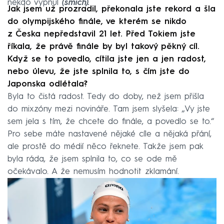
někdo vypnul
(smích).
Jak jsem už prozradil, překonala jste rekord a šla
do olympijského finále, ve kterém se nikdo
z Česka nepředstavil 21 let. Před Tokiem jste
říkala, že právě finále by byl takový pěkný cíl.
Když se to povedlo, cítila jste jen a jen radost,
nebo úlevu, že jste splnila to, s čím jste do
Japonska odlétala?
Byla to čistá radost. Tedy do doby, než jsem přišla
do mixzóny mezi novináře. Tam jsem slyšela: „Vy jste
sem jela s tím, že chcete do finále, a povedlo se to.“
Pro sebe máte nastavené nějaké cíle a nějaká přání,
ale prostě do médií něco řeknete. Takže jsem pak
byla ráda, že jsem splnila to, co se ode mě
očekávalo. A že nemusím hodnotit zklamání.