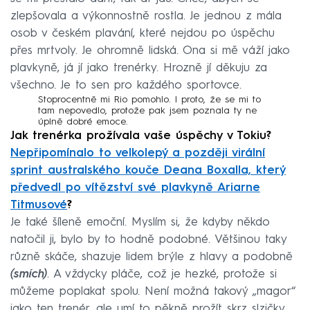
zlepšovala a výkonnostně rostla. Je jednou z mála
osob v českém plavání, které nejdou po úspěchu
přes mrtvoly. Je ohromně lidská. Ona si mě váží jako
plavkyně, já jí jako trenérky. Hrozně jí děkuju za
všechno. Je to sen pro každého sportovce.
Stoprocentně mi Rio pomohlo. I proto, že se mi to
tam nepovedlo, protože pak jsem poznala ty ne
úplně dobré emoce.
Jak trenérka prožívala vaše úspěchy v Tokiu?
Nepřipomínalo to velkolepý a později virální
sprint australského kouče Deana Boxalla, který
předvedl po vítězství své plavkyně Ariarne
Titmusové
?
Je také šíleně emoční. Myslím si, že kdyby někdo
natočil ji, bylo by to hodně podobné. Většinou taky
různě skáče, shazuje lidem brýle z hlavy a podobně
(smích)
. A vždycky pláče, což je hezké, protože si
můžeme poplakat spolu. Není možná takový „magor“
jako ten trenér, ale umí to pěkně prožít skrz slzičky.