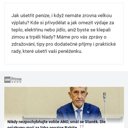
Jak ušetřit peníze, i když nemáte zrovna velkou
výplatu? Kde si přivydělat a jak omezit výdaje za
teplo, elektřinu nebo jídlo, aniž byste se klepali
zimou a trpěli hlady? Máme pro vás zprávy o
zdražování, tipy pro dodatečné příjmy i praktické
rady, které ušetří vaši peněženku.
Nikdy nezpochybňujte voliče ANO, smál se Staněk. Dle
průzkumu mají za lídra opozice Babiše