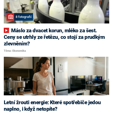
8 fotografií
Máslo za dvacet korun, mléko za šest.
Ceny se utrhly ze řetězu, co stojí za prudkým
zlevněním?
Téma: Ekonomika
Letní žrouti energie: Které spotřebiče jedou
naplno, i když netopíte?