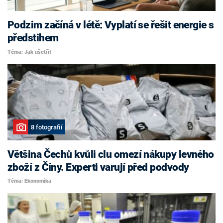
Podzim začíná v létě: Vyplatí se řešit energie s
předstihem
Téma: Jak ušetřit
8 fotografií
Většina Čechů kvůli clu omezí nákupy levného
zboží z Číny. Experti varují před podvody
Téma: Ekonomika