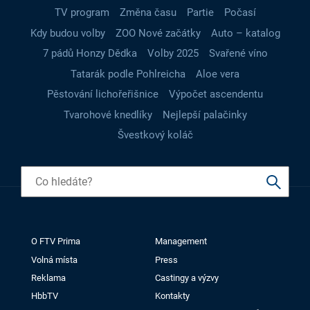
TV program
Změna času
Partie
Počasí
Kdy budou volby
ZOO Nové začátky
Auto – katalog
7 pádů Honzy Dědka
Volby 2025
Svařené víno
Tatarák podle Pohlreicha
Aloe vera
Pěstování lichořeřišnice
Výpočet ascendentu
Tvarohové knedlíky
Nejlepší palačinky
Švestkový koláč
O FTV Prima
Management
Volná místa
Press
Reklama
Castingy a výzvy
HbbTV
Kontakty