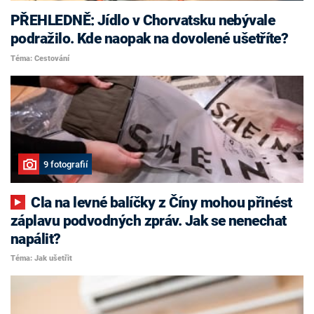
PŘEHLEDNĚ: Jídlo v Chorvatsku nebývale
podražilo. Kde naopak na dovolené ušetříte?
Téma: Cestování
9 fotografií
Cla na levné balíčky z Číny mohou přinést
záplavu podvodných zpráv. Jak se nenechat
napálit?
Téma: Jak ušetřit