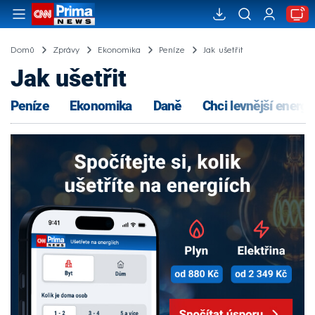
Domů
Zprávy
Ekonomika
Peníze
Jak ušetřit
Jak ušetřit
Peníze
Ekonomika
Daně
Chci levnější energi