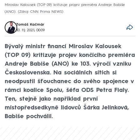
Miroslav Kalousek (TOP 09) kritizuje projev premiéra Andreje Babiše
(ANO).
Zdroj: CNN Prima NEWS
Tomáš Kačmár
30. říj 2021, 00:09
Bývalý ministr financí Miroslav Kalousek
(TOP 09) kritizuje projev končícího premiéra
Andreje Babiše (ANO) ke 103. výročí vzniku
Československa. Na sociálních sítích si
neodpustil šťouchanec do svého spojence v
rámci koalice Spolu, šéfa ODS Petra Fialy.
Ten, stejně jako například první
místopředsedkyně lidovců Šárka Jelínková,
Babiše pochválil.