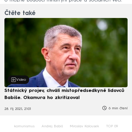
o možné budoucí ministryni práce a sociálních věcí.
Čtěte také
Video
Státnický projev, chválí místopředsedkyně lidovců
Babiše. Okamura ho zkritizoval
6 min čtení
28. říj 2021, 21:01
komunismus
Andrej Babiš
Miroslav Kalousek
TOP 09