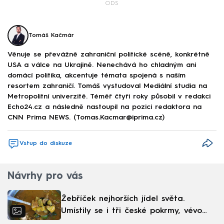
ODS
Tomáš Kačmár
Věnuje se převážně zahraniční politické scéně, konkrétně
USA a válce na Ukrajině. Nenechává ho chladným ani
domácí politika, akcentuje témata spojená s naším
resortem zahraničí. Tomáš vystudoval Mediální studia na
Metropolitní univerzitě. Téměř čtyři roky působil v redakci
Echo24.cz a následně nastoupil na pozici redaktora na
CNN Prima NEWS. (Tomas.Kacmar@iprima.cz)
Vstup do diskuze
Návrhy pro vás
Žebříček nejhorších jídel světa.
Umístily se i tři české pokrmy, vévodí
skandinávská kuchyně