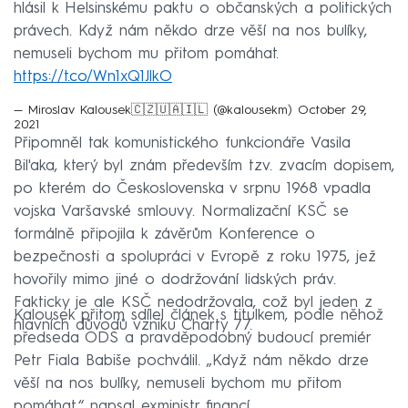
hlásil k Helsinskému paktu o občanských a politických
právech. Když nám někdo drze věší na nos bulíky,
nemuseli bychom mu přitom pomáhat.
https://t.co/Wn1xQ1JlkO
— Miroslav Kalousek🇨🇿🇺🇦🇮🇱 (@kalousekm)
October 29,
2021
Připomněl tak komunistického funkcionáře Vasila
Bil'aka, který byl znám především tzv. zvacím dopisem,
po kterém do Československa v srpnu 1968 vpadla
vojska Varšavské smlouvy. Normalizační KSČ se
formálně připojila k závěrům Konference o
bezpečnosti a spolupráci v Evropě z roku 1975, jež
hovořily mimo jiné o dodržování lidských práv.
Fakticky je ale KSČ nedodržovala, což byl jeden z
Kalousek přitom sdílel článek s titulkem, podle něhož
hlavních důvodů vzniku Charty 77.
předseda ODS a pravděpodobný budoucí premiér
Petr Fiala Babiše pochválil. „Když nám někdo drze
věší na nos bulíky, nemuseli bychom mu přitom
pomáhat,“ napsal exministr financí.