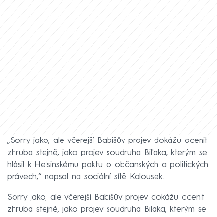
„Sorry jako, ale včerejší Babišův projev dokážu ocenit
zhruba stejně, jako projev soudruha Bil'aka, kterým se
hlásil k Helsinskému paktu o občanských a politických
právech,“ napsal na sociální sítě Kalousek.
Sorry jako, ale včerejší Babišův projev dokážu ocenit
zhruba stejně, jako projev soudruha Bilaka, kterým se