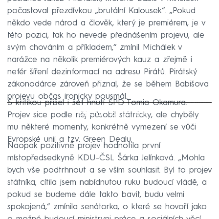
počastoval přezdívkou „brutální Kalousek“. „Pokud
někdo vede národ a člověk, který je premiérem, je v
této pozici, tak ho nevede přednášením projevu, ale
svým chováním a příkladem,“ zmínil Michálek v
narážce na několik premiérových kauz a zřejmě i
nefér šíření dezinformací na adresu Pirátů. Pirátský
zákonodárce zároveň přiznal, že se během Babišova
projevu občas ironicky pousmál.
S kritikou přišel i šéf hnutí SPD Tomio Okamura.
Failed to fetch
Projev sice podle něj působil státnicky, ale chyběly
mu některé momenty, konkrétně vymezení se vůči
Evropské unii a tzv. Green Dealu.
Naopak pozitivně projev hodnotila první
místopředsedkyně KDU-ČSL Šárka Jelínková. „Mohla
bych vše podtrhnout a se vším souhlasit. Byl to projev
státníka, cítila jsem nabídnutou ruku budoucí vládě, a
pokud se budeme dále takto bavit, budu velmi
spokojená,“ zmínila senátorka, o které se hovoří jako