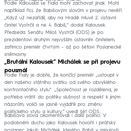
Podle Kalouska se Fiala mohl zachovat jinak. Mohl
například říci, že Babišovým slovům v projevu nevěří.
„Když už nezařídil, aby na Hradě mluvil 2. ústavní
činitel Vystrčil a ne 4. Babiš,“ dodal Kalousek.
Předseda Senátu Miloš Vystrčil (ODS) je po
prezidentovi druhým nejvyšším ústavním činitelem,
zatímco premiér čtvrtým – až po šéfovi Poslanecké
sněmovny.
„Brutální Kalousek“ Michálek se při projevu
pousmál
Podle Fialy je dobře, že končící premiér „ustoupil v
den našeho státního svátku od svého obvyklého
konfrontačního stylu“. „Společnost je rozdělena, je
potřeba vrátit do politiky slušnost a respekt k jiným
názorům, voliči se jasně vyjádřili pro změnu
politického stylu a kultury,“ uvedl šéf ODS.
Babišova slova okomentovali i další politici. V
podobném duchu jako Kalousek hovořil i pirátský
poslanec Jakub Michálek, kterého Babiš v minulosti