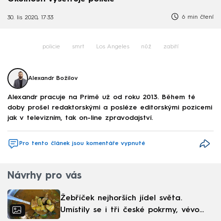
6 min čtení
30. lis 2020, 17:33
policie
smrt
Los Angeles
nůž
zabití
Alexandr Božilov
Alexandr pracuje na Primě už od roku 2013. Během té
doby prošel redaktorskými a posléze editorskými pozicemi
jak v televizním, tak on-line zpravodajství.
Pro tento článek jsou komentáře vypnuté
Návrhy pro vás
Žebříček nejhorších jídel světa.
Umístily se i tři české pokrmy, vévodí