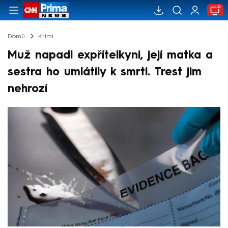
Domů
Krimi
Muž napadl expřítelkyni, její matka a
sestra ho umlátily k smrti. Trest jim
nehrozí