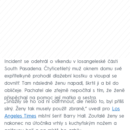
Incident se odehrál o víkendu v losangeleské části
South Pasadena. Čtyřicetiletý muž oknem domu své
expřítelkyně prohodil dlažební kostku a vloupal se
dovnitř. Tam následně ženu napadl, škrtil ji a bil do
obličeje. Pachatel ale zřejmě nepočítal s tím, že ženě
přispěchají na pomoc její matka a sestra.
„Snažily se ho od ní odtrhnout, ale nešlo to, byl příliš
silný. Ženy tak musely použít zbraně,“ uvedl pro
Los
Angeles Times
místní šerif Barry Hall. Zoufalé ženy se
nakonec na útočníka vrhly s kuchyňským nožem a