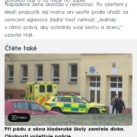
golfovou holí a na místě ho zabily.
Napadená žena skončila v nemocnici. Po ošetření ji
lékaři propustili. Její matce ani sestře podle úřadů za
usmrcení agresora žádný trest nehrozí. „Jednaly
v rámci práva, aby ochránily svoji sestru a dceru,“
uzavřel Hall.
Čtěte také
Video
Při pádu z okna kladenské školy zemřela dívka.
Okolnosti vyšetřuje policie