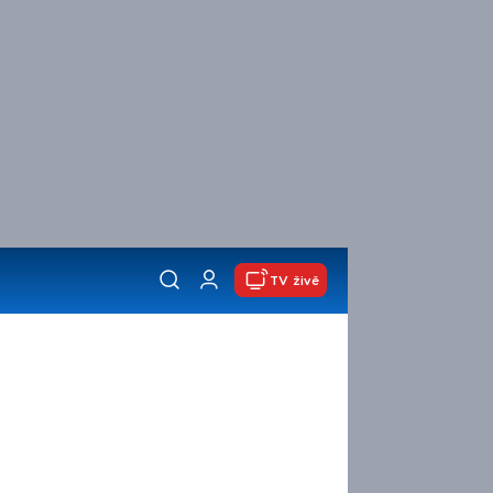
TV živě