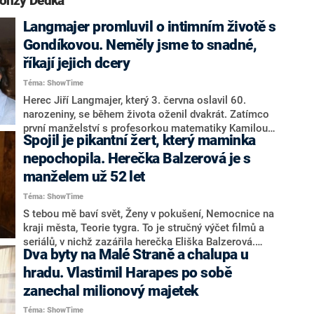
Honzy Dědka“
Langmajer promluvil o intimním životě s
Gondíkovou. Neměly jsme to snadné,
říkají jejich dcery
Téma: ShowTime
Herec Jiří Langmajer, který 3. června oslavil 60.
narozeniny, se během života oženil dvakrát. Zatímco
první manželství s profesorkou matematiky Kamilou
Spojil je pikantní žert, který maminka
skončilo rozvodem, v tom druhém s herečkou a
moderátorkou Adélou Gondíkovou je dodnes šťastný a
nepochopila. Herečka Balzerová je s
spokojený. Co o svém soukromí prozradil?
manželem už 52 let
Téma: ShowTime
S tebou mě baví svět, Ženy v pokušení, Nemocnice na
kraji města, Teorie tygra. To je stručný výčet filmů a
seriálů, v nichž zazářila herečka Eliška Balzerová.
Dva byty na Malé Straně a chalupa u
Legenda českého divadla a filmu 25. května oslavila
77. narozeniny. V talkshow 7 pádů Honzy Dědka
hradu. Vlastimil Harapes po sobě
popsala kuriózní dotazník, který stál na začátku jejího
zanechal milionový majetek
více než půlstoletí dlouhého vztahu.
Téma: ShowTime