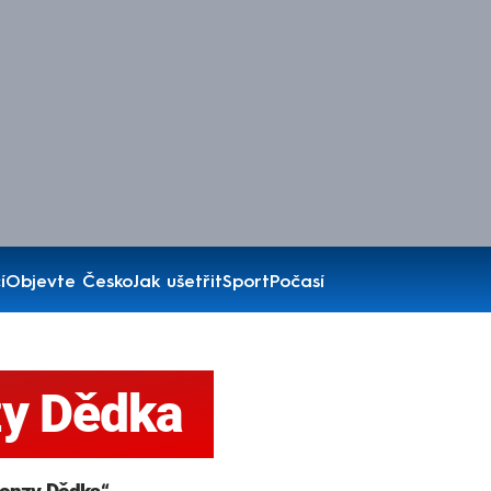
í
Objevte Česko
Jak ušetřit
Sport
Počasí
zy Dědka