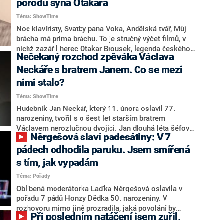
porodu syna Otakara
Téma: ShowTime
Noc klavíristy, Svatby pana Voka, Andělská tvář, Můj
brácha má prima bráchu. To je stručný výčet filmů, v
nichž zazářil herec Otakar Brousek, legenda českého
Nečekaný rozchod zpěváka Václava
divadla, filmu a dabingu. Během života musel překonat
i velmi smutné události. První manželství skončilo
Neckáře s bratrem Janem. Co se mezi
velkou tragédií. 14. března od jeho smrti uplynulo
nimi stalo?
dvanáct let. Jaké bylo jeho soukromí?
Téma: ShowTime
Hudebník Jan Neckář, který 11. února oslavil 77.
narozeniny, tvořil s o šest let starším bratrem
Václavem nerozlučnou dvojici. Jan dlouhá léta šéfoval
Něrgešová slaví padesátiny: V 7
kapele Bacily, která Václava doprovázela. Před dvěma
lety se ale jejich profesní cesty nečekaně rozešly. Co
pádech odhodila paruku. Jsem smířená
bylo důvodem?
s tím, jak vypadám
Téma: Pořady
Oblíbená moderátorka Laďka Něrgešová oslavila v
pořadu 7 pádů Honzy Dědka 50. narozeniny. V
rozhovoru mimo jiné prozradila, jaká povolání by
Při posledním natáčení jsem zuřil,
chtěla pro své děti, a zavzpomínala na natáčení,