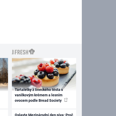
Tartaletky z lineckého těsta s
vanilkovým krémem a lesním
ovocem podle Bread Society
Oslavte Mezinárodní den piva: Proč