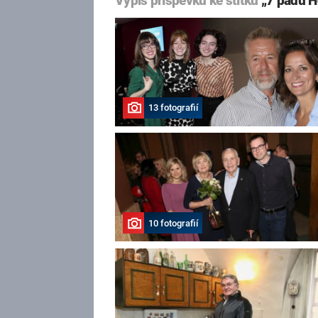
Výpis příspěvků ke štítku
„7 pádů 
13 fotografií
10 fotografií