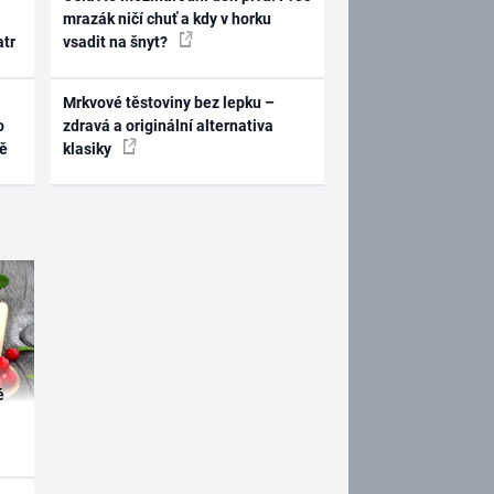
mrazák ničí chuť a kdy v horku
atr
vsadit na šnyt?
Mrkvové těstoviny bez lepku –
o
zdravá a originální alternativa
ně
klasiky
é