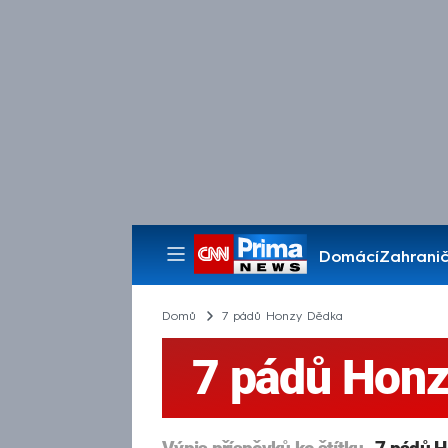
Domácí
Zahranič
Pořady
Domů
7 pádů Honzy Dědka
7 pádů Hon