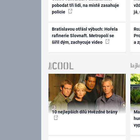
pobodat tři lidi, na místě zasahuje
vž
policie
já,
Bratislavou otřásl výbuch: Hořela
Ro
rafinerie Slovnaft. Metropolí se
Pr
šířil dým, zachycuje video
a 
10 nejlepších dílů Hvězdné brány
Ma
hum
vy