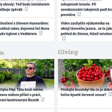
dy uhnaly: Teď budu iniciátorem
schopnosti Izraele. Při
 slibuje zpěvák
osvobozování rukojmích padl br
premiéra
zloučení s Glenem Hansardem:
Video zachytilo výzkumníka na
outěná rakev, dojemná řeč Bona
okraji lávového jezera. Je to jak
zpěv Irglové s Vedderem
pohled do Slunce, hlásil vzruše
rtyho frky: Táta kvůli mému
Pěstujte brusinky! Na co je dobr
oru málem přišel o práci,
hořce kyselé červené ovoce?
práví kontroverzní Řezník