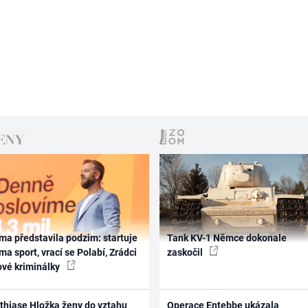
ma představila podzim: startuje
Tank KV-1 Němce dokonale
ma sport, vrací se Polabí, Zrádci
zaskočil
ové kriminálky
thiase Hložka ženy do vztahu
Operace Entebbe ukázala