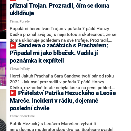
během něhož zažila nejhorší chvíle. A opět předvedla,
přiznal Trojan. Prozradil, čím se doma
že je skutečná lvice – shodila paruku a ukázala
uklidňuje
přístroje napojené k hlavě, které jí mají pomoci vyhrát
Téma: Pořady
nad zákeřnou nemocí. Celý díl talkshow sledujte toto
úterý od 21.35 na Primě.
Populární herec Ivan Trojan v pořadu 7 pádů Honzy
Dědka přiznal svůj boj s nejistotou a skutečnost, že se
doma uklidňuje pohledem na své trofeje. Prozradil,
Sandeva o začátcích s Prachařem:
čím by se stal, kdyby měl jinou tělesnou výšku, a proč
v novém filmu Neporazitelní zuřil při natáčení.
Připadal mi jako blbeček. Vadila jí
poznámka k expříteli
Téma: Pořady
Herci Jakub Prachař a Sara Sandeva tvoří pár od roku
2021. Jak nyní prozradili v pořadu 7 pádů Honzy
Dědka, rozhodně to ale nebyla láska na první pohled.
Přátelství Patrika Hezuckého a Leoše
Sara dokonce přiznala, že jí Jakub zpočátku připadal
jako „největší blbeček na světě“. Důvodem byly jeho
Mareše. Incident v rádiu, dojemné
nevhodné poznámky směrem k jejímu tehdejšímu
poslední chvíle
partnerovi.
Téma: ShowTime
Patrik Hezucký s Leošem Marešem vytvořili
nerozlučnou moderátorskou dvojici. Společně uváděli