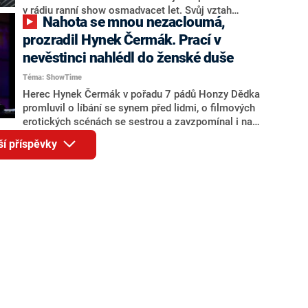
v rádiu ranní show osmadvacet let. Svůj vztah
Nahota se mnou nezacloumá,
přirovnávali k manželství. Krize se jim nevyhnuly a
některé probíhaly i v přímém přenosu během vysílání.
prozradil Hynek Čermák. Prací v
Když Patrik vážně onemocněl, Leoš ho jezdil do
nevěstinci nahlédl do ženské duše
nemocnice navštěvovat každý den a byl u něj do
Téma: ShowTime
poslední chvíle.
Herec Hynek Čermák v pořadu 7 pádů Honzy Dědka
promluvil o líbání se synem před lidmi, o filmových
erotických scénách se sestrou a zavzpomínal i na
svou kariéru bodyguarda, kdy hlídal Guns N' Roses,
ší příspěvky
Jana Rosáka i prostitutky. Právě v nevěstinci, kde
pracoval, se prý formoval i jeho přístup k nahotě.