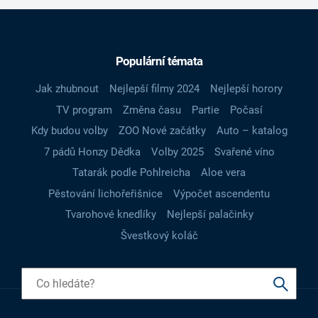
Populární témata
Jak zhubnout
Nejlepší filmy 2024
Nejlepší horory
TV program
Změna času
Partie
Počasí
Kdy budou volby
ZOO Nové začátky
Auto – katalog
7 pádů Honzy Dědka
Volby 2025
Svařené víno
Tatarák podle Pohlreicha
Aloe vera
Pěstování lichořeřišnice
Výpočet ascendentu
Tvarohové knedlíky
Nejlepší palačinky
Švestkový koláč