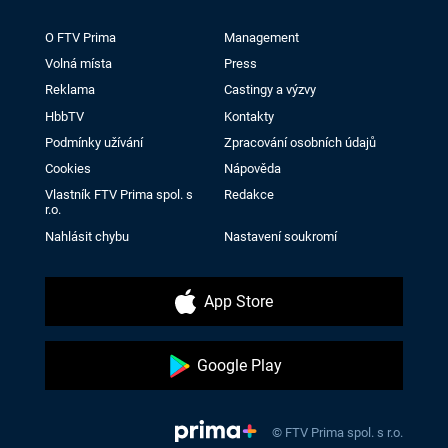
O FTV Prima
Management
Volná místa
Press
Reklama
Castingy a výzvy
HbbTV
Kontakty
Podmínky užívání
Zpracování osobních údajů
Cookies
Nápověda
Vlastník FTV Prima spol. s
Redakce
r.o.
Nahlásit chybu
Nastavení soukromí
App Store
Google Play
© FTV Prima spol. s r.o.