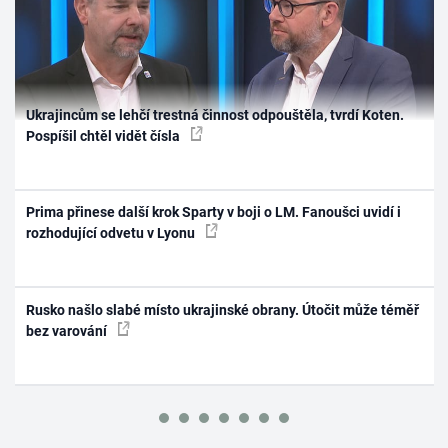
Ukrajincům se lehčí trestná činnost odpouštěla, tvrdí Koten.
Pospíšil chtěl vidět čísla
Prima přinese další krok Sparty v boji o LM. Fanoušci uvidí i
rozhodující odvetu v Lyonu
Rusko našlo slabé místo ukrajinské obrany. Útočit může téměř
bez varování