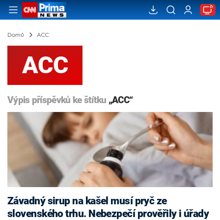
Domů
ACC
ACC
Výpis příspěvků ke štítku
„ACC“
Závadný sirup na kašel musí pryč ze
slovenského trhu. Nebezpečí prověřily i úřady