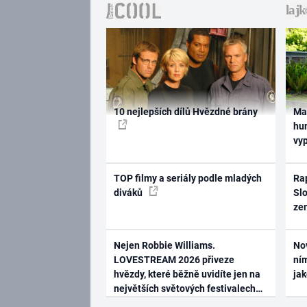
10 nejlepších dílů Hvězdné brány
Ma
hum
vy
TOP filmy a seriály podle mladých
Rap
diváků
Slo
ze
Nejen Robbie Williams.
No
LOVESTREAM 2026 přiveze
ním
hvězdy, které běžně uvidíte jen na
ja
největších světových festivalech