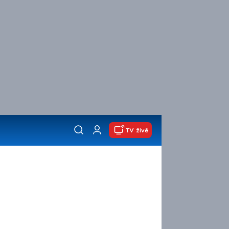
TV živě