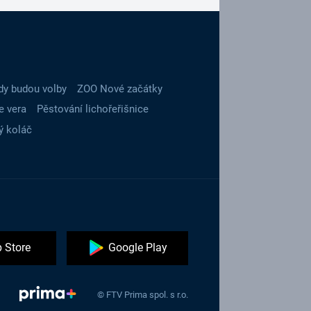
dy budou volby
ZOO Nové začátky
e vera
Pěstování lichořeřišnice
ý koláč
 Store
Google Play
© FTV Prima spol. s r.o.