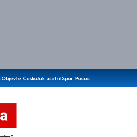
í
Objevte Česko
Jak ušetřit
Sport
Počasí
za