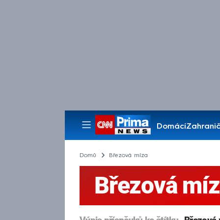
Domácí
Zahranič
Pořady
Domů
Březová míza
Březová mí