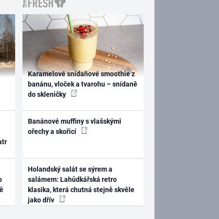
Karamelové snídaňové smoothie z
banánu, vloček a tvarohu – snídaně
do skleničky
Banánové muffiny s vlašskými
ořechy a skořicí
atr
Holandský salát se sýrem a
o
salámem: Lahůdkářská retro
ně
klasika, která chutná stejně skvěle
jako dřív