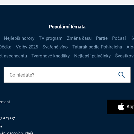
Populární témata
Nejlepší horory
TV program
Změna času
Partie
Počasí
K
Dědka
Volby 2025
Svařené víno
Tatarák podle Pohlreicha
Alo
t ascendentu
Tvarohové knedlíky
Nejlepší palačinky
Švestkov
ement
App
y a výzvy
ty
vání osobních údajů