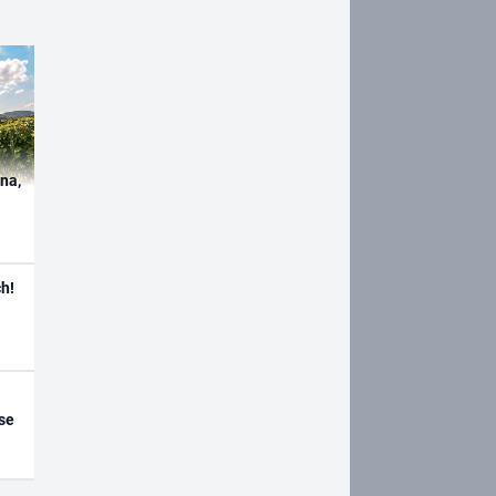
ína,
h!
se