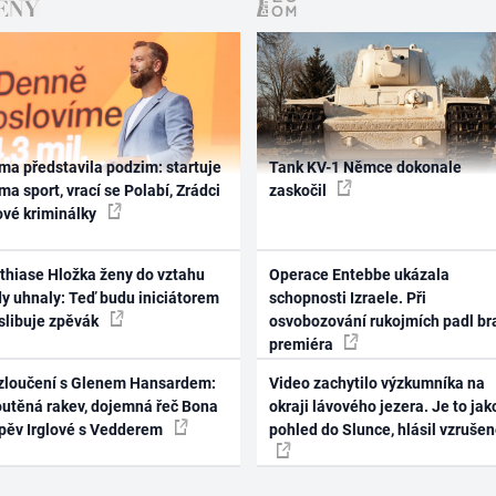
ma představila podzim: startuje
Tank KV-1 Němce dokonale
ma sport, vrací se Polabí, Zrádci
zaskočil
ové kriminálky
thiase Hložka ženy do vztahu
Operace Entebbe ukázala
dy uhnaly: Teď budu iniciátorem
schopnosti Izraele. Při
 slibuje zpěvák
osvobozování rukojmích padl br
premiéra
zloučení s Glenem Hansardem:
Video zachytilo výzkumníka na
outěná rakev, dojemná řeč Bona
okraji lávového jezera. Je to jak
zpěv Irglové s Vedderem
pohled do Slunce, hlásil vzruše