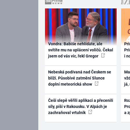
Vondra: Babiše nehlídáte, ale
Pri
svítíte mu na uplácení voličů. Čekal
Pri
jsem od vás víc, řekl Gregor
i n
Nebeská podívaná nad Českem se
Ma
blíží. Působivé zatmění Slunce
vž
doplní meteorická show
já,
Češi slepě věřili aplikaci a přecenili
Ro
síly, píší v Rakousku. V Alpách je
Pr
zachraňoval vrtulník
a 