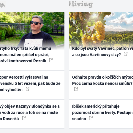
rtyho frky: Táta kvůli mému
Kdo byl svatý Vavřinec, patron v
oru málem přišel o práci,
a co jsou Vavřincovy slzy?
práví kontroverzní Řezník
per Vercetti vyfasoval na
Odhalte pravdu o kočičích mýtec
vensku 5 let vězení, pak bude ze
Proč černá kočka nenosí smůlu?
mě vyhoštěn
vý objev Kazmy? Blondýnka se s
Ibišek americký přitahuje
 vodí za ruce a fotí se na místě
pozornost obřími květy. Pěstuje 
ko Rosecká
snadno