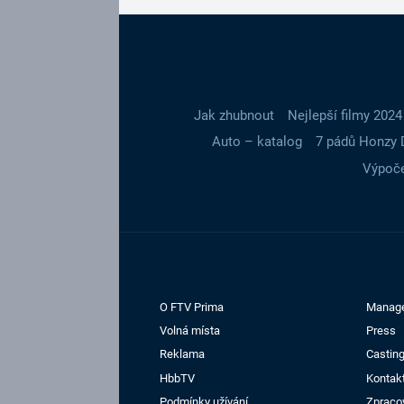
Jak zhubnout
Nejlepší filmy 2024
Auto – katalog
7 pádů Honzy 
Výpoče
O FTV Prima
Manag
Volná místa
Press
Reklama
Casting
HbbTV
Kontak
Podmínky užívání
Zpraco