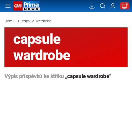
Domů
capsule wardrobe
capsule
wardrobe
Výpis příspěvků ke štítku
„capsule wardrobe“