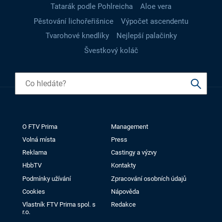
Tatarák podle Pohlreicha
Aloe vera
Pěstování lichořeřišnice
Výpočet ascendentu
Tvarohové knedlíky
Nejlepší palačinky
Švestkový koláč
O FTV Prima
Management
Volná místa
Press
Reklama
Castingy a výzvy
HbbTV
Kontakty
Podmínky užívání
Zpracování osobních údajů
Cookies
Nápověda
Vlastník FTV Prima spol. s
Redakce
r.o.