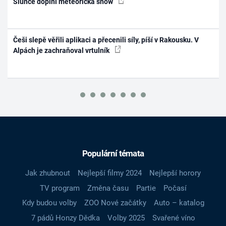
Slunce doplní meteorická show
Češi slepě věřili aplikaci a přecenili síly, píší v Rakousku. V
Alpách je zachraňoval vrtulník
Populární témata
Jak zhubnout
Nejlepší filmy 2024
Nejlepší horory
TV program
Změna času
Partie
Počasí
Kdy budou volby
ZOO Nové začátky
Auto – katalog
7 pádů Honzy Dědka
Volby 2025
Svařené víno