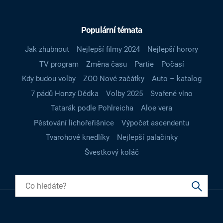
Populární témata
Jak zhubnout
Nejlepší filmy 2024
Nejlepší horory
TV program
Změna času
Partie
Počasí
Kdy budou volby
ZOO Nové začátky
Auto – katalog
7 pádů Honzy Dědka
Volby 2025
Svařené víno
Tatarák podle Pohlreicha
Aloe vera
Pěstování lichořeřišnice
Výpočet ascendentu
Tvarohové knedlíky
Nejlepší palačinky
Švestkový koláč