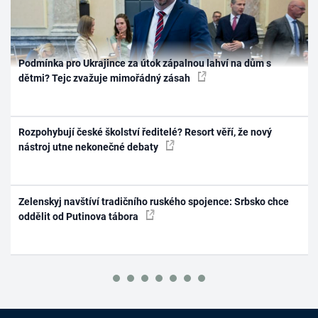
Podmínka pro Ukrajince za útok zápalnou lahví na dům s
dětmi? Tejc zvažuje mimořádný zásah
Rozpohybují české školství ředitelé? Resort věří, že nový
nástroj utne nekonečné debaty
Zelenskyj navštíví tradičního ruského spojence: Srbsko chce
oddělit od Putinova tábora