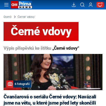
Domů
Černé vdovy
Černé vdovy
Výpis příspěvků ke štítku
„Černé vdovy“
6 fotografií
Čvančarová o seriálu Černé vdovy: Navázali
jsme na větu, u které jsme před lety skončili