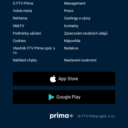
O FTV Prima
Management
Volná místa
Press
Reklama
Castingy a výzvy
HbbTV
Kontakty
Podmínky užívání
Zpracování osobních údajů
Cookies
Nápověda
Vlastník FTV Prima spol. s
Redakce
r.o.
Nahlásit chybu
Nastavení soukromí
App Store
Google Play
© FTV Prima spol. s r.o.