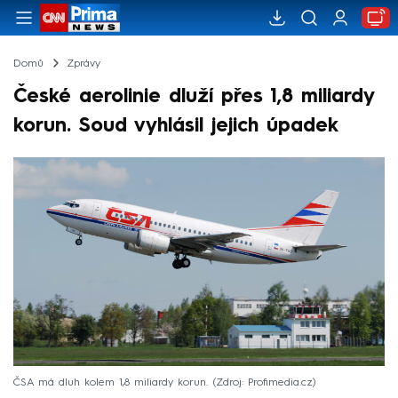
Domů
Zprávy
České aerolinie dluží přes 1,8 miliardy
korun. Soud vyhlásil jejich úpadek
ČSA má dluh kolem 1,8 miliardy korun.
Zdroj: Profimedia.cz