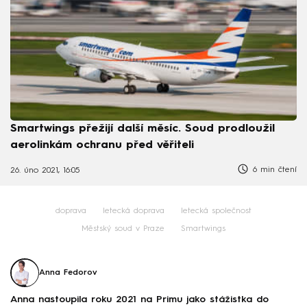
Smartwings přežijí další měsíc. Soud prodloužil
aerolinkám ochranu před věřiteli
6 min čtení
26. úno 2021, 16:05
doprava
letecká doprava
letecká společnost
Městský soud v Praze
Smartwings
Anna Fedorov
Anna nastoupila roku 2021 na Primu jako stážistka do