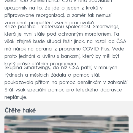
všech 430 zaměstnanců. ČSA v této souvislosti
upozornily na to, že jde o jeden z kroků v
připravované reorganizaci, a záměr tak nemusí
znamenat propuštění všech pracovníků.
Krize postihla i mateřskou společnost Smartwings,
která je nyní stále pod ochranným moratoriem. Ta
však zřejmě bude situaci řešit jinak, na rozdíl od ČSA
má nárok na garanci z programu COVID Plus. Vede
proto jednání o úvěru s bankami, který by měl být
krytý právě státním programem.
Skupina Smartwings, do níž ČSA patří, v minulých
týdnech a měsících žádala o pomoc stát,
poukazovala přitom na pomoc aerolinkám v zahraničí.
Stát však speciální pomoc pro leteckého dopravce
neplánuje.
Čtěte také