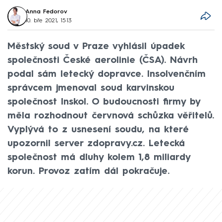
Anna Fedorov
10. bře 2021, 15:13
Městský soud v Praze vyhlásil úpadek
společnosti České aerolinie (ČSA). Návrh
podal sám letecký dopravce. Insolvenčním
správcem jmenoval soud karvinskou
společnost Inskol. O budoucnosti firmy by
měla rozhodnout červnová schůzka věřitelů.
Vyplývá to z usnesení soudu, na které
upozornil server zdopravy.cz. Letecká
společnost má dluhy kolem 1,8 miliardy
korun. Provoz zatím dál pokračuje.