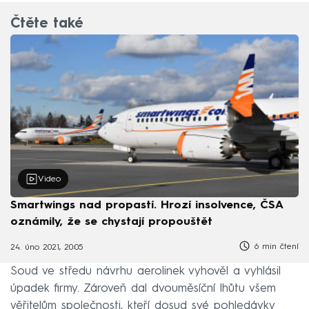
Čtěte také
Video
Smartwings nad propastí. Hrozí insolvence, ČSA
oznámily, že se chystají propouštět
6 min čtení
24. úno 2021, 20:05
Soud ve středu návrhu aerolinek vyhověl a vyhlásil
úpadek firmy. Zároveň dal dvouměsíční lhůtu všem
věřitelům společnosti, kteří dosud své pohledávky