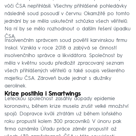
vůči ČSA nepřihlásili. Všechny přihlášené pohledávky
následně soud posoudí v červnu. Okamžitě po tomto
jednání by se měla uskutečnit schůzka všech věřitelů.
Na ní by se mělo rozhodnout o dalším řešení úpadku
ČSA.
Insolvenčním správcem soud pověřil karvinskou firmu
Inskol. Vznikla v roce 2018 a zabývá se činností
insolvenčního správce a likvidátora. Společnost by
měla v květnu soudu předložit zpracovaný seznam
všech přihlášených věřitelů a také soupis veškerého
majetku ČSA. Zároveň bude jednat s dlužníky
aerolinek.
Krize postihla i Smartwings
Leteckou společnost zasáhly dopady epidemie
koronaviru, během krize musela zrušit velké množství
spojů. Dopravce kvůli ztrátám už během loňského
roku propustil kolem 300 pracovníků. V únoru pak
firma oznámila Úřadu práce záměr propustit až