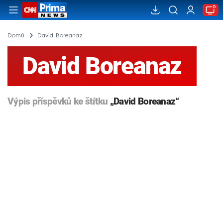
Domů
David Boreanaz
David Boreanaz
Výpis příspěvků ke štítku
„David Boreanaz“