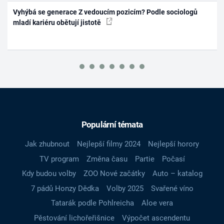
Vyhýbá se generace Z vedoucím pozicím? Podle sociologů
mladí kariéru obětují jistotě
Populární témata
Jak zhubnout
Nejlepší filmy 2024
Nejlepší horory
TV program
Změna času
Partie
Počasí
Kdy budou volby
ZOO Nové začátky
Auto – katalog
7 pádů Honzy Dědka
Volby 2025
Svařené víno
Tatarák podle Pohlreicha
Aloe vera
Pěstování lichořeřišnice
Výpočet ascendentu