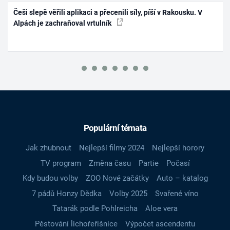
Češi slepě věřili aplikaci a přecenili síly, píší v Rakousku. V
Alpách je zachraňoval vrtulník
Populární témata
Jak zhubnout
Nejlepší filmy 2024
Nejlepší horory
TV program
Změna času
Partie
Počasí
Kdy budou volby
ZOO Nové začátky
Auto – katalog
7 pádů Honzy Dědka
Volby 2025
Svařené víno
Tatarák podle Pohlreicha
Aloe vera
Pěstování lichořeřišnice
Výpočet ascendentu