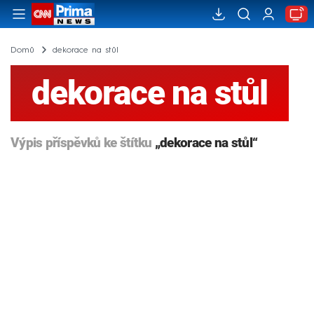
Domů
dekorace na stůl
dekorace na stůl
Výpis příspěvků ke štítku
„dekorace na stůl“