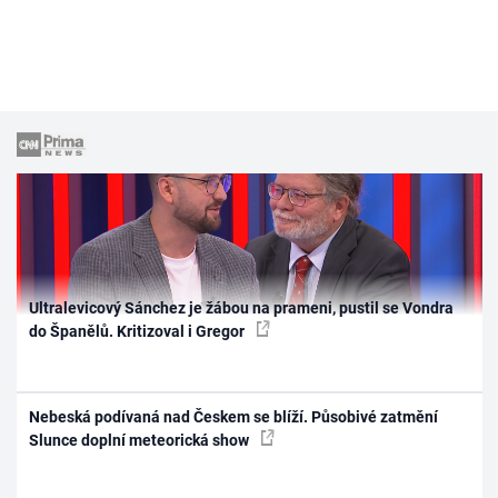
Ultralevicový Sánchez je žábou na prameni, pustil se Vondra
do Španělů. Kritizoval i Gregor
Nebeská podívaná nad Českem se blíží. Působivé zatmění
Slunce doplní meteorická show