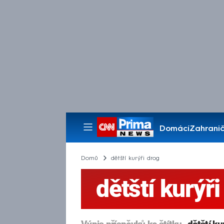
Domácí
Zahranič
Pořady
Domů
dětští kurýři drog
dětští kurýři