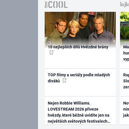
10 nejlepších dílů Hvězdné brány
Ma
hum
vy
TOP filmy a seriály podle mladých
Rap
diváků
Slo
ze
Nejen Robbie Williams.
No
LOVESTREAM 2026 přiveze
ním
hvězdy, které běžně uvidíte jen na
ja
největších světových festivalech