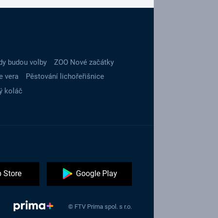
dy budou volby
ZOO Nové začátky
e vera
Pěstování lichořeřišnice
ý koláč
 Store
Google Play
© FTV Prima spol. s r.o.