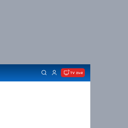
TV živě