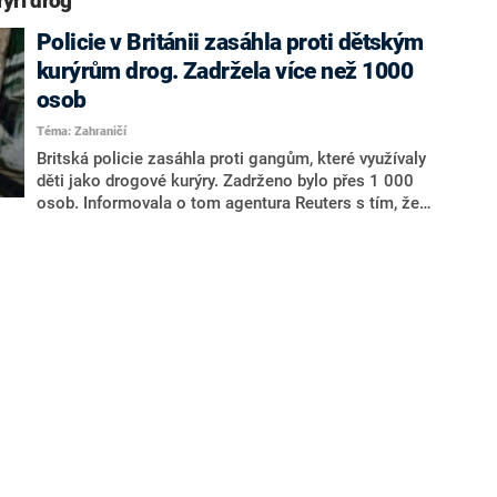
rýři drog“
Policie v Británii zasáhla proti dětským
kurýrům drog. Zadržela více než 1000
osob
Téma: Zahraničí
Britská policie zasáhla proti gangům, které využívaly
děti jako drogové kurýry. Zadrženo bylo přes 1 000
osob. Informovala o tom agentura Reuters s tím, že
policie také zabavila 200 zbraní a zhruba jeden milion
liber (29,6 milionu korun).