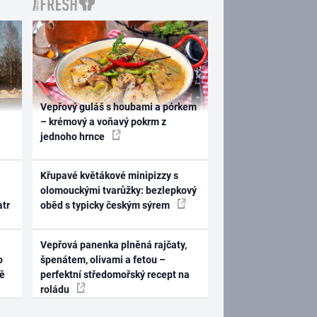
Vepřový guláš s houbami a pórkem
– krémový a voňavý pokrm z
jednoho hrnce
Křupavé květákové minipizzy s
olomouckými tvarůžky: bezlepkový
atr
oběd s typicky českým sýrem
Vepřová panenka plněná rajčaty,
o
špenátem, olivami a fetou –
ně
perfektní středomořský recept na
roládu