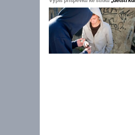
Výpis příspěvků ke štítku
„dětští ku