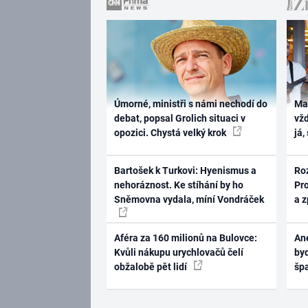
Úmorné, ministři s námi nechodí do
Ma
debat, popsal Grolich situaci v
vž
opozici. Chystá velký krok
já,
Bartošek k Turkovi: Hyenismus a
Ro
nehoráznost. Ke stíhání by ho
Pr
Sněmovna vydala, míní Vondráček
a 
Aféra za 160 milionů na Bulovce:
Ane
Kvůli nákupu urychlovačů čelí
byd
obžalobě pět lidí
šp