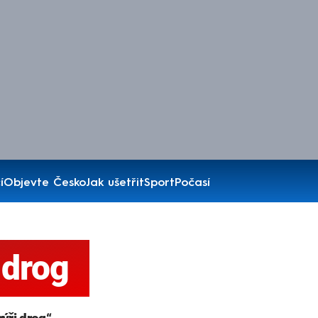
í
Objevte Česko
Jak ušetřit
Sport
Počasí
 drog