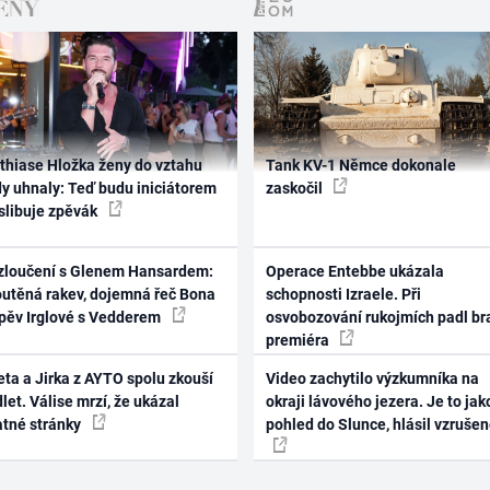
thiase Hložka ženy do vztahu
Tank KV-1 Němce dokonale
dy uhnaly: Teď budu iniciátorem
zaskočil
 slibuje zpěvák
zloučení s Glenem Hansardem:
Operace Entebbe ukázala
outěná rakev, dojemná řeč Bona
schopnosti Izraele. Při
zpěv Irglové s Vedderem
osvobozování rukojmích padl br
premiéra
ta a Jirka z AYTO spolu zkouší
Video zachytilo výzkumníka na
let. Válise mrzí, že ukázal
okraji lávového jezera. Je to jak
atné stránky
pohled do Slunce, hlásil vzruše