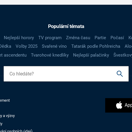
Populární témata
Nejlepší horory
TV program
Změna času
Partie
Počasí
K
Dědka
Volby 2025
Svařené víno
Tatarák podle Pohlreicha
Alo
t ascendentu
Tvarohové knedlíky
Nejlepší palačinky
Švestkov
ement
App
y a výzvy
ty
vání osobních údajů