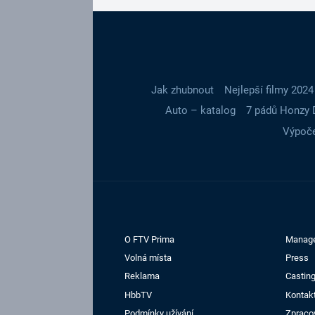
Jak zhubnout
Nejlepší filmy 2024
Auto – katalog
7 pádů Honzy 
Výpoče
O FTV Prima
Manag
Volná místa
Press
Reklama
Casting
HbbTV
Kontak
Podmínky užívání
Zpraco