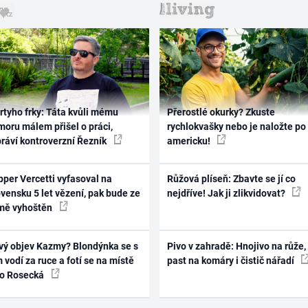
rtyho frky: Táta kvůli mému
Přerostlé okurky? Zkuste
oru málem přišel o práci,
rychlokvašky nebo je naložte po
práví kontroverzní Řezník
americku!
per Vercetti vyfasoval na
Růžová plíseň: Zbavte se jí co
vensku 5 let vězení, pak bude ze
nejdříve! Jak ji zlikvidovat?
mě vyhoštěn
vý objev Kazmy? Blondýnka se s
Pivo v zahradě: Hnojivo na růže,
 vodí za ruce a fotí se na místě
past na komáry i čistič nářadí
ko Rosecká