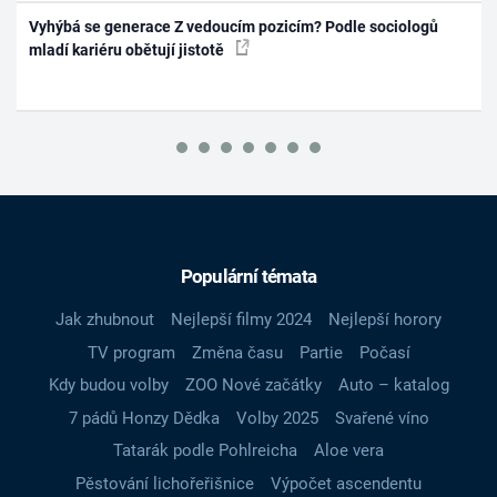
Vyhýbá se generace Z vedoucím pozicím? Podle sociologů
mladí kariéru obětují jistotě
Populární témata
Jak zhubnout
Nejlepší filmy 2024
Nejlepší horory
TV program
Změna času
Partie
Počasí
Kdy budou volby
ZOO Nové začátky
Auto – katalog
7 pádů Honzy Dědka
Volby 2025
Svařené víno
Tatarák podle Pohlreicha
Aloe vera
Pěstování lichořeřišnice
Výpočet ascendentu