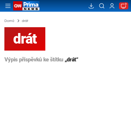
Domů
drát
drát
Výpis příspěvků ke štítku
„drát“