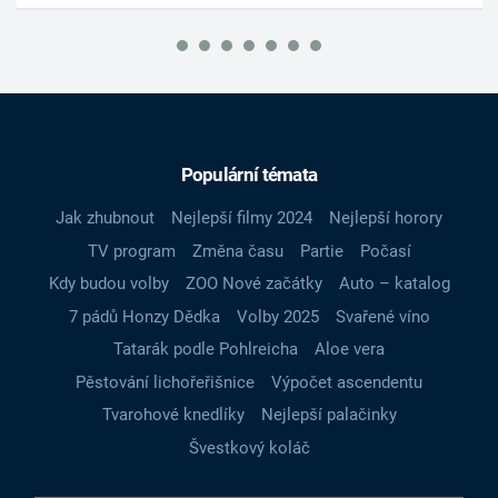
Populární témata
Jak zhubnout
Nejlepší filmy 2024
Nejlepší horory
TV program
Změna času
Partie
Počasí
Kdy budou volby
ZOO Nové začátky
Auto – katalog
7 pádů Honzy Dědka
Volby 2025
Svařené víno
Tatarák podle Pohlreicha
Aloe vera
Pěstování lichořeřišnice
Výpočet ascendentu
Tvarohové knedlíky
Nejlepší palačinky
Švestkový koláč