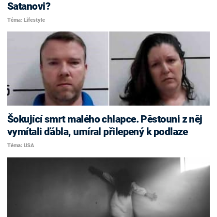
Satanovi?
Téma: Lifestyle
Šokující smrt malého chlapce. Pěstouni z něj
vymítali ďábla, umíral přilepený k podlaze
Téma: USA