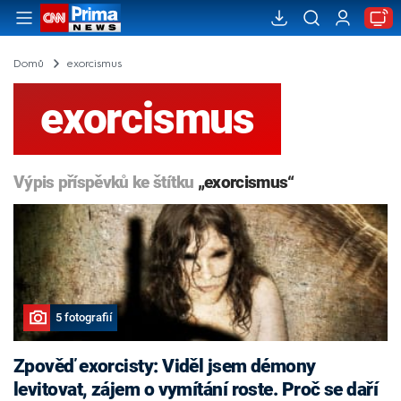
Domů
exorcismus
exorcismus
Výpis příspěvků ke štítku
„exorcismus“
5 fotografií
Zpověď exorcisty: Viděl jsem démony
levitovat, zájem o vymítání roste. Proč se daří