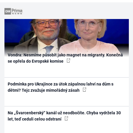
Vondra: Nesmíme působit jako magnet na migranty. Konečná
se opřela do Evropské komise
Podmínka pro Ukrajince za útok zápalnou lahví na dům s
dětmi? Tejc zvažuje mimořádný zásah
Na „Švarcenberský“ kanál už neodbočíte. Chyba vydržela 30
let, teď ceduli celou odstraní