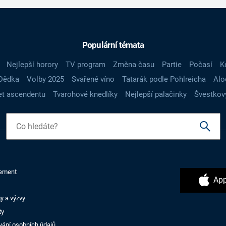
Populární témata
Nejlepší horory
TV program
Změna času
Partie
Počasí
K
Dědka
Volby 2025
Svařené víno
Tatarák podle Pohlreicha
Alo
t ascendentu
Tvarohové knedlíky
Nejlepší palačinky
Švestkov
ement
App
y a výzvy
ty
vání osobních údajů