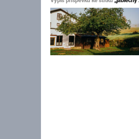
Výpis příspěvků ke štítku
„jablečný 