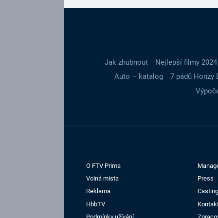
Jak zhubnout
Nejlepší filmy 2024
Auto – katalog
7 pádů Honzy 
Výpoče
O FTV Prima
Manag
Volná místa
Press
Reklama
Casting
HbbTV
Kontak
Podmínky užívání
Zpraco