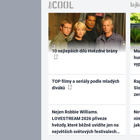
10 nejlepších dílů Hvězdné brány
Ma
hum
vy
TOP filmy a seriály podle mladých
Rap
diváků
Slo
ze
Nejen Robbie Williams.
No
LOVESTREAM 2026 přiveze
ním
hvězdy, které běžně uvidíte jen na
ja
největších světových festivalech