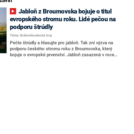
závin“
Jabloň z Broumovska bojuje o titul
evropského stromu roku. Lidé pečou na
podporu štrúdly
Téma: Královéhradecký kraj
Pečte štrúdly a hlasujte pro jabloň. Tak zní výzva na
podporu českého stromu roku z Broumovska, který
bojuje o evropské prvenství. Jabloň zasazená v roce
1945 má už tisíce příznivců. Hlasovat a pomoci k
vítězství může na internetu každý.