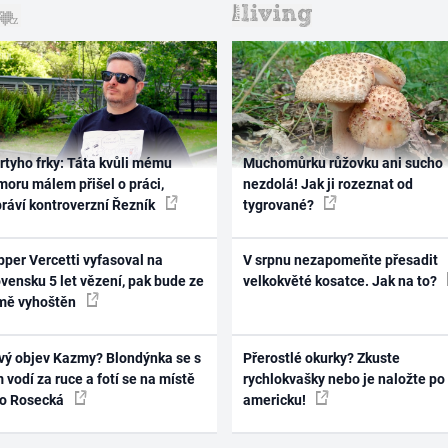
rtyho frky: Táta kvůli mému
Muchomůrku růžovku ani sucho
oru málem přišel o práci,
nezdolá! Jak ji rozeznat od
práví kontroverzní Řezník
tygrované?
per Vercetti vyfasoval na
V srpnu nezapomeňte přesadit
vensku 5 let vězení, pak bude ze
velkokvěté kosatce. Jak na to?
mě vyhoštěn
vý objev Kazmy? Blondýnka se s
Přerostlé okurky? Zkuste
 vodí za ruce a fotí se na místě
rychlokvašky nebo je naložte po
ko Rosecká
americku!