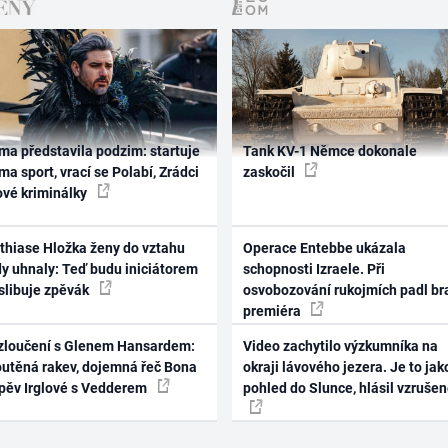
ma představila podzim: startuje
Tank KV-1 Němce dokonale
ma sport, vrací se Polabí, Zrádci
zaskočil
ové kriminálky
thiase Hložka ženy do vztahu
Operace Entebbe ukázala
dy uhnaly: Teď budu iniciátorem
schopnosti Izraele. Při
 slibuje zpěvák
osvobozování rukojmích padl br
premiéra
zloučení s Glenem Hansardem:
Video zachytilo výzkumníka na
outěná rakev, dojemná řeč Bona
okraji lávového jezera. Je to jak
zpěv Irglové s Vedderem
pohled do Slunce, hlásil vzruše