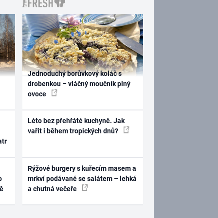
Jednoduchý borůvkový koláč s
drobenkou – vláčný moučník plný
ovoce
Léto bez přehřáté kuchyně. Jak
vařit i během tropických dnů?
atr
Rýžové burgery s kuřecím masem a
o
mrkví podávané se salátem – lehká
ně
a chutná večeře