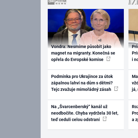
Vondra: Nesmíme působit jako
Pri
magnet na migranty. Konečná se
Pri
opřela do Evropské komise
i n
Podmínka pro Ukrajince za útok
Ma
zápalnou lahví na dům s dětmi?
vž
Tejc zvažuje mimořádný zásah
já,
Na „Švarcenberský“ kanál už
Ro
neodbočíte. Chyba vydržela 30 let,
Pr
teď ceduli celou odstraní
a 