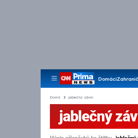
Domácí
Zahranič
Pořady
Domů
jablečný závin
jablečný záv