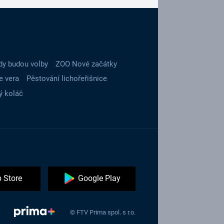
dy budou volby
ZOO Nové začátky
e vera
Pěstování lichořeřišnice
ý koláč
 Store
Google Play
© FTV Prima spol. s r.o.