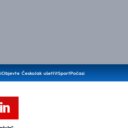
í
Objevte Česko
Jak ušetřit
Sport
Počasí
in