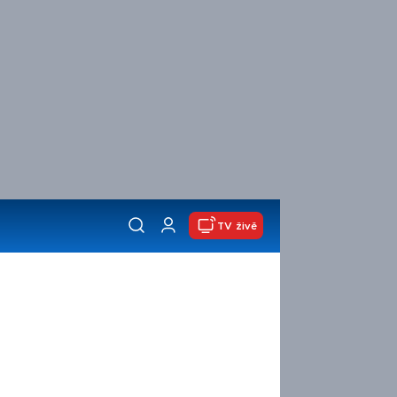
TV živě