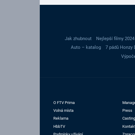
Jak zhubnout
Nejlepší filmy 2024
Auto – katalog
7 pádů Honzy 
Výpoče
O FTV Prima
Manag
Volná místa
Press
Reklama
Casting
HbbTV
Kontak
Podmínky užívání
Zpraco