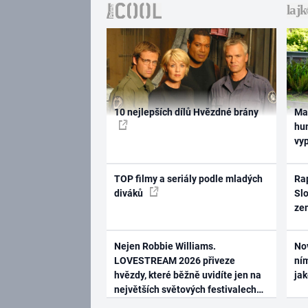
10 nejlepších dílů Hvězdné brány
Ma
hum
vy
TOP filmy a seriály podle mladých
Rap
diváků
Slo
ze
Nejen Robbie Williams.
No
LOVESTREAM 2026 přiveze
ním
hvězdy, které běžně uvidíte jen na
ja
největších světových festivalech