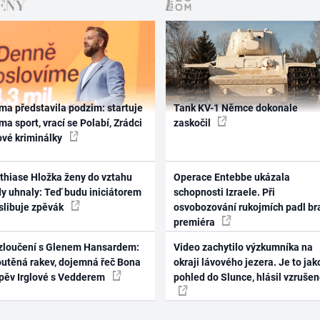
ma představila podzim: startuje
Tank KV-1 Němce dokonale
ma sport, vrací se Polabí, Zrádci
zaskočil
ové kriminálky
thiase Hložka ženy do vztahu
Operace Entebbe ukázala
dy uhnaly: Teď budu iniciátorem
schopnosti Izraele. Při
 slibuje zpěvák
osvobozování rukojmích padl br
premiéra
zloučení s Glenem Hansardem:
Video zachytilo výzkumníka na
outěná rakev, dojemná řeč Bona
okraji lávového jezera. Je to jak
zpěv Irglové s Vedderem
pohled do Slunce, hlásil vzruše