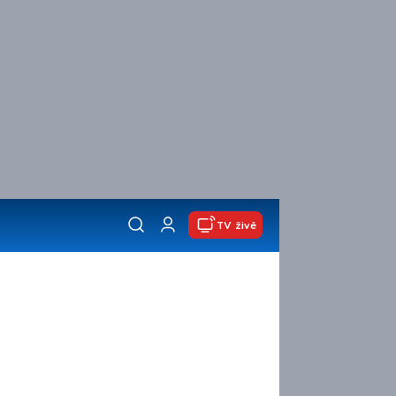
TV živě