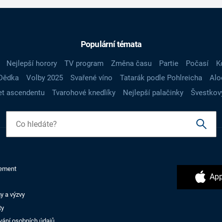
Populární témata
Nejlepší horory
TV program
Změna času
Partie
Počasí
K
Dědka
Volby 2025
Svařené víno
Tatarák podle Pohlreicha
Alo
t ascendentu
Tvarohové knedlíky
Nejlepší palačinky
Švestkov
ement
App
y a výzvy
ty
vání osobních údajů