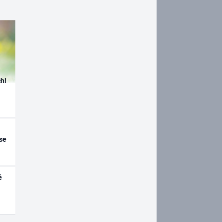
h!
se
é