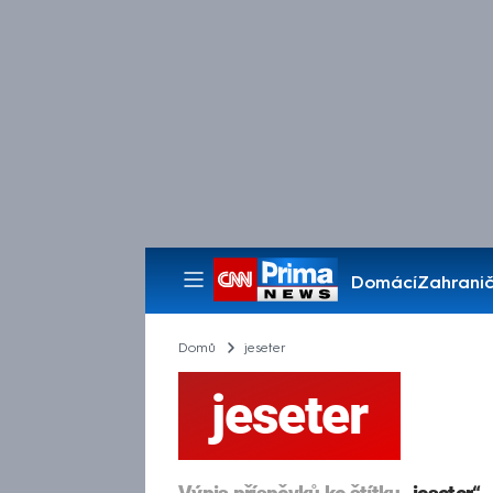
Domácí
Zahranič
Pořady
Domů
jeseter
jeseter