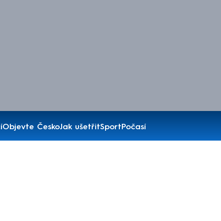
í
Objevte Česko
Jak ušetřit
Sport
Počasí