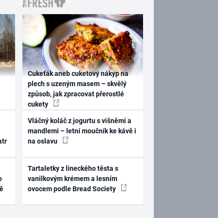
Cukeťák aneb cuketový nákyp na
plech s uzeným masem – skvělý
způsob, jak zpracovat přerostlé
cukety
Vláčný koláč z jogurtu s višněmi a
mandlemi – letní moučník ke kávě i
atr
na oslavu
Tartaletky z lineckého těsta s
o
vanilkovým krémem a lesním
ně
ovocem podle Bread Society