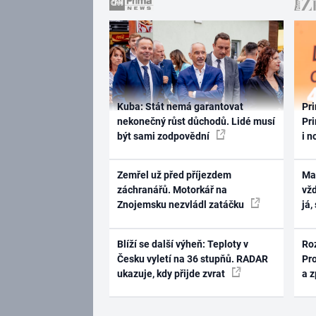
Kuba: Stát nemá garantovat
Pri
nekonečný růst důchodů. Lidé musí
Pri
být sami zodpovědní
i n
Zemřel už před příjezdem
Ma
záchranářů. Motorkář na
vž
Znojemsku nezvládl zatáčku
já,
Blíží se další výheň: Teploty v
Ro
Česku vyletí na 36 stupňů. RADAR
Pr
ukazuje, kdy přijde zvrat
a 