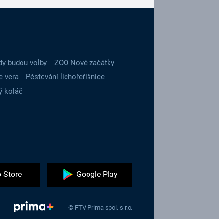
dy budou volby
ZOO Nové začátky
e vera
Pěstování lichořeřišnice
ý koláč
 Store
Google Play
© FTV Prima spol. s r.o.