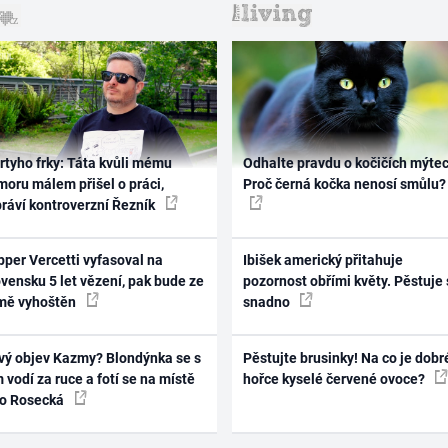
rtyho frky: Táta kvůli mému
Odhalte pravdu o kočičích mýtec
oru málem přišel o práci,
Proč černá kočka nenosí smůlu?
práví kontroverzní Řezník
per Vercetti vyfasoval na
Ibišek americký přitahuje
vensku 5 let vězení, pak bude ze
pozornost obřími květy. Pěstuje 
mě vyhoštěn
snadno
vý objev Kazmy? Blondýnka se s
Pěstujte brusinky! Na co je dobr
 vodí za ruce a fotí se na místě
hořce kyselé červené ovoce?
ko Rosecká