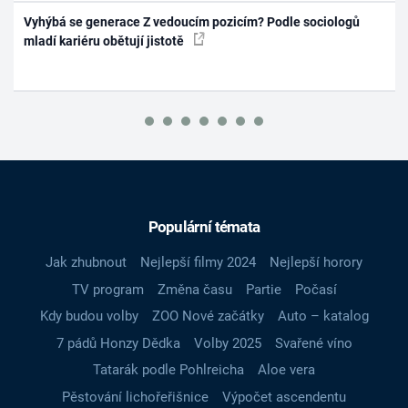
Vyhýbá se generace Z vedoucím pozicím? Podle sociologů
mladí kariéru obětují jistotě
Populární témata
Jak zhubnout
Nejlepší filmy 2024
Nejlepší horory
TV program
Změna času
Partie
Počasí
Kdy budou volby
ZOO Nové začátky
Auto – katalog
7 pádů Honzy Dědka
Volby 2025
Svařené víno
Tatarák podle Pohlreicha
Aloe vera
Pěstování lichořeřišnice
Výpočet ascendentu