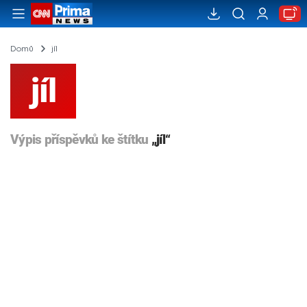
Domů
jíl
jíl
Výpis příspěvků ke štítku
„jíl“