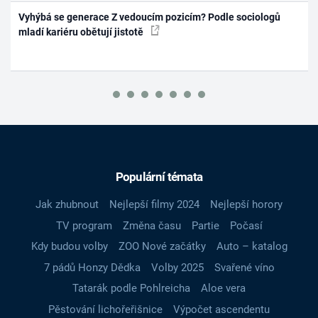
Vyhýbá se generace Z vedoucím pozicím? Podle sociologů
mladí kariéru obětují jistotě
Populární témata
Jak zhubnout
Nejlepší filmy 2024
Nejlepší horory
TV program
Změna času
Partie
Počasí
Kdy budou volby
ZOO Nové začátky
Auto – katalog
7 pádů Honzy Dědka
Volby 2025
Svařené víno
Tatarák podle Pohlreicha
Aloe vera
Pěstování lichořeřišnice
Výpočet ascendentu