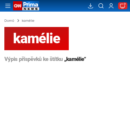
Domů
kamélie
kamélie
Výpis příspěvků ke štítku
„kamélie“