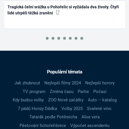
Tragická čelní srážka u Pohořelic si vyžádala dva životy. Čtyři
lidé utrpěli těžká zranění
Populární témata
Jak zhubnout
Nejlepší filmy 2024
Nejlepší horory
TV program
Změna času
Partie
Počasí
Kdy budou volby
ZOO Nové začátky
Auto – katalog
7 pádů Honzy Dědka
Volby 2025
Svařené víno
Tatarák podle Pohlreicha
Aloe vera
Pěstování lichořeřišnice
Výpočet ascendentu