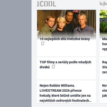
10 nejlepších dílů Hvězdné brány
Ma
hum
vy
TOP filmy a seriály podle mladých
Rap
diváků
Slo
ze
Nejen Robbie Williams.
No
LOVESTREAM 2026 přiveze
ním
hvězdy, které běžně uvidíte jen na
ja
největších světových festivalech