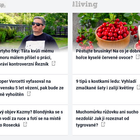
rtyho frky: Táta kvůli mému
Pěstujte brusinky! Na co je dobr
oru málem přišel o práci,
hořce kyselé červené ovoce?
práví kontroverzní Řezník
per Vercetti vyfasoval na
9 tipů s kostkami ledu: Vyhladí
vensku 5 let vězení, pak bude ze
zmačkané šaty i zalijí květiny
mě vyhoštěn
vý objev Kazmy? Blondýnka se s
Muchomůrku růžovku ani sucho
 vodí za ruce a fotí se na místě
nezdolá! Jak ji rozeznat od
ko Rosecká
tygrované?