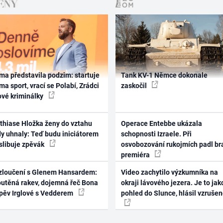
ma představila podzim: startuje
Tank KV-1 Němce dokonale
ma sport, vrací se Polabí, Zrádci
zaskočil
ové kriminálky
thiase Hložka ženy do vztahu
Operace Entebbe ukázala
dy uhnaly: Teď budu iniciátorem
schopnosti Izraele. Při
 slibuje zpěvák
osvobozování rukojmích padl br
premiéra
zloučení s Glenem Hansardem:
Video zachytilo výzkumníka na
outěná rakev, dojemná řeč Bona
okraji lávového jezera. Je to jak
zpěv Irglové s Vedderem
pohled do Slunce, hlásil vzruše