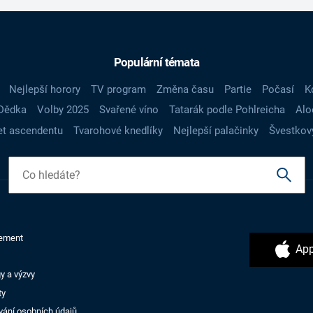
Populární témata
Nejlepší horory
TV program
Změna času
Partie
Počasí
K
Dědka
Volby 2025
Svařené víno
Tatarák podle Pohlreicha
Alo
t ascendentu
Tvarohové knedlíky
Nejlepší palačinky
Švestkov
ement
App
y a výzvy
ty
vání osobních údajů