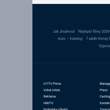
Jak zhubnout
Nejlepší filmy 2024
Auto – katalog
7 pádů Honzy 
Výpoče
O FTV Prima
Manag
Volná místa
Press
Reklama
Casting
HbbTV
Kontak
Podmínky užívání
Zpraco