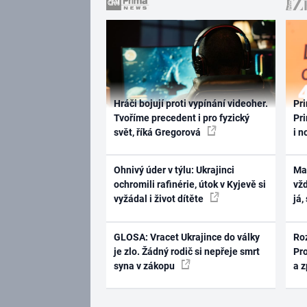
Hráči bojují proti vypínání videoher.
Pri
Tvoříme precedent i pro fyzický
Pri
svět, říká Gregorová
i n
Ohnivý úder v týlu: Ukrajinci
Ma
ochromili rafinérie, útok v Kyjevě si
vž
vyžádal i život dítěte
já,
GLOSA: Vracet Ukrajince do války
Ro
je zlo. Žádný rodič si nepřeje smrt
Pr
syna v zákopu
a 