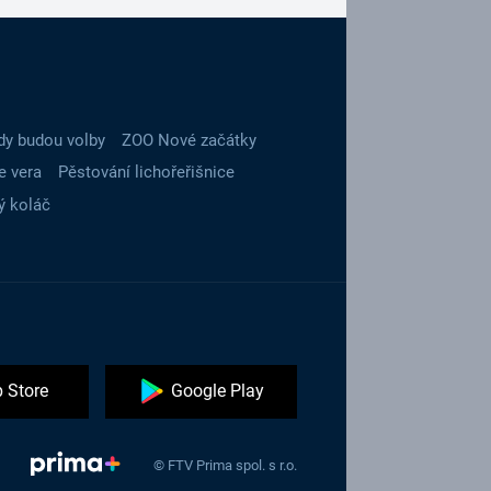
dy budou volby
ZOO Nové začátky
e vera
Pěstování lichořeřišnice
ý koláč
 Store
Google Play
© FTV Prima spol. s r.o.