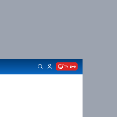
TV živě