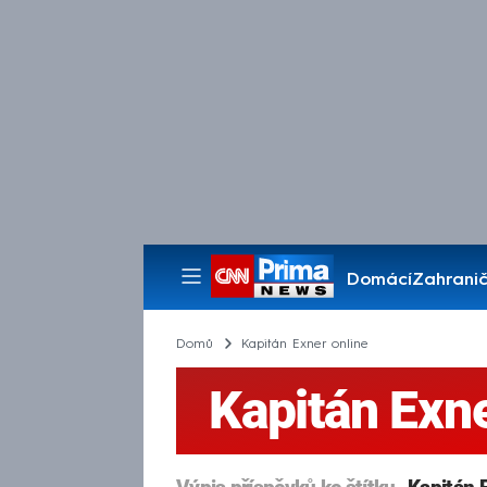
Domácí
Zahranič
Pořady
Domů
Kapitán Exner online
Kapitán Exne