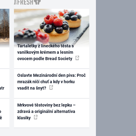
Tartaletky z lineckého těsta s
vanilkovým krémem a lesním
ovocem podle Bread Society
Oslavte Mezinárodní den piva: Proč
mrazák ničí chuť a kdy v horku
atr
vsadit na šnyt?
Mrkvové těstoviny bez lepku –
o
zdravá a originální alternativa
ně
klasiky