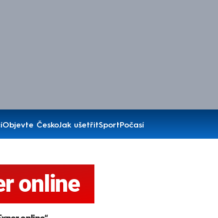
í
Objevte Česko
Jak ušetřit
Sport
Počasí
r online