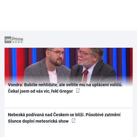
Vondra: Babiše nehlídáte, ale svítíte mu na uplácení voličů.
Čekal jsem od vás víc, řekl Gregor
Nebeská podívaná nad Českem se blíží. Působivé zatmění
Slunce doplní meteorická show