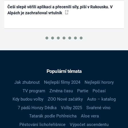
Češi slepě věřili aplikaci a přecenili síly, píší v Rakousku. V
Alpách je zachraňoval vrtulník
Populární témata
Jak zhubnout
Nejlepší filmy 2024
Nejlepší horory
TV program
Změna času
Partie
Počasí
Kdy budou volby
ZOO Nové začátky
Auto – katalog
7 pádů Honzy Dědka
Volby 2025
Svařené víno
Tatarák podle Pohlreicha
Aloe vera
Pěstování lichořeřišnice
Výpočet ascendentu