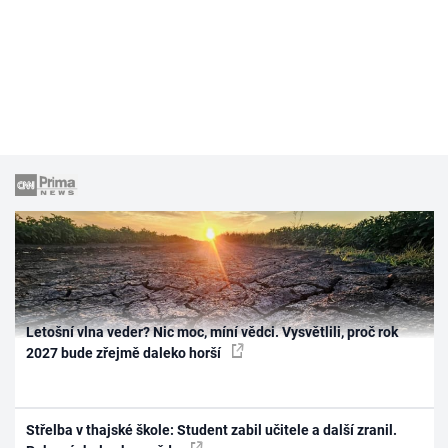
Letošní vlna veder? Nic moc, míní vědci. Vysvětlili, proč rok
2027 bude zřejmě daleko horší
Střelba v thajské škole: Student zabil učitele a další zranil.