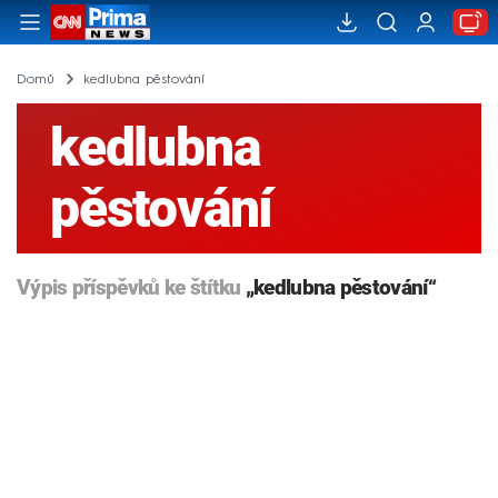
Domů
kedlubna pěstování
kedlubna
pěstování
Výpis příspěvků ke štítku
„kedlubna pěstování“