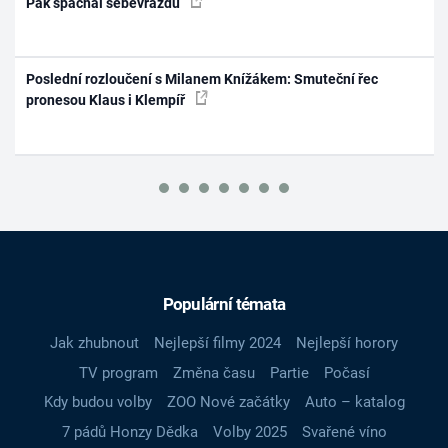
Pak spáchal sebevraždu
Poslední rozloučení s Milanem Knížákem: Smuteční řec
pronesou Klaus i Klempíř
Populární témata
Jak zhubnout
Nejlepší filmy 2024
Nejlepší horory
TV program
Změna času
Partie
Počasí
Kdy budou volby
ZOO Nové začátky
Auto – katalog
7 pádů Honzy Dědka
Volby 2025
Svařené víno