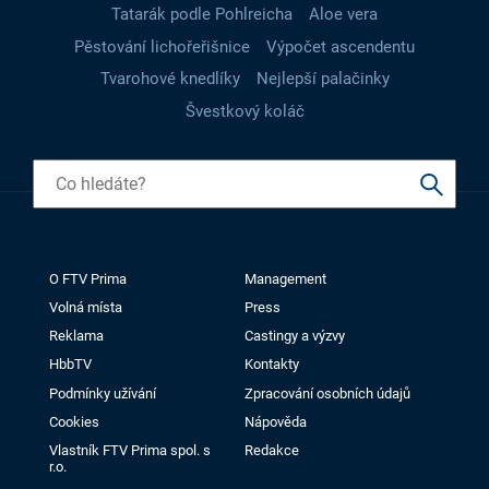
Tatarák podle Pohlreicha
Aloe vera
Pěstování lichořeřišnice
Výpočet ascendentu
Tvarohové knedlíky
Nejlepší palačinky
Švestkový koláč
O FTV Prima
Management
Volná místa
Press
Reklama
Castingy a výzvy
HbbTV
Kontakty
Podmínky užívání
Zpracování osobních údajů
Cookies
Nápověda
Vlastník FTV Prima spol. s
Redakce
r.o.