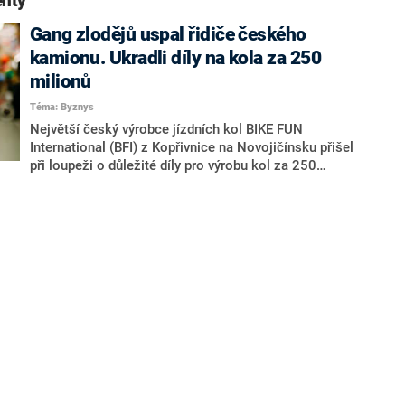
nty“
Gang zlodějů uspal řidiče českého
kamionu. Ukradli díly na kola za 250
milionů
Téma: Byznys
Největší český výrobce jízdních kol BIKE FUN
International (BFI) z Kopřivnice na Novojičínsku přišel
při loupeži o důležité díly pro výrobu kol za 250
milionů korun. Výrazně mu to zkomplikuje výrobu,
která se u některých modelů zpozdí až o rok, sdělil
marketingový manažer BFI Jan Butala.