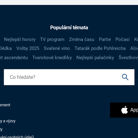
Populární témata
Nejlepší horory
TV program
Změna času
Partie
Počasí
K
Dědka
Volby 2025
Svařené víno
Tatarák podle Pohlreicha
Alo
t ascendentu
Tvarohové knedlíky
Nejlepší palačinky
Švestkov
ement
App
y a výzvy
ty
vání osobních údajů