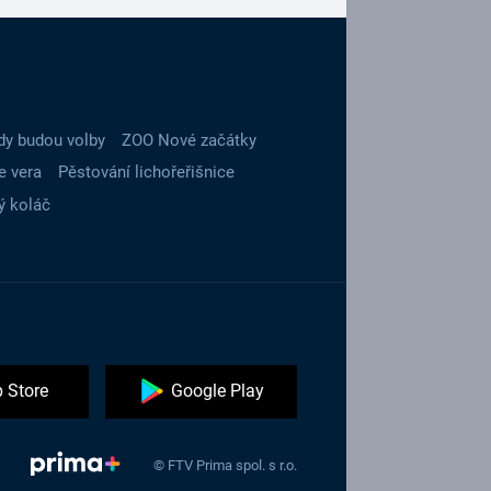
dy budou volby
ZOO Nové začátky
e vera
Pěstování lichořeřišnice
ý koláč
 Store
Google Play
© FTV Prima spol. s r.o.