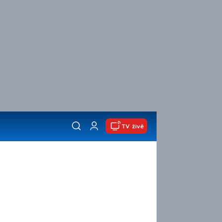
TV živě