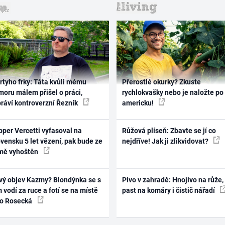
rtyho frky: Táta kvůli mému
Přerostlé okurky? Zkuste
oru málem přišel o práci,
rychlokvašky nebo je naložte po
práví kontroverzní Řezník
americku!
per Vercetti vyfasoval na
Růžová plíseň: Zbavte se jí co
vensku 5 let vězení, pak bude ze
nejdříve! Jak ji zlikvidovat?
mě vyhoštěn
vý objev Kazmy? Blondýnka se s
Pivo v zahradě: Hnojivo na růže,
 vodí za ruce a fotí se na místě
past na komáry i čistič nářadí
ko Rosecká