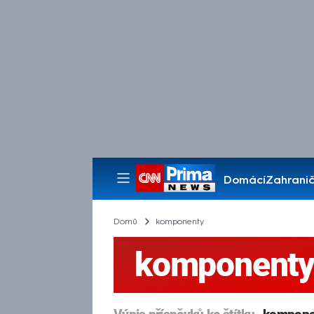
Domácí
Zahranič
Pořady
Domů
komponenty
komponent