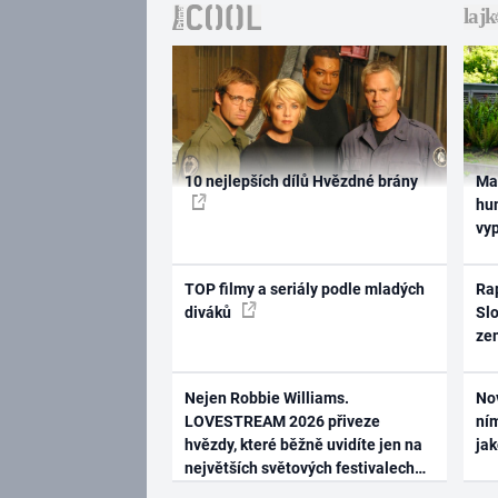
10 nejlepších dílů Hvězdné brány
Ma
hum
vy
TOP filmy a seriály podle mladých
Rap
diváků
Slo
ze
Nejen Robbie Williams.
No
LOVESTREAM 2026 přiveze
ním
hvězdy, které běžně uvidíte jen na
ja
největších světových festivalech