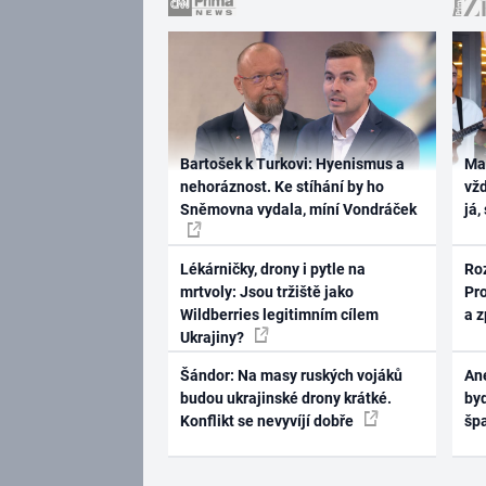
Bartošek k Turkovi: Hyenismus a
Ma
nehoráznost. Ke stíhání by ho
vž
Sněmovna vydala, míní Vondráček
já,
Lékárničky, drony i pytle na
Ro
mrtvoly: Jsou tržiště jako
Pr
Wildberries legitimním cílem
a 
Ukrajiny?
Šándor: Na masy ruských vojáků
Ane
budou ukrajinské drony krátké.
byd
Konflikt se nevyvíjí dobře
šp