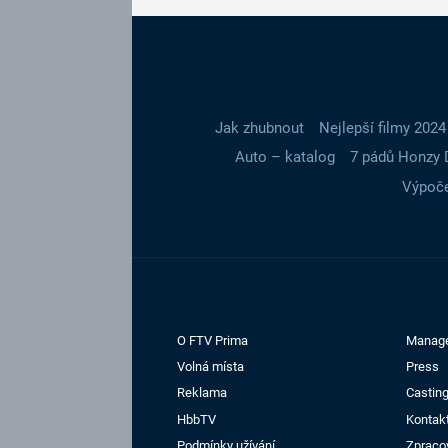
Jak zhubnout
Nejlepší filmy 2024
Auto – katalog
7 pádů Honzy 
Výpoče
O FTV Prima
Manag
Volná místa
Press
Reklama
Casting
HbbTV
Kontak
Podmínky užívání
Zpraco