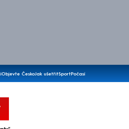
í
Objevte Česko
Jak ušetřit
Sport
Počasí
y