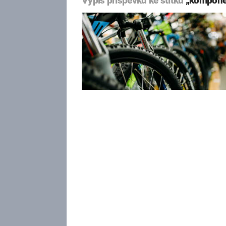
Výpis příspěvků ke štítku
„kompone