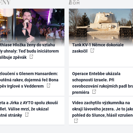
thiase Hložka ženy do vztahu
Tank KV-1 Němce dokonale
dy uhnaly: Teď budu iniciátorem
zaskočil
 slibuje zpěvák
zloučení s Glenem Hansardem:
Operace Entebbe ukázala
outěná rakev, dojemná řeč Bona
schopnosti Izraele. Při
zpěv Irglové s Vedderem
osvobozování rukojmích padl br
premiéra
ta a Jirka z AYTO spolu zkouší
Video zachytilo výzkumníka na
let. Válise mrzí, že ukázal
okraji lávového jezera. Je to jak
atné stránky
pohled do Slunce, hlásil vzruše