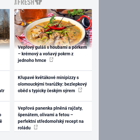
Vepřový guláš s houbami a pórkem
– krémový a voňavý pokrm z
jednoho hrnce
Křupavé květákové minipizzy s
olomouckými tvarůžky: bezlepkový
atr
oběd s typicky českým sýrem
Vepřová panenka plněná rajčaty,
o
špenátem, olivami a fetou –
ně
perfektní středomořský recept na
roládu