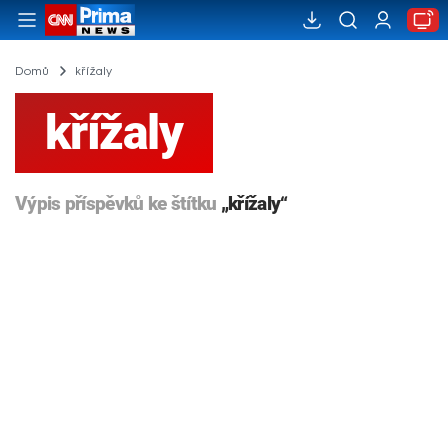
Domů
křížaly
křížaly
Výpis příspěvků ke štítku
„křížaly“