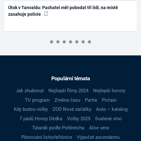
Útok v Tanvaldu: Pachatel měl pobodat tři lidi, na místě
zasahuje policie
Populární témata
Jak zhubnout
Nejlepší filmy 2024
Nejlepší horory
TV program
Změna času
Partie
Počasí
Kdy budou volby
ZOO Nové začátky
Auto – katalog
7 pádů Honzy Dědka
Volby 2025
Svařené víno
Tatarák podle Pohlreicha
Aloe vera
Pěstování lichořeřišnice
Výpočet ascendentu