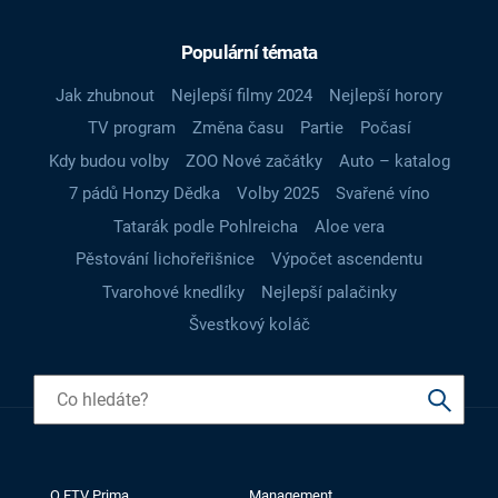
Populární témata
Jak zhubnout
Nejlepší filmy 2024
Nejlepší horory
TV program
Změna času
Partie
Počasí
Kdy budou volby
ZOO Nové začátky
Auto – katalog
7 pádů Honzy Dědka
Volby 2025
Svařené víno
Tatarák podle Pohlreicha
Aloe vera
Pěstování lichořeřišnice
Výpočet ascendentu
Tvarohové knedlíky
Nejlepší palačinky
Švestkový koláč
O FTV Prima
Management