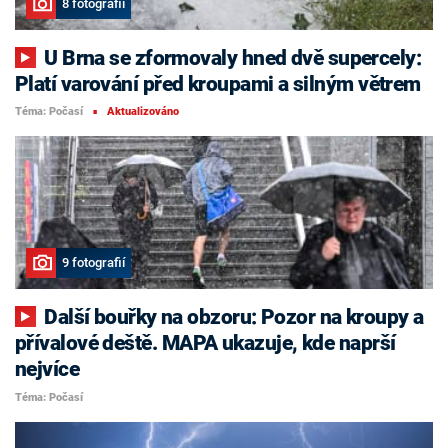
8 fotografií
U Brna se zformovaly hned dvě supercely:
Platí varování před kroupami a silným větrem
Téma: Počasí
Aktualizováno
■
9 fotografií
Další bouřky na obzoru: Pozor na kroupy a
přívalové deště. MAPA ukazuje, kde naprší
nejvíce
Téma: Počasí