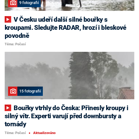
9 fotografií
V Česku udeří další silné bouřky s
kroupami. Sledujte RADAR, hrozí i bleskové
povodně
Téma: Počasí
15 fotografií
Bouřky vtrhly do Česka: Přinesly kroupy i
silný vítr. Experti varují před downbursty a
tornády
Téma: Počasí
Aktualizováno
■