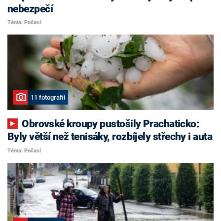
nebezpečí
Téma: Počasí
11 fotografií
Obrovské kroupy pustošily Prachaticko:
Byly větší než tenisáky, rozbíjely střechy i auta
Téma: Počasí