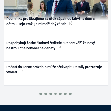
Podmínka pro Ukrajince za útok zápalnou lahví na dům s
dětmi? Tejc zvažuje mimořádný zásah
Rozpohybují české školství ředitelé? Resort věří, že nový
nástroj utne nekonečné debaty
Počasí do konce prázdnin může překvapit. Detaily prozrazuje
výhled