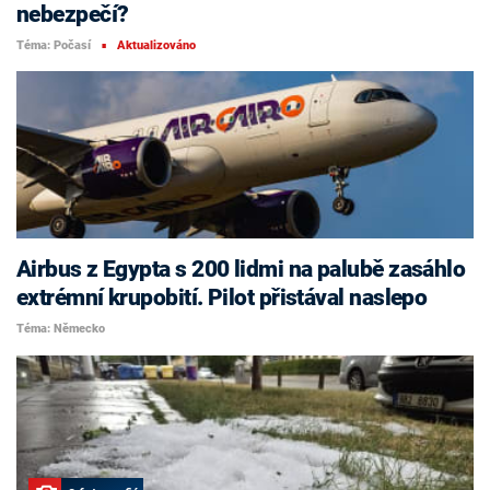
nebezpečí?
Téma: Počasí
Aktualizováno
■
Airbus z Egypta s 200 lidmi na palubě zasáhlo
extrémní krupobití. Pilot přistával naslepo
Téma: Německo