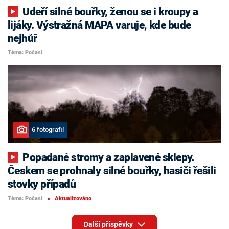
Udeří silné bouřky, ženou se i kroupy a
lijáky. Výstražná MAPA varuje, kde bude
nejhůř
Téma: Počasí
6 fotografií
Popadané stromy a zaplavené sklepy.
Českem se prohnaly silné bouřky, hasiči řešili
stovky případů
Téma: Počasí
Aktualizováno
■
Další příspěvky