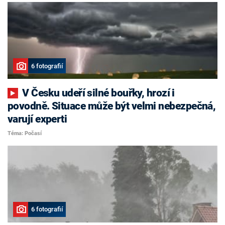
6 fotografií
V Česku udeří silné bouřky, hrozí i
povodně. Situace může být velmi nebezpečná,
varují experti
Téma: Počasí
6 fotografií