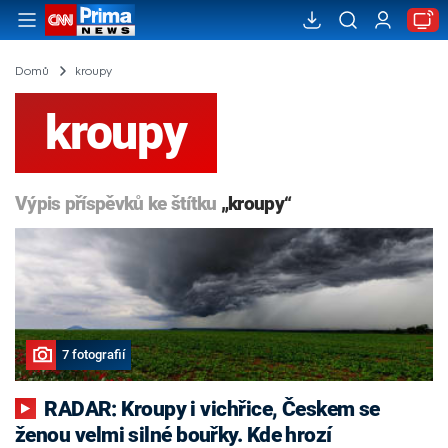
Domů
kroupy
kroupy
Výpis příspěvků ke štítku
„kroupy“
7 fotografií
RADAR: Kroupy i vichřice, Českem se
ženou velmi silné bouřky. Kde hrozí