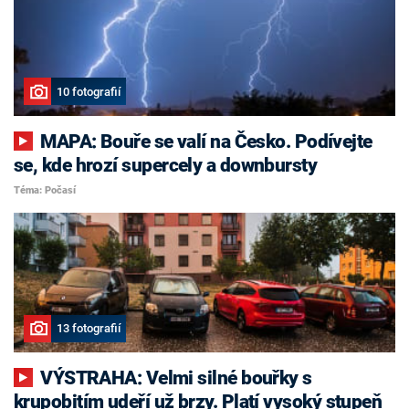
10 fotografií
MAPA: Bouře se valí na Česko. Podívejte
se, kde hrozí supercely a downbursty
Téma: Počasí
13 fotografií
VÝSTRAHA: Velmi silné bouřky s
krupobitím udeří už brzy. Platí vysoký stupeň