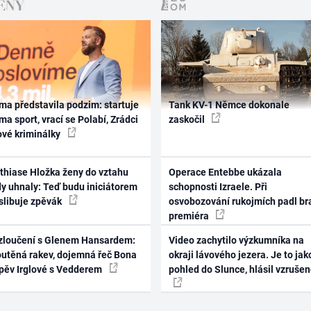
ma představila podzim: startuje
Tank KV-1 Němce dokonale
ma sport, vrací se Polabí, Zrádci
zaskočil
ové kriminálky
thiase Hložka ženy do vztahu
Operace Entebbe ukázala
dy uhnaly: Teď budu iniciátorem
schopnosti Izraele. Při
 slibuje zpěvák
osvobozování rukojmích padl br
premiéra
zloučení s Glenem Hansardem:
Video zachytilo výzkumníka na
outěná rakev, dojemná řeč Bona
okraji lávového jezera. Je to jak
zpěv Irglové s Vedderem
pohled do Slunce, hlásil vzruše