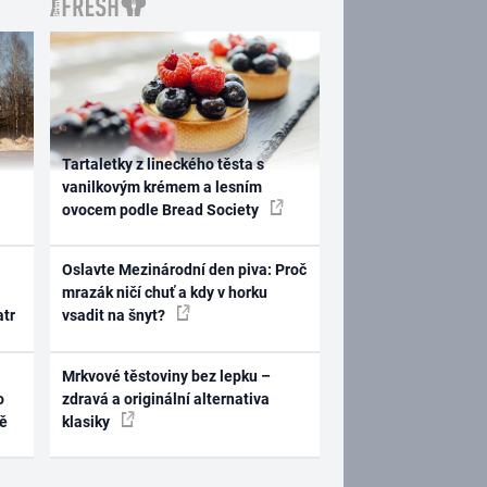
Tartaletky z lineckého těsta s
vanilkovým krémem a lesním
ovocem podle Bread Society
Oslavte Mezinárodní den piva: Proč
mrazák ničí chuť a kdy v horku
atr
vsadit na šnyt?
Mrkvové těstoviny bez lepku –
o
zdravá a originální alternativa
ně
klasiky