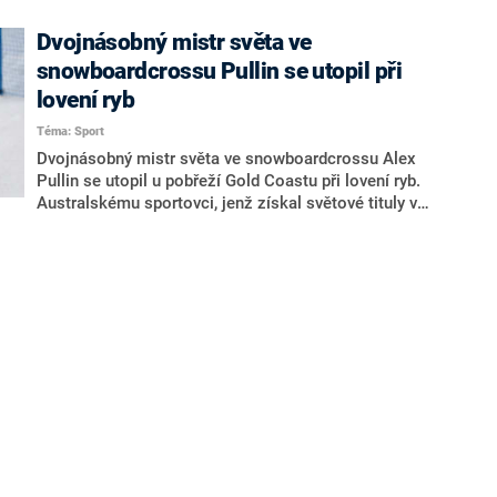
Dvojnásobný mistr světa ve
snowboardcrossu Pullin se utopil při
lovení ryb
Téma: Sport
Dvojnásobný mistr světa ve snowboardcrossu Alex
Pullin se utopil u pobřeží Gold Coastu při lovení ryb.
Australskému sportovci, jenž získal světové tituly v
letech 2011 i 2013 a dvakrát celkově vyhrál i seriál
Světového poháru, bylo 32 let.