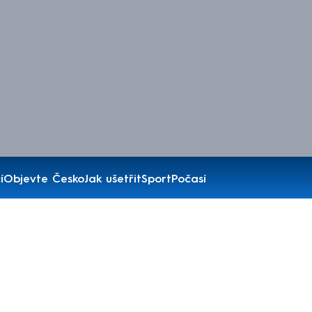
í
Objevte Česko
Jak ušetřit
Sport
Počasí