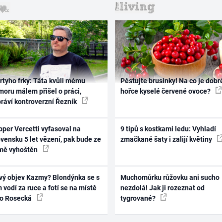
rtyho frky: Táta kvůli mému
Pěstujte brusinky! Na co je dobr
oru málem přišel o práci,
hořce kyselé červené ovoce?
práví kontroverzní Řezník
per Vercetti vyfasoval na
9 tipů s kostkami ledu: Vyhladí
vensku 5 let vězení, pak bude ze
zmačkané šaty i zalijí květiny
mě vyhoštěn
vý objev Kazmy? Blondýnka se s
Muchomůrku růžovku ani sucho
 vodí za ruce a fotí se na místě
nezdolá! Jak ji rozeznat od
ko Rosecká
tygrované?