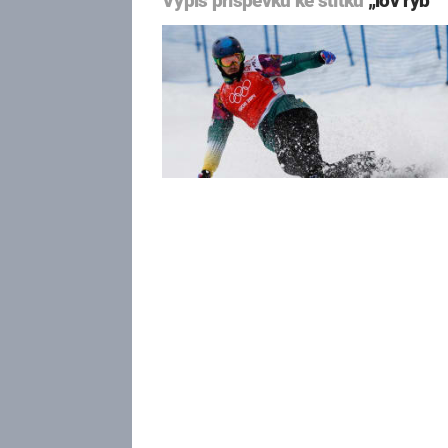
Výpis příspěvků ke štítku
„lov ryb“