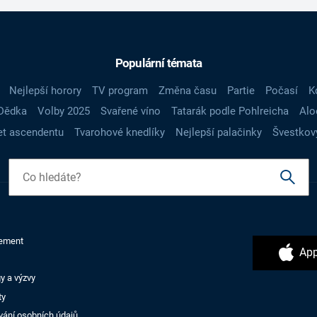
Populární témata
Nejlepší horory
TV program
Změna času
Partie
Počasí
K
Dědka
Volby 2025
Svařené víno
Tatarák podle Pohlreicha
Alo
t ascendentu
Tvarohové knedlíky
Nejlepší palačinky
Švestkov
ement
App
y a výzvy
ty
vání osobních údajů