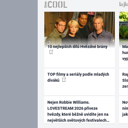
10 nejlepších dílů Hvězdné brány
Ma
hum
vy
TOP filmy a seriály podle mladých
Rap
diváků
Slo
ze
Nejen Robbie Williams.
No
LOVESTREAM 2026 přiveze
ním
hvězdy, které běžně uvidíte jen na
ja
největších světových festivalech