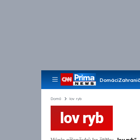
Domácí
Zahranič
Pořady
Domů
lov ryb
lov ryb