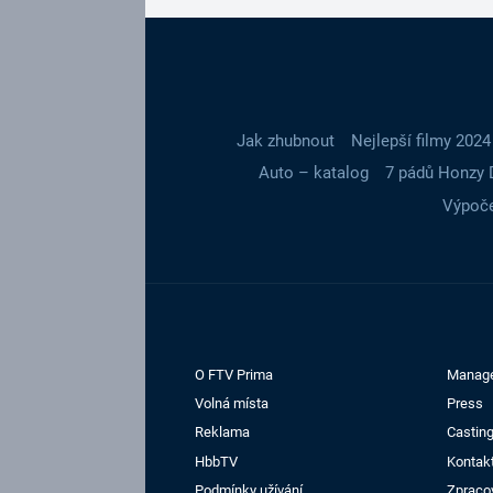
Jak zhubnout
Nejlepší filmy 2024
Auto – katalog
7 pádů Honzy 
Výpoče
O FTV Prima
Manag
Volná místa
Press
Reklama
Casting
HbbTV
Kontak
Podmínky užívání
Zpraco