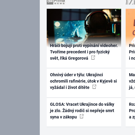
Hráči bojují proti vypínání videoher.
Pri
Tvoříme precedent i pro fyzický
Pri
svět, říká Gregorová
i n
Ohnivý úder v týlu: Ukrajinci
Ma
ochromili rafinérie, útok v Kyjevě si
vž
vyžádal i život dítěte
já,
GLOSA: Vracet Ukrajince do války
Ro
je zlo. Žádný rodič si nepřeje smrt
Pr
syna v zákopu
a 