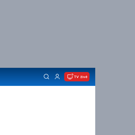
TV živě